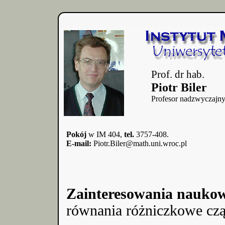
Prof. dr hab.
Piotr Biler
Profesor nadzwyczajn
Pokój
w IM 404,
tel.
3757-408.
E-mail:
Piotr.Biler@math.uni.wroc.pl
Zainteresowania nauko
równania różniczkowe cz