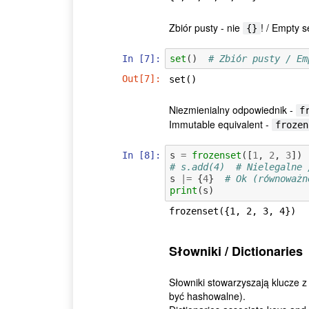
Zbiór pusty - nie
! / Empty s
{}
In [7]:
set
()
# Zbiór pusty / Em
Out[7]:
set()
Niezmienialny odpowiednik -
f
Immutable equivalent -
frozen
In [8]:
s
=
frozenset
([
1
,
2
,
3
])
# s.add(4)  # Nielegalne 
s
|=
{
4
}
# Ok (równoważn
print
(
s
)
Słowniki / Dictionaries
Słowniki stowarzyszają klucze z
być hashowalne).