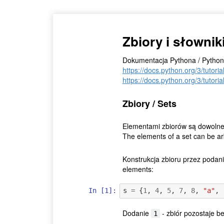
Zbiory i słowniki
Dokumentacja Pythona / Python
https://docs.python.org/3/tutori
https://docs.python.org/3/tutoria
Zbiory / Sets
Elementami zbiorów są dowolne, 
The elements of a set can be ar
Konstrukcja zbioru przez podani
elements:
In [1]:
s
=
{
1
,
4
,
5
,
7
,
8
,
"a"
,
Dodanie
- zbiór pozostaje b
1