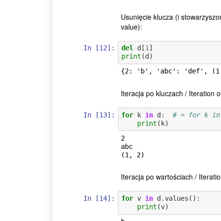
Usunięcie klucza (i stowarzyszon
value):
In [12]:
del
d
[
1
]
print
(
d
)
Iteracja po kluczach / Iteration 
In [13]:
for
k
in
d
:
# = for k in
print
(
k
)
2

abc

Iteracja po wartościach / Iterati
In [14]:
for
v
in
d
.
values
():
print
(
v
)