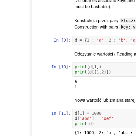
Dictionaries associate keys and 
must be hashable).
Konstrukcja przez pary
klucz:
Construction with pairs
key: v
In [9]:
d
=
{
1
:
'a'
,
2
:
'b'
,
'a
Odczytanie wartości / Reading a
In [10]:
print
(
d
[
1
])
print
(
d
[(
1
,
2
)])
a

Nowa wartość lub zmiana starej 
In [11]:
d
[
1
]
=
1000
d
[
'abc'
]
=
'def'
print
(
d
)