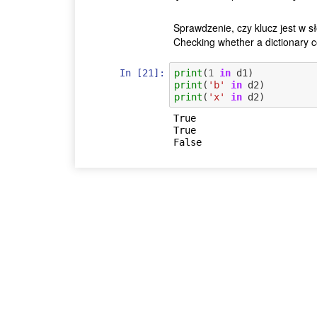
Sprawdzenie, czy klucz jest w s
Checking whether a dictionary c
In [21]:
print
(
1
in
d1
)
print
(
'b'
in
d2
)
print
(
'x'
in
d2
)
True

True
