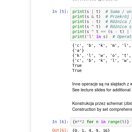
In [5]:
print
(
s
|
t
)
# Suma / un
print
(
s
&
t
)
# Przekrój 
print
(
s
-
t
)
# Różnica /
print
(
s
^
t
)
# Różnica s
print
(
s
^
t
==
(
s
-
t
)
|
print
(
'l'
in
s
)
# Operat
{'c', 'b', 'k', 'm', 'l',
{'a'}

{'k', 'l', 'w', 'o', 't', 
{'c', 'b', 'k', 'l', 'w',
True

Inne operacje są na slajdach z 
See lecture slides for additional
Konstrukcja przez schemat (zbió
Construction by set comprehens
In [6]:
{
n
**
2
for
n
in
range
(
5
)}
Out[6]:
{0, 1, 4, 9, 16}