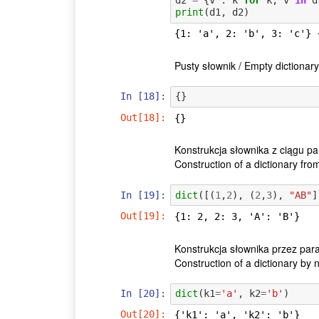
d2
=
{
v
:
k
for
k
,
v
in
d
print
(
d1
,
d2
)
Pusty słownik / Empty dictionary
In [18]:
{}
Out[18]:
{}
Konstrukcja słownika z ciągu pa
Construction of a dictionary fro
In [19]:
dict
([(
1
,
2
),
(
2
,
3
),
"AB"
]
Out[19]:
{1: 2, 2: 3, 'A': 'B'}
Konstrukcja słownika przez pa
Construction of a dictionary by
In [20]:
dict
(
k1
=
'a'
,
k2
=
'b'
)
Out[20]:
{'k1': 'a', 'k2': 'b'}