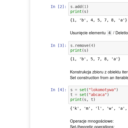
In [2]:
s
.
add
(
1
)
print
(
s
)
Usunięcie elementu
/ Deleti
4
In [3]:
s
.
remove
(
4
)
print
(
s
)
Konstrukcja zbioru z obiektu ite
Set construction from an iterable 
In [4]:
s
=
set
(
"lokomotywa"
)
t
=
set
(
"abcaca"
)
print
(
s
,
t
)
Operacje mnogościowe:
Set-theoretic operations: