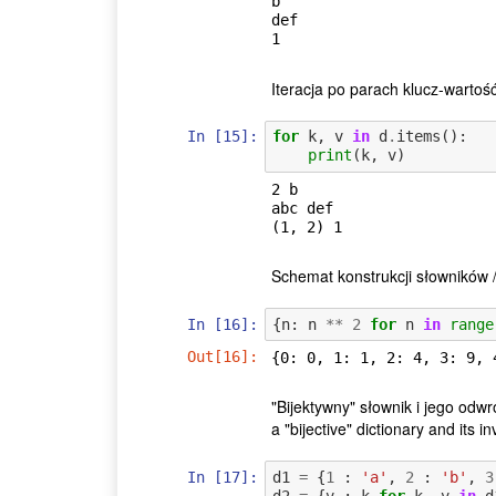
b

def

Iteracja po parach klucz-wartość 
In [15]:
for
k
,
v
in
d
.
items
():
print
(
k
,
v
)
2 b

abc def

Schemat konstrukcji słowników 
In [16]:
{
n
:
n
**
2
for
n
in
range
Out[16]:
{0: 0, 1: 1, 2: 4, 3: 9, 
"Bijektywny" słownik i jego odwr
a "bijective" dictionary and its in
In [17]:
d1
=
{
1
:
'a'
,
2
:
'b'
,
3