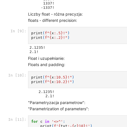
      1337!

Liczby float - różna precyzja:
floats - different precision:
In [9]:
print
(
f
"
{
x
:
.5
}
!"
)
print
(
f
"
{
x
:
.2
}
!"
)
2.1235!

Float i uzupełnianie:
Floats and padding:
In [10]:
print
(
f
"
{
x
:
10.5
}
!"
)
print
(
f
"
{
x
:
10.2
}
!"
)
    2.1235!

"Parametryzacja parametrow":
"Parametrization of parameters":
In [11]:
for
c
in
'<>^'
:
print
(
f
'
{
txt
:
-
{
c
}
10
}
!'
)