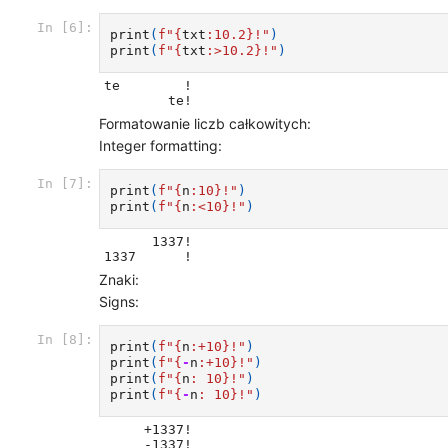
In [6]:
print
(
f
"
{
txt
:
10.2
}
!"
)
print
(
f
"
{
txt
:
>10.2
}
!"
)
te        !

Formatowanie liczb całkowitych:
Integer formatting:
In [7]:
print
(
f
"
{
n
:
10
}
!"
)
print
(
f
"
{
n
:
<10
}
!"
)
      1337!

Znaki:
Signs:
In [8]:
print
(
f
"
{
n
:
+10
}
!"
)
print
(
f
"
{
-
n
:
+10
}
!"
)
print
(
f
"
{
n
:
 10
}
!"
)
print
(
f
"
{
-
n
:
 10
}
!"
)
     +1337!

     -1337!
