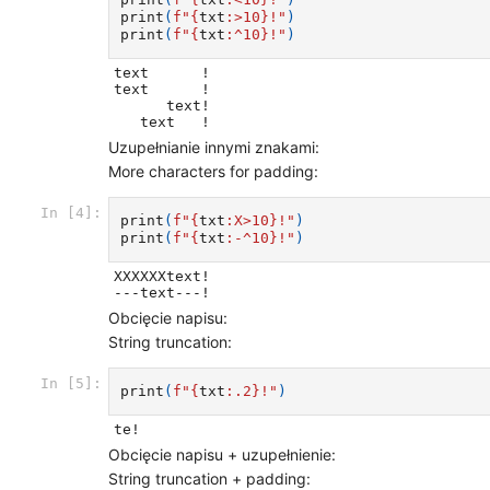
print
(
f
"
{
txt
:
>10
}
!"
)
print
(
f
"
{
txt
:
^10
}
!"
)
text      !

text      !

      text!

Uzupełnianie innymi znakami:
More characters for padding:
In [4]:
print
(
f
"
{
txt
:
X>10
}
!"
)
print
(
f
"
{
txt
:
-^10
}
!"
)
XXXXXXtext!

Obcięcie napisu:
String truncation:
In [5]:
print
(
f
"
{
txt
:
.2
}
!"
)
Obcięcie napisu + uzupełnienie:
String truncation + padding: