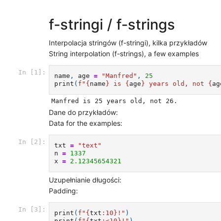
f-stringi / f-strings
Interpolacja stringów (f-stringi), kilka przykładów
String interpolation (f-strings), a few examples
In [1]:
name
,
age
=
"Manfred"
,
25
print
(
f
"
{
name
}
 is 
{
age
}
 years old, not 
{
ag
Dane do przykładów:
Data for the examples:
In [2]:
txt
=
"text"
n
=
1337
x
=
2.12345654321
Uzupełnianie długości:
Padding:
In [3]:
print
(
f
"
{
txt
:
10
}
!"
)
print
(
f
"
{
txt
:
<10
}
!"
)