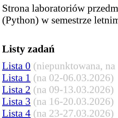
Strona laboratoriów przed
(Python) w semestrze letn
Listy zadań
Lista 0
(niepunktowana, na
Lista 1
(na 02-06.03.2026)
Lista 2
(na 09-13.03.2026)
Lista 3
(na 16-20.03.2026)
Lista 4
(na 23-27.03.2026)