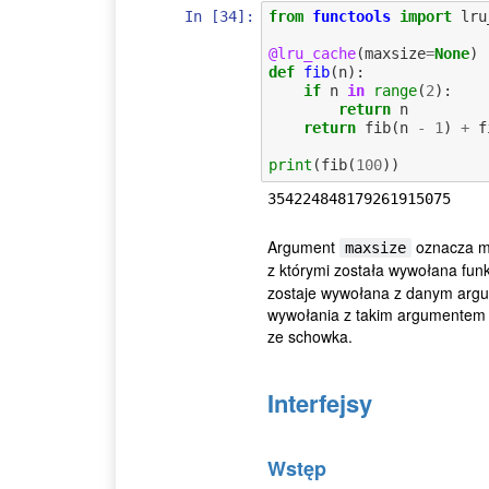
In [34]:
from
functools
import
lru
@lru_cache
(
maxsize
=
None
)
def
fib
(
n
):
if
n
in
range
(
2
):
return
n
return
fib
(
n
-
1
)
+
f
print
(
fib
(
100
))
Argument
oznacza ma
maxsize
z którymi została wywołana funk
zostaje wywołana z danym argu
wywołania z takim argumentem n
ze schowka.
Interfejsy
Wstęp