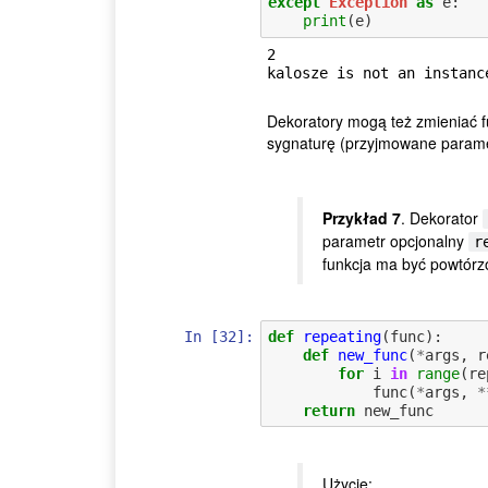
except
Exception
as
e
:
print
(
e
)
2

Dekoratory mogą też zmieniać fu
sygnaturę (przyjmowane parame
Przykład 7
. Dekorator
parametr opcjonalny
r
funkcja ma być powtórz
In [32]:
def
repeating
(
func
):
def
new_func
(
*
args
,
r
for
i
in
range
(
re
func
(
*
args
,
*
return
new_func
Użycie: