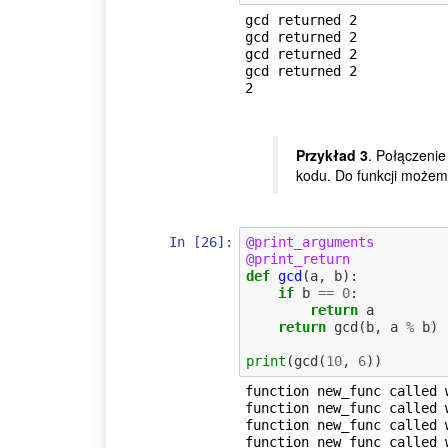
gcd returned 2

gcd returned 2

gcd returned 2

gcd returned 2

Przykład 3
. Połączeni
kodu. Do funkcji możemy
In [26]:
@print_arguments
@print_return
def
gcd
(
a
,
b
):
if
b
==
0
:
return
a
return
gcd
(
b
,
a
%
b
)
print
(
gcd
(
10
,
6
))
function new_func called w
function new_func called w
function new_func called w
function new_func called w