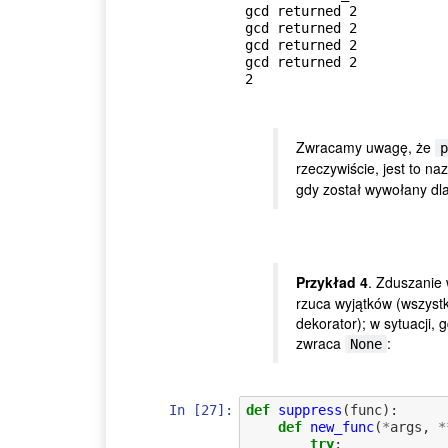
gcd returned 2

gcd returned 2

gcd returned 2

gcd returned 2

Zwracamy uwagę, że
p
rzeczywiście, jest to n
gdy został wywołany dla
Przykład 4
. Zduszanie
rzuca wyjątków (wszyst
dekorator); w sytuacji, 
zwraca
:
None
In [27]:
def
suppress
(
func
):
def
new_func
(
*
args
,
*
try
: