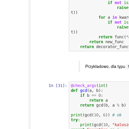
if
not
is
raise
t
))
for
a
in
kwar
if
not
is
raise
t
))
return
func
(
*
return
new_func
return
decorator_func
Przykładowo, dla typu
In [31]:
@check_args
(
int
)
def
gcd
(
a
,
b
):
if
b
==
0
:
return
a
return
gcd
(
b
,
a
%
b
)
print
(
gcd
(
10
,
6
))
# ok
try
:
print
(
gcd
(
10
,
"kalosz