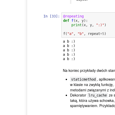
In [33]:
@repeating
def
f
(
x
,
y
):
print
(
x
,
y
,
":)"
)
f
(
"a"
,
"b"
,
repeat
=
5
)
a b :)

a b :)

a b :)

a b :)

Na koniec przykłady dwóch sta
, aplikowa
staticmethod
w klasie na zwykłą funkcję, 
metodami związanymi z ind
Dekorator
ze s
lru_cache
taką, która używa schowka,
spamiętywaniem. Przykłado