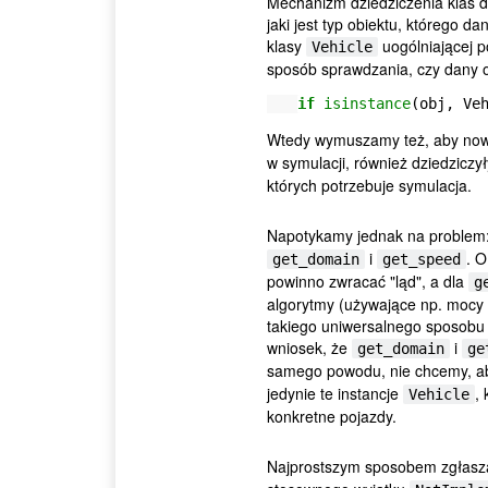
Mechanizm dziedziczenia klas da
jaki jest typ obiektu, którego 
klasy
uogólniającej 
Vehicle
sposób sprawdzania, czy dany o
if
isinstance
(
obj
,
Ve
Wtedy wymuszamy też, aby now
w symulacji, również dziedziczy
których potrzebuje symulacja.
Napotykamy jednak na problem:
i
. O
get_domain
get_speed
powinno zwracać "ląd", a dla
g
algorytmy (używające np. mocy s
takiego uniwersalnego sposobu d
wniosek, że
i
get_domain
ge
samego powodu, nie chcemy, ab
jedynie te instancje
, 
Vehicle
konkretne pojazdy.
Najprostszym sposobem zgłasza