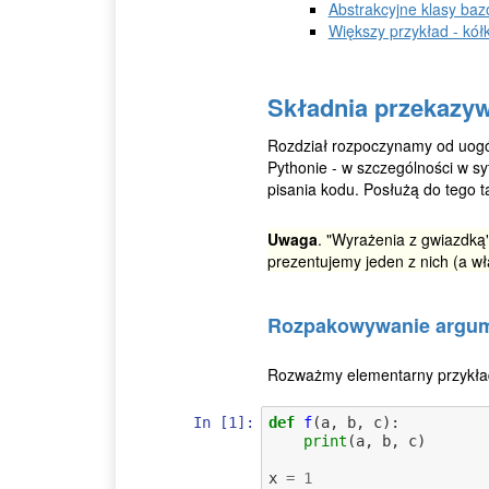
Abstrakcyjne klasy ba
Większy przykład - kółk
Składnia przekazy
Rozdział rozpoczynamy od uog
Pythonie - w szczególności w sy
pisania kodu. Posłużą do tego 
Uwaga
. "Wyrażenia z gwiazdką"
prezentujemy jeden z nich (a wł
Rozpakowywanie argu
Rozważmy elementarny przykład
In [1]:
def
f
(
a
,
b
,
c
):
print
(
a
,
b
,
c
)
x
=
1