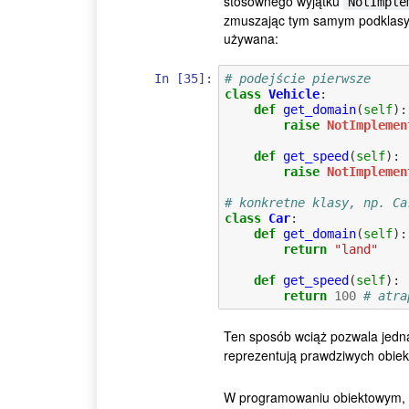
stosownego wyjątku
NotImple
zmuszając tym samym podklasy d
używana:
In [35]:
# podejście pierwsze
class
Vehicle
:
def
get_domain
(
self
):
raise
NotImplemen
def
get_speed
(
self
):
raise
NotImplemen
# konkretne klasy, np. Ca
class
Car
:
def
get_domain
(
self
):
return
"land"
def
get_speed
(
self
):
return
100
# atra
Ten sposób wciąż pozwala jedna
reprezentują prawdziwych obiek
W programowaniu obiektowym,