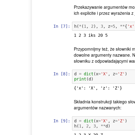
Przekazywanie argumentów mo
ich explicite i przez wyrażenia
In [7]:
h
(
*
(
1
,
2
),
3
,
z
=
5
,
**
{
'x'
Przypomnijmy też, że słowniki 
dowolne argumenty nazwane. Nap
słowniku z odpowiadającymi war
In [8]:
d
=
dict
(
x
=
'X'
,
z
=
'Z'
)
print
(
d
)
Składnia konstrukcji takiego sł
argumentów nazwanych:
In [9]:
d
=
dict
(
x
=
'X'
,
z
=
'Z'
)
h
(
1
,
2
,
3
,
**
d
)