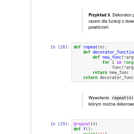
Przykład 5
. Dekorator
razem dla funkcji o dow
powtórzeń:
In [28]:
def
repeat
(
n
):
def
decorator_functio
def
new_func
(
*
arg
for
i
in
rang
func
(
*
arg
return
new_func
return
decorator_func
Wywołanie
repeat(n)
którym można dekorowa
In [29]:
@repeat
(
4
)
def
f
():
print
(
'!'
)