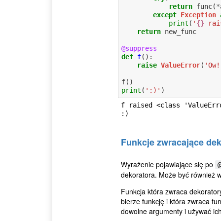
return
func
(
*
except
Exception
print
(
'
{}
 rai
return
new_func
@suppress
def
f
():
raise
ValueError
(
'Ow!
f
()
print
(
':)'
)
f raised <class 'ValueErro
Funkcje zwracające dek
Wyrażenie pojawiające się po
dekoratora. Może być również w
Funkcja która zwraca dekoratory
bierze funkcję i która zwraca 
dowolne argumenty i używać ich