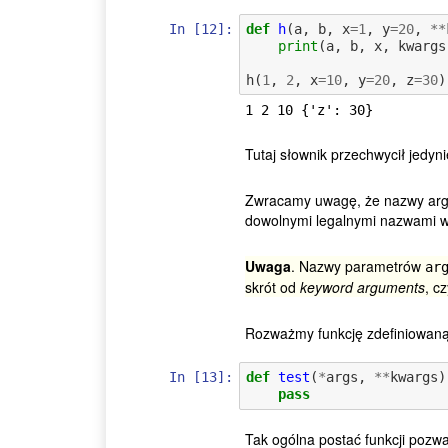
In [12]:
def
h
(
a
,
b
,
x
=
1
,
y
=
20
,
**
print
(
a
,
b
,
x
,
kwargs
h
(
1
,
2
,
x
=
10
,
y
=
20
,
z
=
30
)
Tutaj słownik przechwycił jedyn
Zwracamy uwagę, że nazwy arg
dowolnymi legalnymi nazwami w
Uwaga
. Nazwy parametrów
ar
skrót od
keyword arguments
, c
Rozważmy funkcję zdefiniowaną
In [13]:
def
test
(
*
args
,
**
kwargs
)
pass
Tak ogólna postać funkcji pozwa