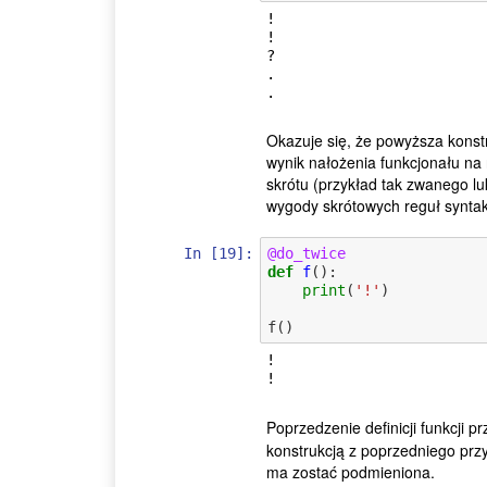
!

!

?

.

Okazuje się, że powyższa konstru
wynik nałożenia funkcjonału na 
skrótu (przykład tak zwanego l
wygody skrótowych reguł syntak
In [19]:
@do_twice
def
f
():
print
(
'!'
)
f
()
!

Poprzedzenie definicji funkcji p
konstrukcją z poprzedniego przy
ma zostać podmieniona.