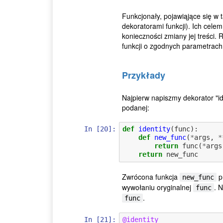
Funkcjonały, pojawiąjące się w 
dekoratorami funkcji). Ich celem
konieczności zmiany jej treści.
funkcji o zgodnych parametrach 
Przykłady
Najpierw napiszmy dekorator "i
podanej:
In [20]:
def
identity
(
func
):
def
new_func
(
*
args
,
*
return
func
(
*
args
return
new_func
Zwrócona funkcja
p
new_func
wywołaniu oryginalnej
. 
func
.
func
In [21]:
@identity