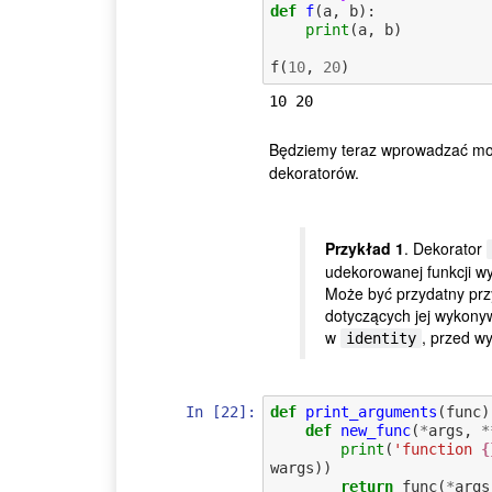
def
f
(
a
,
b
):
print
(
a
,
b
)
f
(
10
,
20
)
Będziemy teraz wprowadzać mo
dekoratorów.
Przykład 1
. Dekorator
udekorowanej funkcji w
Może być przydatny przy
dotyczących jej wykonyw
w
, przed w
identity
In [22]:
def
print_arguments
(
func
)
def
new_func
(
*
args
,
*
print
(
'function 
{
wargs
))
return
func
(
*
args