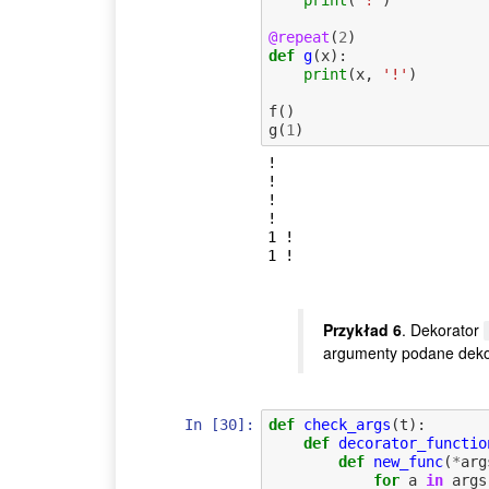
@repeat
(
2
)
def
g
(
x
):
print
(
x
,
'!'
)
f
()
g
(
1
)
!

!

!

!

1 !

Przykład 6
. Dekorator
argumenty podane dekor
In [30]:
def
check_args
(
t
):
def
decorator_functio
def
new_func
(
*
arg
for
a
in
args