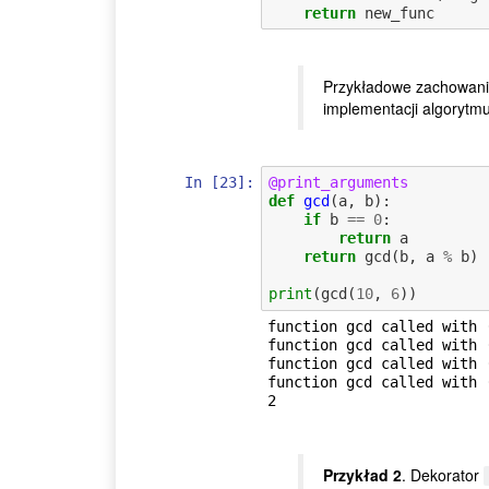
return
new_func
Przykładowe zachowanie
implementacji algorytm
In [23]:
@print_arguments
def
gcd
(
a
,
b
):
if
b
==
0
:
return
a
return
gcd
(
b
,
a
%
b
)
print
(
gcd
(
10
,
6
))
function gcd called with (
function gcd called with (
function gcd called with (
function gcd called with (
Przykład 2
. Dekorator