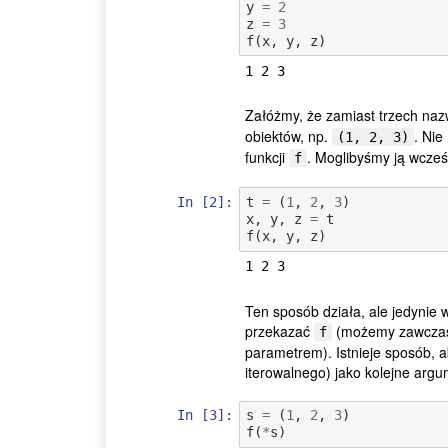
y
=
2
z
=
3
f
(
x
,
y
,
z
)
Załóżmy, że zamiast trzech na
obiektów, np.
. Nie
(1, 2, 3)
funkcji
. Moglibyśmy ją wcześ
f
In [2]:
t
=
(
1
,
2
,
3
)
x
,
y
,
z
=
t
f
(
x
,
y
,
z
)
Ten sposób działa, ale jedynie 
przekazać
(możemy zawczasu 
f
parametrem). Istnieje sposób, ab
iterowalnego) jako kolejne arg
In [3]:
s
=
(
1
,
2
,
3
)
f
(
*
s
)