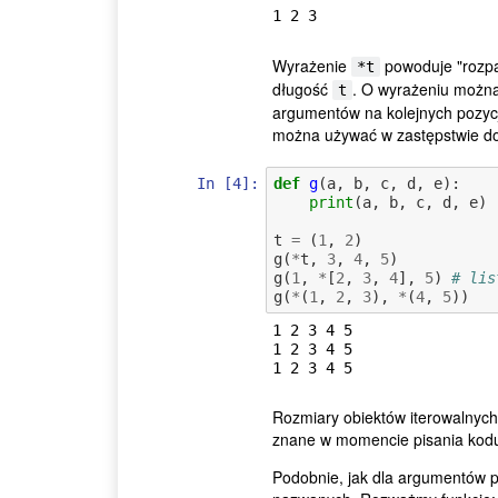
Wyrażenie
powoduje "rozp
*t
długość
. O wyrażeniu można
t
argumentów na kolejnych pozycj
można używać w zastępstwie d
In [4]:
def
g
(
a
,
b
,
c
,
d
,
e
):
print
(
a
,
b
,
c
,
d
,
e
)
t
=
(
1
,
2
)
g
(
*
t
,
3
,
4
,
5
)
g
(
1
,
*
[
2
,
3
,
4
],
5
)
# lis
g
(
*
(
1
,
2
,
3
),
*
(
4
,
5
))
1 2 3 4 5

1 2 3 4 5

Rozmiary obiektów iterowalnyc
znane w momencie pisania kod
Podobnie, jak dla argumentów 