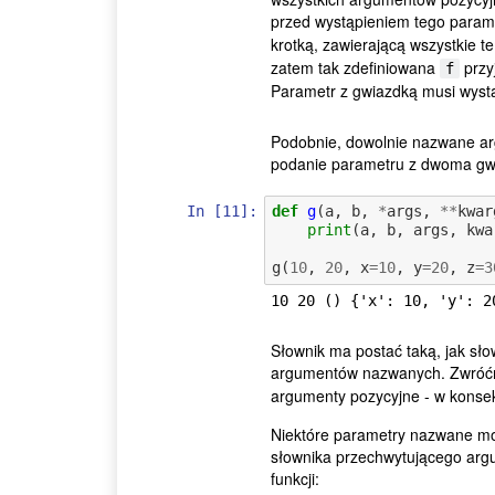
przed wystąpieniem tego parame
krotką, zawierającą wszystkie 
zatem tak zdefiniowana
przy
f
Parametr z gwiazdką musi wystąp
Podobnie, dowolnie nazwane a
podanie parametru z dwoma gw
In [11]:
def
g
(
a
,
b
,
*
args
,
**
kwar
print
(
a
,
b
,
args
,
kwa
g
(
10
,
20
,
x
=
10
,
y
=
20
,
z
=
3
Słownik ma postać taką, jak sł
argumentów nazwanych. Zwróć
argumenty pozycyjne - w konse
Niektóre parametry nazwane moż
słownika przechwytującego argume
funkcji: