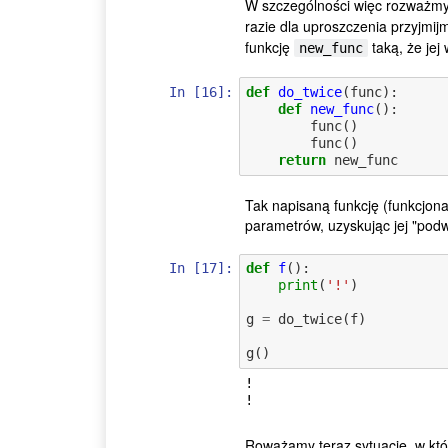
W szczególności więc rozważmy 
razie dla uproszczenia przyjmij
funkcję
taką, że je
new_func
In [16]:
def
do_twice
(
func
):
def
new_func
():
func
()
func
()
return
new_func
Tak napisaną funkcję (funkcjon
parametrów, uzyskując jej "podw
In [17]:
def
f
():
print
(
'!'
)
g
=
do_twice
(
f
)
g
()
!

Roważamy teraz sytuację, w któ