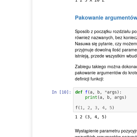
Pakowanie argumentó
Sposób z początku rozdziału po
również nazwanych, bez koniecz
Nasuwa się pytanie, czy możemy
przyjmuje dowolną ilość paramet
istnieją, przede wszystkim wbu
Zabiegu takiego można dokona
pakowanie argumentów do krote
definicji funkcji:
In [10]:
def
f
(
a
,
b
,
*
args
):
print
(
a
,
b
,
args
)
f
(
1
,
2
,
3
,
4
,
5
)
Wystąpienie parametru pozycyj
wszystkich argumentów pozycyj