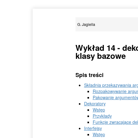
G. Jagiella
Wykład 14 - deko
klasy bazowe
Spis treści
Składnia przekazywania a
Rozpakowywanie argu
Pakowanie argumentó
Dekoratory
Wstęp
Przykłady
Funkcje zwracające dek
Interfejsy
Wstęp