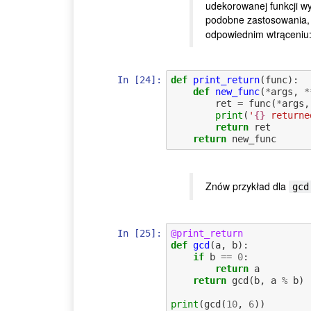
udekorowanej funkcji wy
podobne zastosowania,
odpowiednim wtrąceniu
In [24]:
def
print_return
(
func
):
def
new_func
(
*
args
,
*
ret
=
func
(
*
args
,
print
(
'
{}
 returne
return
ret
return
new_func
Znów przykład dla
gcd
In [25]:
@print_return
def
gcd
(
a
,
b
):
if
b
==
0
:
return
a
return
gcd
(
b
,
a
%
b
)
print
(
gcd
(
10
,
6
))