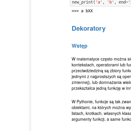
new_print
(
'a'
,
'b'
,
end
=
'
Dekoratory
Wstęp
W matematyce często można się
kontekstach, operatorami lub fun
przeciwdziedziną są zbiory funk
jednymi z najprostszych są ope
zmiennej), lub domnażania wiel
przekształca jedną funkcję w in
W Pythonie, funkcje są tak zwa
obiektami, na których można wy
listach, krotkach, własnych kla
argumenty funkcji, a same funk