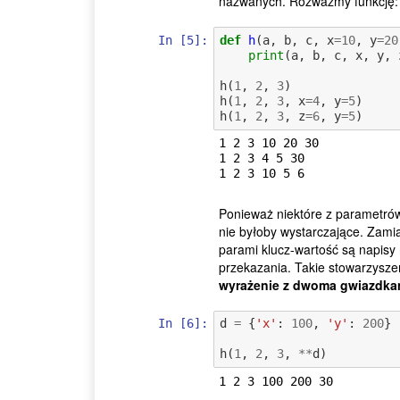
nazwanych. Rozważmy funkcję:
In [5]:
def
h
(
a
,
b
,
c
,
x
=
10
,
y
=
20
print
(
a
,
b
,
c
,
x
,
y
,
h
(
1
,
2
,
3
)
h
(
1
,
2
,
3
,
x
=
4
,
y
=
5
)
h
(
1
,
2
,
3
,
z
=
6
,
y
=
5
)
1 2 3 10 20 30

1 2 3 4 5 30

Ponieważ niektóre z parametrów
nie byłoby wystarczające. Zami
parami klucz-wartość są napisy
przekazania. Takie stowarzyszen
wyrażenie z dwoma gwiazdka
In [6]:
d
=
{
'x'
:
100
,
'y'
:
200
}
h
(
1
,
2
,
3
,
**
d
)