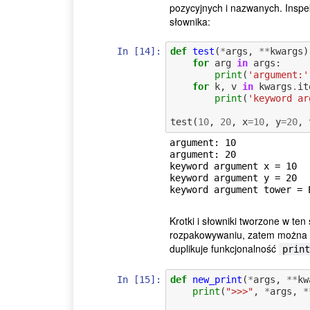
pozycyjnych i nazwanych. Inspe
słownika:
In [14]:
def
test
(
*
args
,
**
kwargs
)
for
arg
in
args
:
print
(
'argument:'
for
k
,
v
in
kwargs
.
it
print
(
'keyword ar
test
(
10
,
20
,
x
=
10
,
y
=
20
,
argument: 10

argument: 20

keyword argument x = 10

keyword argument y = 20

Krotki i słowniki tworzone w ten
rozpakowywaniu, zatem można i
duplikuje funkcjonalność
print
In [15]:
def
new_print
(
*
args
,
**
kw
print
(
">>>"
,
*
args
,
*