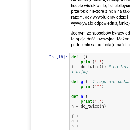
kodzie wielokrotnie, i chcielib
przerobić niektóre z nich na ta
razem, gdy wywołujemy gdzieś 
wywoływało odpowiednią funkcj
Jednym ze sposobów byłaby edyc
to opcja dość inwazyjna. Można 
podmienić same funkcje na ich 
In [18]:
def
f
():
print
(
'!'
)
f
=
do_twice
(
f
)
# od tera
linijką
def
g
():
# tego nie podwa
print
(
'?'
)
def
h
():
print
(
'.'
)
h
=
do_twice
(
h
)
f
()
g
()
h
()