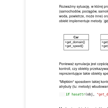
Rozważmy sytuację, w której p
(samochodów, pociągów, samolo
woda, powietrze, może inne) o
obiekt implementuje metody
ge
Ponieważ symulacja jest części
kontroli, czy obiekty przekazyw
reprezentujące takie obiekty sp
"Miękkim" sposobem takiej kontr
atrybuty (tu: metody) wbudowa
if
hasattr
(
obj
,
"get_