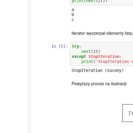
print
(
next
(
it
))
a

b

Iterator wyczerpał elementy list
In [5]:
try
:
next
(
it
)
except
StopIteration
:
print
(
'StopIteration 
Powyższy proces na ilustracji: