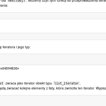
e dla
. Możemy użyć tych funkcji do przeprowadzenia iteracj
next(obj)
wania:
iteratora i jego typ:
x04D94B30>

zwraca jako iterator obiekt typu
.
st
list_iterator
ędą zwracać kolejne elementy z listy, która zwróciła ten iterator. Wypi