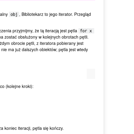
walny
, Bibliotekarz to jego iterator. Przegląd
obj
zenia przyjmijmy, że tą iteracją jest pętla
for x 
 zostać obsłużony w kolejnych obrotach pętli.
dym obrocie pętli, z iteratora pobierany jest
 nie ma już dalszych obiektów; pętla jest wtedy
o (kolejne kroki):
.
 koniec iteracji, pętla się kończy.