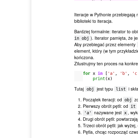
Iteracje w Pythonie przebiegają n
biblioteki to iteracja.
Bardziej formalnie: iterator to o
). Iterator pamięta, że j
in obj
Aby przebiegać przez elementy
element, który (w tym przykładz
kończona.
Zilustrujmy ten proces na konkr
for
x
in
[
'a'
,
'b'
,
'c
print
(
x
)
Tutaj
jest typu
i skł
obj
list
Początek iteracji: od
zo
obj
Pierwszy obrót pętli: od
it
nazywane jest
, wyk
'a'
x
Drugi obrót pętli: powtarza
Trzeci obrót pętli: jak wyżej
Pętla, chcąc rozpocząć czwa