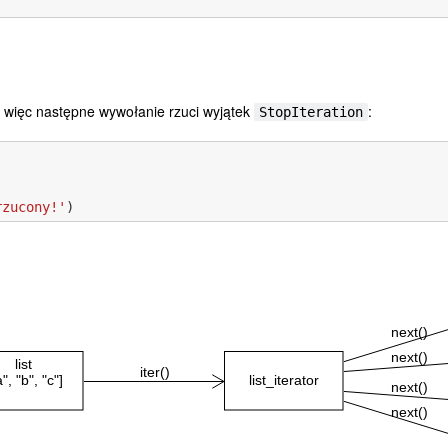
y, więc następne wywołanie rzuci wyjątek
:
StopIteration
rzucony!'
)