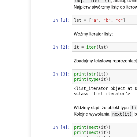
, analogiczni
obj.__iter__()
Najpierw stwórzmy listę do itero
In [1]:
lst
=
[
"a"
,
"b"
,
"c"
]
Weźmy iterator listy:
In [2]:
it
=
iter
(
lst
)
Zbadajmy tekstową reprezentację 
In [3]:
print
(
str
(
it
))
print
(
type
(
it
))
<list_iterator object at 0
Widzimy stąd, że obiekt typu
li
Kolejne wywołania
b
next(it)
In [4]:
print
(
next
(
it
))
print
(
next
(
it
))