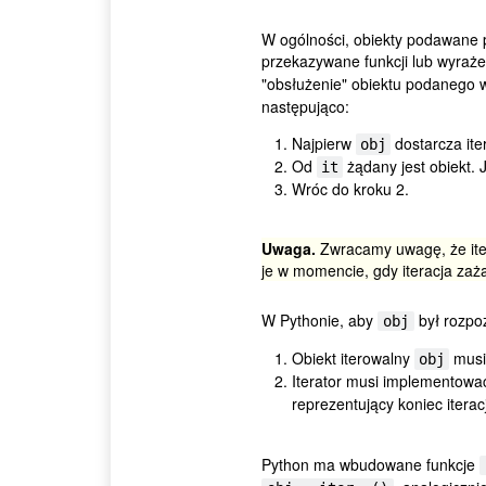
W ogólności, obiekty podawane p
przekazywane funkcji lub wyrażen
"obsłużenie" obiektu podanego w
następująco:
Najpierw
dostarcza ite
obj
Od
żądany jest obiekt. 
it
Wróc do kroku 2.
Uwaga.
Zwracamy uwagę, że iter
je w momencie, gdy iteracja zażą
W Pythonie, aby
był rozpoz
obj
Obiekt iterowalny
musi
obj
Iterator musi implementow
reprezentujący koniec itera
Python ma wbudowane funkcje