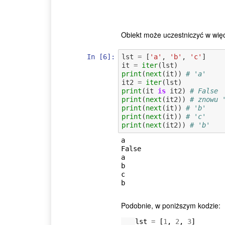
Obiekt może uczestniczyć w więcej
In [6]:
lst
=
[
'a'
,
'b'
,
'c'
]
it
=
iter
(
lst
)
print
(
next
(
it
))
# 'a'
it2
=
iter
(
lst
)
print
(
it
is
it2
)
# False
print
(
next
(
it2
))
# znowu 
print
(
next
(
it
))
# 'b'
print
(
next
(
it
))
# 'c'
print
(
next
(
it2
))
# 'b'
a

False

a

b

c

Podobnie, w poniższym kodzie:
lst
=
[
1
,
2
,
3
]