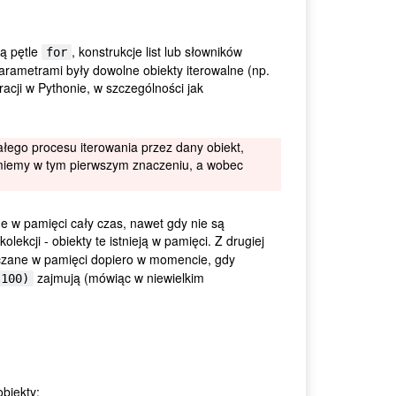
są pętle
, konstrukcje list lub słowników
for
 parametrami były dowolne obiekty iterowalne (np.
racji w Pythonie, w szczególności jak
łego procesu iterowania przez dany obiekt,
rozumiemy w tym pierwszym znaczeniu, a wobec
 w pamięci cały czas, nawet gdy nie są
olekcji - obiekty te istnieją w pamięci. Z drugiej
szczane w pamięci dopiero w momencie, gdy
zajmują (mówiąc w niewielkim
 100)
biekty: