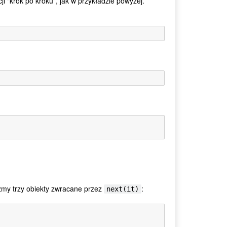
i "krok po kroku", jak w przykładzie powyżej.
szmy trzy obiekty zwracane przez
:
next(it)