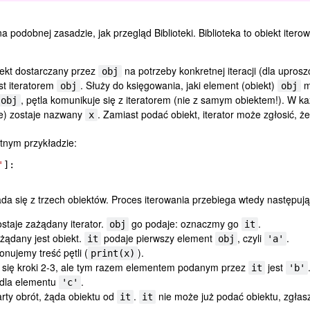
a podobnej zasadzie, jak przegląd Biblioteki. Biblioteka to obiekt itero
biekt dostarczany przez
na potrzeby konkretnej iteracji (dla uproszc
obj
est iteratorem
. Służy do księgowania, jaki element (obiekt)
ma
obj
obj
, pętla komunikuje się z iteratorem (nie z samym obiektem!). W każ
obj
ie) zostaje nazwany
. Zamiast podać obiekt, iterator może zgłosić, że
x
etnym przykładzie:
'
]:
ada się z trzech obiektów. Proces iterowania przebiega wtedy następując
staje zażądany iterator.
go podaje: oznaczmy go
.
obj
it
żądany jest obiekt.
podaje pierwszy element
, czyli
.
it
obj
'a'
onujemy treść pętli (
).
print(x)
ją się kroki 2-3, ale tym razem elementem podanym przez
jest
it
'b'
, dla elementu
.
'c'
rty obrót, żąda obiektu od
.
nie może już podać obiektu, zgłasza
it
it