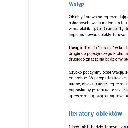
Wstęp
Obiekty iterowalne reprezentują 
składanych; wiele metod lub funkc
w matplotlib:
plot(range(1, 
implementować obiekty iterowal
Uwaga.
Termin "iteracja" w kon
drugie do pojedynczego kroku taki
drugiego znaczenia będziemy stos
Szybko poczyńmy obserwację, że 
potrzebne. W przypadku kolekcji 
strony, obiekt
reprezentu
range
napotykamy je iterując przez
ra
uproszczeniu) taką samą ilość pa
Iteratory obiektów
Niech
będzie iterowalnym 
obj