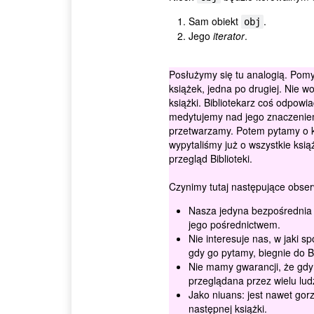
Sam obiekt
.
obj
Jego
iterator
.
Posłużymy się tu analogią. Pomyśl
książek, jedna po drugiej. Nie w
książki. Bibliotekarz coś odpowia
medytujemy nad jego znaczeniem.
przetwarzamy. Potem pytamy o ko
wypytaliśmy już o wszystkie ksią
przegląd Biblioteki.
Czynimy tutaj następujące obser
Nasza jedyna bezpośrednia in
jego pośrednictwem.
Nie interesuje nas, w jaki 
gdy go pytamy, biegnie do B
Nie mamy gwarancji, że gdy r
przeglądana przez wielu lud
Jako niuans: jest nawet gorz
następnej książki.