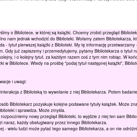
my o Bibliotece, w której są książki. Chcemy zrobić przegląd Biblioteki:
olno nam jednak wchodzić do Biblioteki. Wołamy zatem Bibliotekarza, kt
da - tytuł pierwszej książki z Biblioteki. My tę informację przetwarzamy 
 Gdy już zapiszemy i przemedytujemy, pytamy Bibliotekarza o tytuł n
lejny, i o kolejny tytuł, za każdym razem coś z tym nim robiąc. W koń
żki w Bibliotece. Wtedy na prośbę "podaj tytuł następnej książki", Bibli
wacje i uwagi:
terakcja z Biblioteką to wywołanie z niej Bibliotekarza. Potem badanie
sposób Bibliotekarz pozyskuje kolejne podawane tytuły książek. Może z
iblioteki i sprawdza. Może zmyśla.
ozpoczniemy nowy przegląd Biblioteki, to wyjdzie z niej ten sam Biblio
zi naraz, każdy obsługiwany przez innego Bibliotekarza.
ej - wielu ludzi może pytać tego samego Bibliotekarza, a on nie odróżn