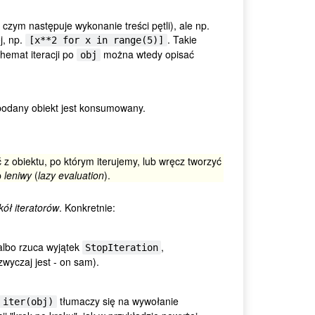
zym następuje wykonanie treści pętli), ale np.
j, np.
. Takie
[x**2 for x in range(5)]
hemat iteracji po
można wtedy opisać
obj
podany obiekt jest konsumowany.
 obiektu, po którym iterujemy, lub wręcz tworzyć
b
leniwy
(
lazy evaluation
).
kół iteratorów
. Konkretnie:
albo rzuca wyjątek
,
StopIteration
zwyczaj jest - on sam).
tłumaczy się na wywołanie
iter(obj)