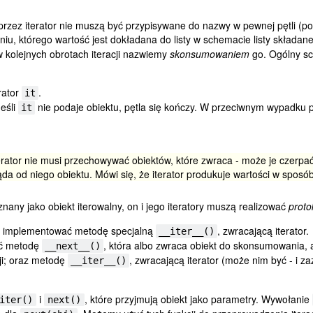
rzez iterator nie muszą być przypisywane do nazwy w pewnej pętli (po c
iu, którego wartość jest dokładana do listy w schemacie listy składane
 kolejnych obrotach iteracji nazwiemy
skonsumowaniem
go. Ogólny sc
rator
.
it
Jeśli
nie podaje obiektu, pętla się kończy. W przeciwnym wypadku 
it
ator nie musi przechowywać obiektów, które zwraca - może je czerpać z
da od niego obiektu. Mówi się, że iterator produkuje wartości w sposó
nany jako obiekt iterowalny, on i jego iteratory muszą realizować
proto
 implementować metodę specjalną
, zwracającą iterator.
__iter__()
ać metodę
, która albo zwraca obiekt do skonsumowania, 
__next__()
cji; oraz metodę
, zwracającą iterator (może nim być - i za
__iter__()
i
, które przyjmują obiekt jako parametry. Wywołanie
iter()
next()