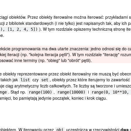
ciągi obiektów. Przez obiekty iterowalne można iterować: przykładami 
ji z bibliotek standardowych (i nie tylko) jest napisanych tak, aby ich
). W tym rozdziale opiszemy techniczną stronę ite
5), [1, 2, 4, 5])
ne.
tekście programowania ma dwa utarte znaczenia: jedno odnosi się do ca
ej iteracji (np. "kolejna iteracja pętli"). W tym rozdziale "iterację" 
ować inne terminy (np. "obieg" lub "obrót" pętli).
obiekty reprezentowane przez obiekt iterowalny nie muszą być obecne
takich jak
czy
, obiekty przez które iterujemy to zawartość k
list
set
je ciąg arytmetyczny liczb całkowitych. Te liczby są tworzone i umie
. Stąd np.
,
i
nge
range(100)
range(10000)
range(0, 10**10,
mięci, bo pamiętają jedynie początek, koniec i krok ciągu.
obiektem. W iterowaniu przez
uczestniczą w rzeczywistości
dwa
o
obj