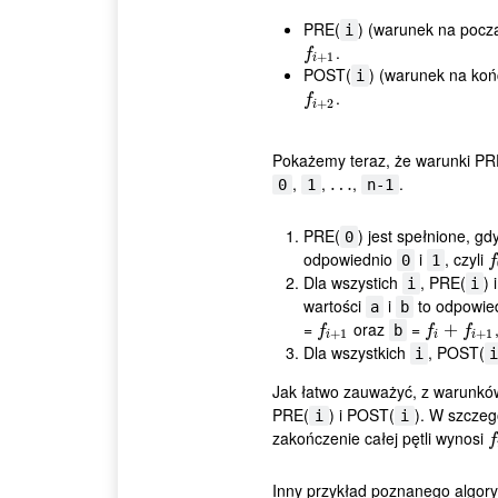
PRE(
) (warunek na pocz
i
.
f
+
1
f
+
1
i
POST(
) (warunek na ko
i
.
f
+
2
f
+
2
i
Pokażemy teraz, że warunki PR
,
,
,
.
…
…
0
1
n-1
PRE(
) jest spełnione, gd
0
odpowiednio
i
, czyli
f
0
1
f
Dla wszystich
, PRE(
) 
i
i
wartości
i
to odpowie
a
b
=
oraz
=
f
+
1
f
+
f
+
+
1
b
f
f
f
+
1
+
1
i
i
i
Dla wszystkich
, POST(
i
i
Jak łatwo zauważyć, z warunków 
PRE(
) i POST(
). W szczeg
i
i
zakończenie całej pętli wynosi
f
f
Inny przykład poznanego algory