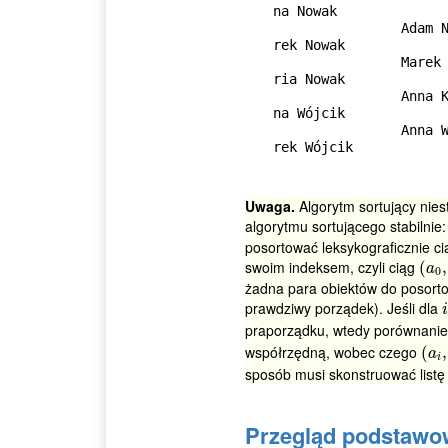
na Nowak

                Adam Nowak               Marek Wójcik             Ma
rek Nowak

                Marek Wójcik             Maria Nowak              Ma
ria Nowak

                Anna Kowalska            Maria Kowalska           An
na Wójcik

                Anna Wójcik              Zuzanna Kowalska         Ma
rek Wójcik
Uwaga.
Algorytm sortujący nie
algorytmu sortującego stabilnie
posortować leksykograficznie c
swoim indeksem, czyli ciąg
(
(
a
0
,
,
a
0
żadna para obiektów do posorto
prawdziwy porządek). Jeśli dla
i
i
praporządku, wtedy porównani
współrzędną, wobec czego
(
(
a
i
,
i
,
a
i
sposób musi skonstruować listę 
Przegląd podstawo