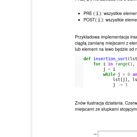
PRE (
): wszystkie eleme
i
POST(
): wszystkie elem
i
Przykładowa implementacja inse
ciągłą zamianę miejscami z elem
lub element na lewo będzie od 
def
insertion_sort
(
ls
for
i
in
range
(
1
,
j
=
i
while
j
>
0
a
lst
[
j
],
l
j
-=
1
Znów ilustracja działania. Czer
miejscami ze słupkami stojącymi 