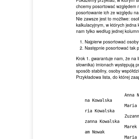
Pokażemy przykład, w którym sor
chcemy posortować względem na
posortowanie ich ze względu na 
Nie zawsze jest to możliwe: os
kalkulacyjnym, w których jedna 
nam tylko według jednej kolumn
Najpierw posortować osoby 
Następnie posortować tak p
Krok 1. gwarantuje nam, że na l
słownika) imionach występują p
sposób stabilny, osoby współdz
Przykładowa lista, do której zaap
                Anna Nowak               Adam Nowak               An
na Kowalska

                Maria Nowak              Anna Nowak               Ma
ria Kowalska

                Zuzanna Kowalska         Anna Kowalska            Zu
zanna Kowalska

                Marek Nowak         1    Anna Wójcik         2    Ad
am Nowak

                Maria Kowalska    ---->  Marek Nowak       ---->  An