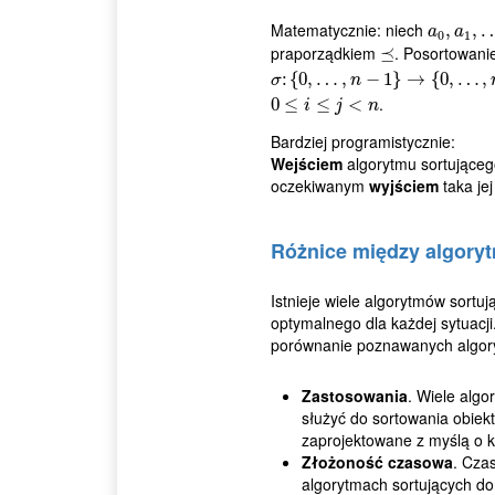
Matematycznie: niech
a
0
,
,
a
1
,
…
,
,
a
a
0
1
praporządkiem
. Posortowani
⪯
⪯
σ
:
:
{
{
0
0
,
…
,
…
,
n
−
1
,
}
→
−
{
0
1
,
…
}
,
→
n
−
1
{
}
0
,
…
,
σ
n
.
0
0
≤
≤
i
≤
j
<
n
≤
<
i
j
n
Bardziej programistycznie:
Wejściem
algorytmu sortujące
oczekiwanym
wyjściem
taka je
Różnice między algory
Istnieje wiele algorytmów sortu
optymalnego dla każdej sytuacj
porównanie poznawanych algor
Zastosowania
. Wiele alg
służyć do sortowania obiek
zaprojektowane z myślą o k
Złożoność czasowa
. Cza
algorytmach sortujących d