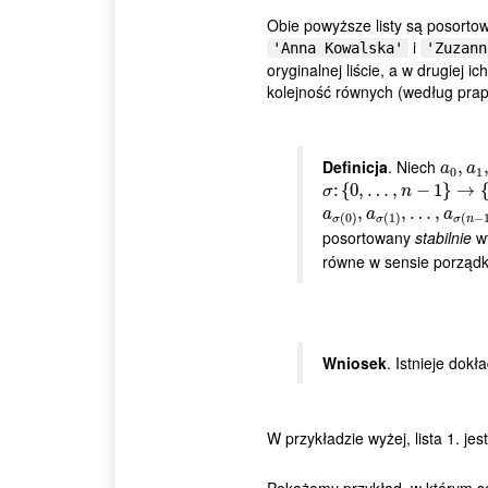
Obie powyższe listy są posortow
i
'Anna Kowalska'
'Zuzann
oryginalnej liście, a w drugiej 
kolejność równych (według prapo
Definicja
. Niech
a
0
,
,
a
1
,
a
a
0
1
σ
:
:
{
{
0
0
,
…
,
…
,
n
−
1
,
}
→
−
{
0
1
,
…
}
,
→
n
−
1
σ
n
a
σ
(
0
)
,
,
a
σ
(
1
)
,
,
…
…
,
a
,
σ
(
n
−
1
)
a
a
a
(
0
)
(
1
)
(
−
σ
σ
σ
n
posortowany
stabilnie
wt
równe w sensie porząd
Wniosek
. Istnieje dok
W przykładzie wyżej, lista 1. je