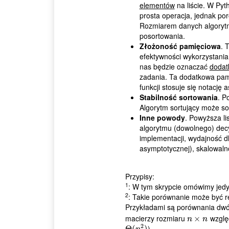
elementów
na liście. W Pyt
prosta operacja, jednak 
Rozmiarem danych algorytmu
posortowania.
Złożoność pamięciowa
. 
efektywności wykorzystania
nas będzie oznaczać
dodat
zadania. Ta dodatkowa pami
funkcji stosuje się notację
Stabilność sortowania
. P
Algorytm sortujący może sor
Inne powody
. Powyższa li
algorytmu (dowolnego) decy
implementacji, wydajność d
asymptotycznej), skalowalno
Przypisy:
1
: W tym skrypcie omówimy jedy
2
: Takie porównanie może być 
Przykładami są porównania dw
macierzy rozmiaru
względ
n
×
×
n
n
n
2
).
Θ
Θ
(
(
n
2
)
)