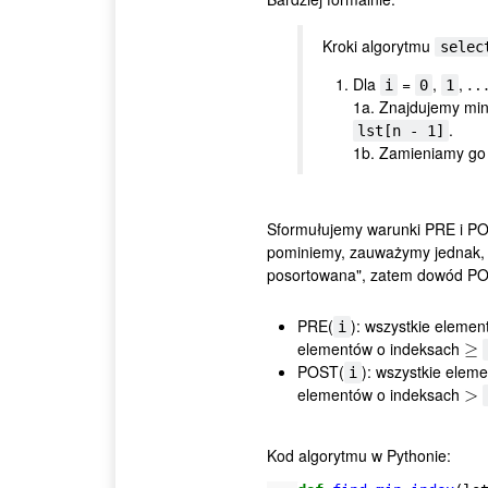
Kroki algorytmu
selec
Dla
=
,
,
…
i
0
1
1a. Znajdujemy mi
.
lst[n - 1]
1b. Zamieniamy go
Sformułujemy warunki PRE i P
pominiemy, zauważymy jednak,
posortowana", zatem dowód P
PRE(
): wszystkie elemen
i
elementów o indeksach
≥
≥
POST(
): wszystkie elem
i
elementów o indeksach
>
>
Kod algorytmu w Pythonie: