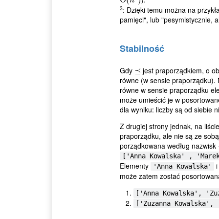
n
3
: Dzięki temu można na przykła
pamięci", lub "pesymistycznie, 
Stabilność
Gdy
jest praporządkiem, o o
⪯
⪯
równe (w sensie praporządku). 
równe w sensie praporządku eleme
może umieścić je w posortowanej
dla wyniku: liczby są od siebie 
Z drugiej strony jednak, na liśc
praporządku, ale nie są ze sobą
porządkowana według nazwisk - i
['Anna Kowalska' , 'Mare
Elementy
'Anna Kowalska'
może zatem zostać posortowan
['Anna Kowalska', 'Zu
['Zuzanna Kowalska', 