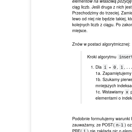
elementów na właściwą pozycję, 
ciąg liczb. Jeśli druga z nich j
Przechodzimy do trzeciej. Zamie
lewo od niej nie będzie takiej, 
kolejnych liczb z ciągu. Po zak
miejsce.
Znów w postaci algorytmicznej:
Kroki algorytmu
inser
Dla
=
,
,
…
i
0
1
1a. Zapamiętujemy
1b. Szukamy pierw
mniejszych indeksa
1c. Wstawiamy
p
x
elementami o indek
Podobnie formułujemy warunki
zauważamy, ze POST(
) oz
n-1
PRE(
) nie zakłada nic o el
i