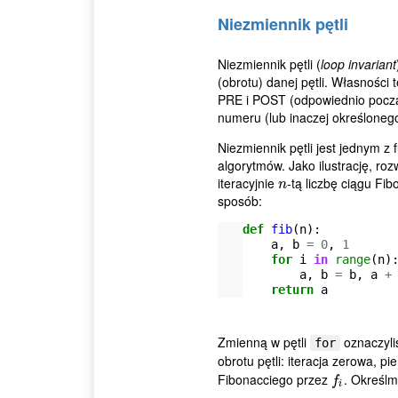
Niezmiennik pętli
Niezmiennik pętli (
loop invariant
(obrotu) danej pętli. Własności
PRE i POST (odpowiednio począte
numeru (lub inaczej określonego 
Niezmiennik pętli jest jednym
algorytmów. Jako ilustrację, r
iteracyjnie
-tą liczbę ciągu F
n
n
sposób:
def
fib
(
n
):
a
,
b
=
0
,
1
for
i
in
range
(
n
)
a
,
b
=
b
,
a
+
return
a
Zmienną w pętli
oznaczyl
for
obrotu pętli: iteracja zerowa, pier
Fibonacciego przez
. Określ
f
f
i