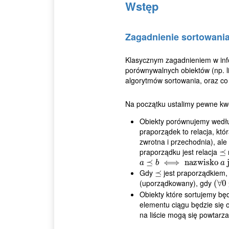
Wstęp
Zagadnienie sortowani
Klasycznym zagadnieniem w info
porównywalnych obiektów (np. l
algorytmów sortowania, oraz co 
Na początku ustalimy pewne kwe
Obiekty porównujemy wedł
praporządek to relacja, kt
zwrotna i przechodnia), ale
praporządku jest relacja
⪯
⪯
a
⪯
⪯
b
⟺
⟺
nazwisko
nazwisko
a
jest alf
j
a
b
a
Gdy
jest praporządkiem,
⪯
⪯
(uporządkowany), gdy
(
(
∀
∀
0
0
Obiekty które sortujemy będ
elementu ciągu będzie się 
na liście mogą się powtarza