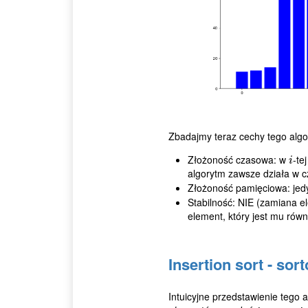
Zbadajmy teraz cechy tego algo
Złożoność czasowa: w
-te
i
i
algorytm zawsze działa w 
Złożoność pamięciowa: jedy
Stabilność: NIE (zamiana 
element, który jest mu równ
Insertion sort - so
Intuicyjne przedstawienie tego 