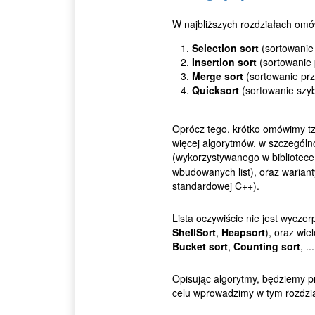
W najbliższych rozdziałach om
Selection sort
(sortowanie 
Insertion sort
(sortowanie 
Merge sort
(sortowanie prz
Quicksort
(sortowanie szyb
Oprócz tego, krótko omówimy tz
więcej algorytmów, w szczególn
(wykorzystywanego w bibliotec
wbudowanych list), oraz warian
standardowej C++).
Lista oczywiście nie jest wycze
ShellSort
,
Heapsort
), oraz wi
Bucket sort
,
Counting sort
, ...
Opisując algorytmy, będziemy p
celu wprowadzimy w tym rozdzia