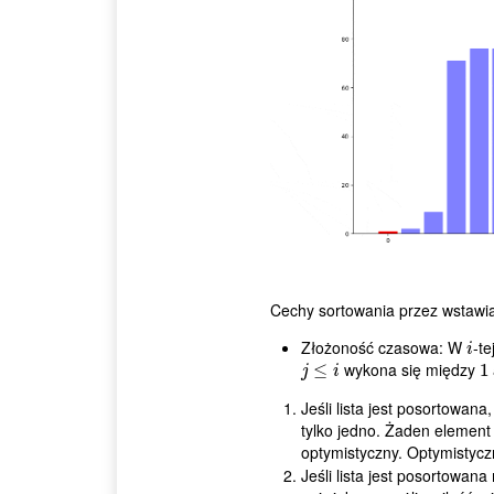
Cechy sortowania przez wstawia
Złożoność czasowa: W
-te
i
i
wykona się między
j
≤
i
≤
1
1
j
i
Jeśli lista jest posortowana
tylko jedno. Żaden element 
optymistyczny. Optymistycz
Jeśli lista jest posortowa