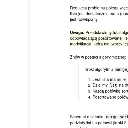
Redukcja problemu polega więc 
lista jest dostatecznie mała (p
jest rozwiązany.
Uwaga.
Przedstawiony tutaj alg
odpowiadającą posortowanej liśc
modyfikacja, która nie tworzy te
Znów w postaci algorytmicznej:
Kroki algorytmu
merge
Jeśli lista ma mnie
Dzielimy
na dw
lst
Każdą połówkę sor
Posortowane połówk
Schemat działania
merge_sor
podziały list na połówki (kroki 