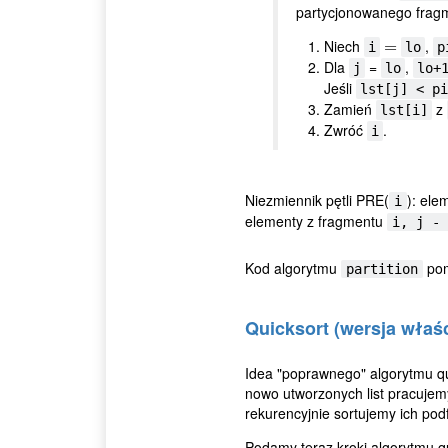
partycjonowanego frag
Niech
,
=
=
i
lo
p
Dla
=
,
j
lo
lo+
Jeśli
lst[j] < pi
Zamień
z
lst[i]
Zwróć
.
i
Niezmiennik pętli PRE(
): ele
i
elementy z fragmentu
i, j - 
Kod algorytmu
pom
partition
Quicksort (wersja właś
Idea "poprawnego" algorytmu quic
nowo utworzonych list pracujem
rekurencyjnie sortujemy ich pod
Podamy teraz kroki algorytmu qu