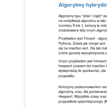
Algorytmy hybrydo
Algorytmy typu "dziel i rządź" 
na modyfikacji algorytmu w taki
rozmiaru
lub
, kończą tę red
0
0
1
1
zredukowane listy innym algor
Przykładem jest Timsort - algo
Pythona. Działa jak merge sort, 
się na insertion sort. Dla tak ma
(mimo gorszej asymptotycznej zł
Innym przykładem jest Introsort
heapsort (czasem też insertion s
wydajnością do quicksorta), ale
przypadku.
Kończymy podsumowaniem cech 
algorytmy, oraz, dla porównania,
Heapsort. Wszystkie czasy ora
przypadków optymistycznego (B