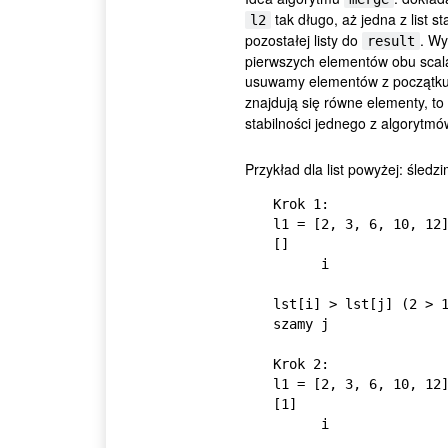
tak długo, aż jedna z list 
l2
pozostałej listy do
. Wy
result
pierwszych elementów obu scalan
usuwamy elementów z początk
znajdują się równe elementy, to
stabilności jednego z algorytmó
Przykład dla list powyżej: śle
Krok 1:

l1 = [2, 3, 6, 10, 12]
[]

      i                         j

lst[i] > lst[j] (2 > 
szamy j

Krok 2:

l1 = [2, 3, 6, 10, 12]
[1]

      i                            j
