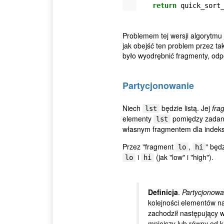
return
quick_sort
Problemem tej wersji algorytmu 
jak obejść ten problem przez ta
było wyodrębnić fragmenty, odp
Partycjonowanie
Niech
będzie listą. Jej
fra
lst
elementy
pomiędzy zadan
lst
własnym fragmentem dla inde
Przez "fragment
,
" będ
lo
hi
i
(jak "low" i "high").
lo
hi
Definicja
.
Partycjonow
kolejności elementów n
zachodził następujący 
mniejszy lub równy od 