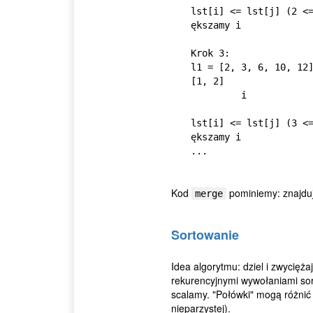
lst[i] <= lst[j] (2 <
ększamy i

Krok 3:

l1 = [2, 3, 6, 10, 12]
[1, 2]

         i                         j

lst[i] <= lst[j] (3 <
ększamy i

...
Kod
pominiemy: znajduj
merge
Sortowanie
Idea algorytmu: dziel i zwyciężaj
rekurencyjnymi wywołaniami sor
scalamy. "Połówki" mogą różnić 
nieparzystej).