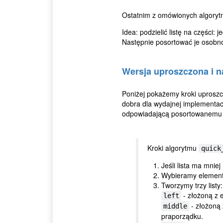
Ostatnim z omówionych algorytm
Idea: podzielić listę na części:
Następnie posortować je osobno 
Wersja uproszczona i 
Poniżej pokażemy kroki uproszcz
dobra dla wydajnej implementacji
odpowiadającą posortowanemu w
Kroki algorytmu
quick
Jeśli lista ma mnie
Wybieramy element 
Tworzymy trzy listy:
- złożoną z
left
- złożoną
middle
praporządku.