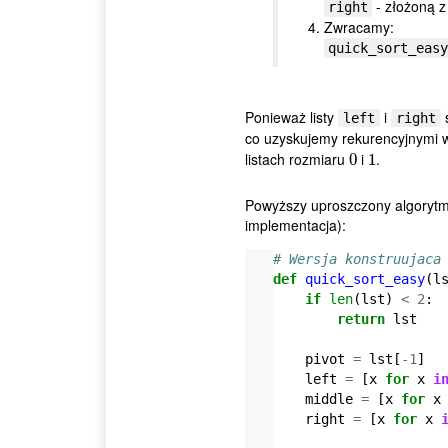
- złożoną 
right
Zwracamy:
quick_sort_easy
Ponieważ listy
i
s
left
right
co uzyskujemy rekurencyjnymi
listach rozmiaru
i
.
0
0
1
1
Powyższy uproszczony algorytm
implementacja):
# Wersja konstruujaca
def
quick_sort_easy
(
l
if
len
(
lst
)
<
2
:
return
lst
pivot
=
lst
[
-
1
]
left
=
[
x
for
x
i
middle
=
[
x
for
x
right
=
[
x
for
x