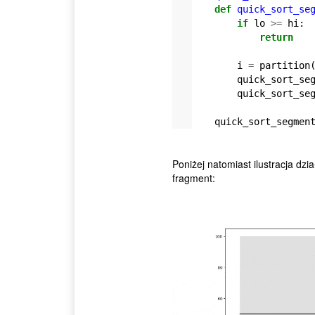
def
quick_sort_se
if
lo
>=
hi
:
return
i
=
partition
quick_sort_se
quick_sort_se
quick_sort_segmen
Poniżej natomiast ilustracja dz
fragment: