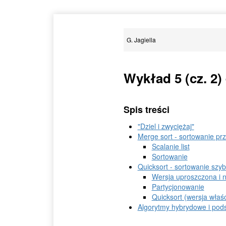
G. Jagiella
Wykład 5 (cz. 2) 
Spis treści
"Dziel i zwyciężaj"
Merge sort - sortowanie prz
Scalanie list
Sortowanie
Quicksort - sortowanie szyb
Wersja uproszczona i 
Partycjonowanie
Quicksort (wersja właś
Algorytmy hybrydowe i po