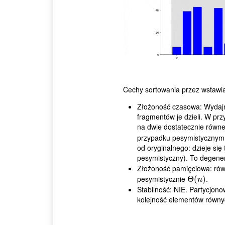
Cechy sortowania przez wstawia
Złożoność czasowa: Wydajno
fragmentów je dzieli. W prz
na dwie dostatecznie równ
przypadku pesymistycznym p
od oryginalnego: dzieje się
pesymistyczny). To degener
Złożoność pamięciowa: równ
pesymistycznie
.
Θ
Θ
(
(
n
)
)
n
Stabilność: NIE. Partycjon
kolejność elementów równy