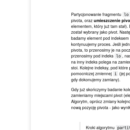
Partycjonowanie fragmentu
lo
pivota, oraz
umieszczenie piv
elementem, który już tam stał).
został wybrany jako pivot. Nast
badamy element pod indeksem
kontynuujemy proces. Jeśli jed
pivota, to przenosimy je na po
przenosimy pod indeks
, n
lo
na inny indeks polega na zamie
stoi. Kolejne indeksy, pod któ
pomocniczej zmiennej
(jej p
i
gdy dokonujemy zamiany).
Gdy już skończymy badanie kol
zamieniamy miejscami pivot (e
Algorytm, oprócz zmiany kolej
nową pozycję pivota - jako wyni
Kroki algorytmu
parti