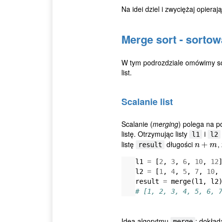
Na idei dziel i zwyciężaj opier
Merge sort - sortow
W tym podrozdziale omówimy sor
list.
Scalanie list
Scalanie (
merging
) polega na p
listę. Otrzymując listy
i
l1
l2
listę
długości
,
n
+
+
m
result
n
m
l1
=
[
2
,
3
,
6
,
10
,
12
l2
=
[
1
,
4
,
5
,
7
,
10
,
result
=
merge
(
l1
,
l2
# [1, 2, 3, 4, 5, 6, 
Idea algorytmu
: dokła
merge