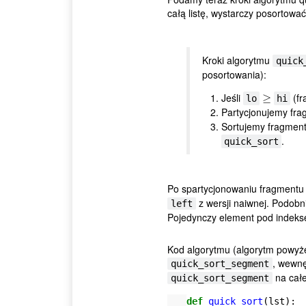
całą listę, wystarczy posortować 
Kroki algorytmu
quick
posortowania):
Jeśli
(fr
≥
≥
lo
hi
Partycjonujemy fr
Sortujemy fragmen
.
quick_sort
Po spartycjonowaniu fragment
z wersji naiwnej. Podob
left
Pojedynczy element pod indek
Kod algorytmu (algorytm powyże
, wewnę
quick_sort_segment
na całej
quick_sort_segment
def
quick_sort
(
lst
):