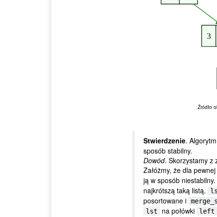
Źródło o
Stwierdzenie
. Algoryt
sposób stabilny.
Dowód
. Skorzystamy z 
Załóżmy, że dla pewnej 
ją w sposób niestabilny
najkrótszą taką listą.
l
posortowane i
merge_
na połówki
lst
left