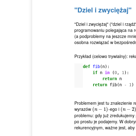
"Dziel i zwyciężaj"
"Dziel i zwyciężaj" ("dziel i rządź
programowaniu polegająca na r
(a podproblemy na jeszcze mniej
osobna rozwiązać w bezpośredn
Przykład (celowo trywialny): re
def
fib
(
n
):
if
n
in
(
0
,
1
):
return
n
return
fib
(
n
-
1
)
Problemem jest tu znalezienie
n
wyrazów
-ego i
(
(
n
−
−
1
)
1
)
(
(
n
−
−
2
)
2
n
n
problemu: gdy już zredukujemy
po prostu je podajemy. W dobry
rekurencyjnym, ważne jest, aby