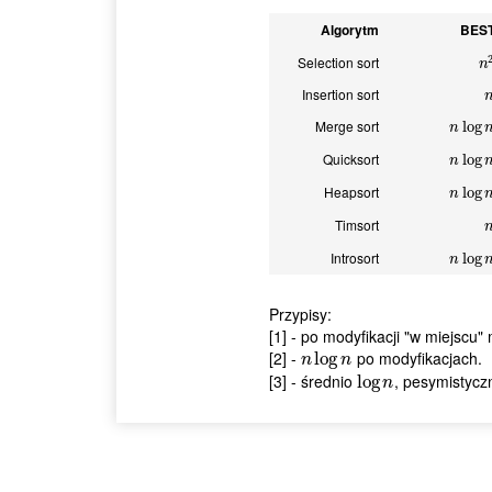
Algorytm
BES
Selection sort
n
n
Insertion sort
Merge sort
n
log
log
n
n
Quicksort
n
log
log
n
n
Heapsort
n
log
log
n
n
Timsort
Introsort
n
log
log
n
n
Przypisy:
[1] - po modyfikacji "w miejsc
[2] -
po modyfikacjach.
n
log
log
n
n
n
[3] - średnio
, pesymistycz
log
log
n
n