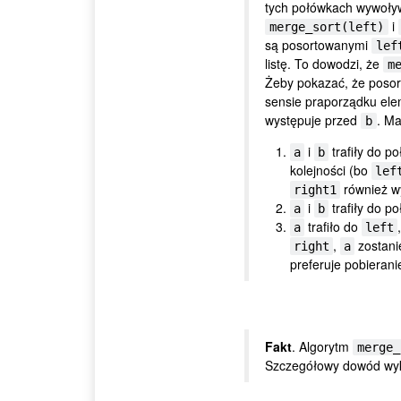
tych połówkach wywoły
i
merge_sort(left)
są posortowanymi
lef
listę. To dowodzi, że
m
Żeby pokazać, że poso
sensie praporządku el
występuje przed
. Ma
b
i
trafiły do p
a
b
kolejności (bo
lef
również wy
right1
i
trafiły do p
a
b
trafiło do
a
left
,
zostani
right
a
preferuje pobierani
Fakt
. Algorytm
merge_
Szczegółowy dowód wykr