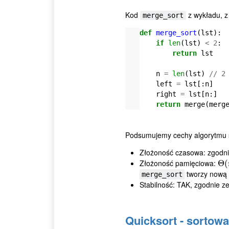
Kod
z wykładu, z
merge_sort
def
merge_sort
(
lst
):
if
len
(
lst
)
<
2
:
return
lst
n
=
len
(
lst
)
//
2
left
=
lst
[:
n
]
right
=
lst
[
n
:]
return
merge
(
merg
Podsumujemy cechy algorytmu s
Złożoność czasowa: zgodn
Złożoność pamięciowa:
Θ
Θ
(
(
tworzy nową l
merge_sort
Stabilność: TAK, zgodnie z
Quicksort - sortowa