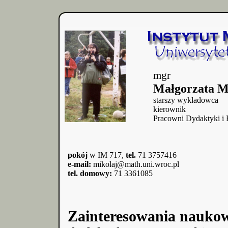
mgr
Małgorzata M
starszy wykładowca
kierownik
Pracowni Dydaktyki i 
pokój
w IM 717,
tel.
71 3757416
e-mail:
mikolaj@math.uni.wroc.pl
tel. domowy:
71 3361085
Zainteresowania nauko