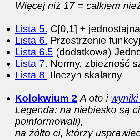
Więcej niż 17 = całkiem nieź
Lista 5.
C[0,1] + jednostajna
Lista 6.
Przestrzenie funkcy
Lista 6.5
(dodatkowa) Jednos
Lista 7.
Normy, zbieżność s
Lista 8.
Iloczyn skalarny.
Kolokwium 2
A oto i
wyniki
Legenda: na niebiesko są ci
poinformowali),
na żółto ci, którzy usprawie