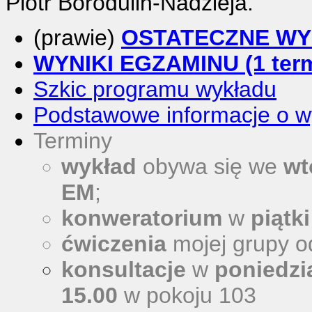
Piotr Borodulin-Nadzieja.
(prawie)
OSTATECZNE WYN
WYNIKI EGZAMINU (1 term
Szkic programu wykładu
Podstawowe informacje o w
Terminy
wykład
obywa się we
wt
EM
;
konweratorium
w
piątki
ćwiczenia
mojej grupy o
konsultacje
w
poniedzia
15.00
w pokoju 103