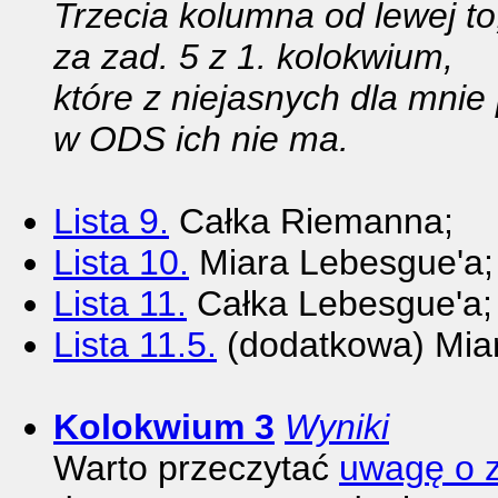
Trzecia kolumna od lewej t
za zad. 5 z 1. kolokwium,
które z niejasnych dla mni
w ODS ich nie ma.
Lista 9.
Całka Riemanna;
Lista 10.
Miara Lebesgue'a;
Lista 11.
Całka Lebesgue'a;
Lista 11.5.
(dodatkowa) Miar
Kolokwium 3
Wyniki
Warto przeczytać
uwagę o 