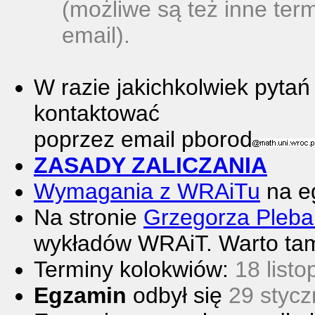
(możliwe są też inne ter
email).
W razie jakichkolwiek pytań
kontaktować
poprzez email pborod
ZASADY ZALICZANIA
Wymagania z WRAiTu
na eg
Na stronie
Grzegorza Pleb
wykładów WRAiT. Warto tam
Terminy kolokwiów:
18 listo
Egzamin
odbył się
29 stycz