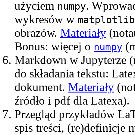
użyciem
. Wprowa
numpy
wykresów w
matplotlib
obrazów.
Materiały
(notat
Bonus: więcej o
(m
numpy
Markdown w Jupyterze (
do składania tekstu: Lat
dokument.
Materiały
(not
źródło i pdf dla Latexa).
Przegląd przykładów LaT
spis treści, (re)definicj