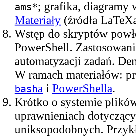
; grafika, diagramy
ams*
Materiały
(źródła LaTeXa
Wstęp do skryptów powł
PowerShell. Zastosowani
automatyzacji zadań. De
W ramach materiałów: pr
a
i
PowerShella
.
bash
Krótko o systemie plików
uprawnieniach dotycząc
uniksopodobnych. Przyk