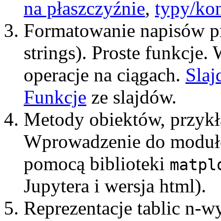
na płaszczyźnie
,
typy/kon
Formatowanie napisów pr
strings). Proste funkcje.
operacje na ciągach.
Slaj
Funkcje
ze slajdów.
Metody obiektów, przykła
Wprowadzenie do modułó
pomocą biblioteki
matpl
Jupytera i wersja html).
Reprezentacje tablic n-