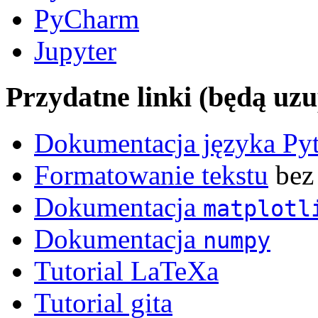
PyCharm
Jupyter
Przydatne linki (będą uzu
Dokumentacja języka Py
Formatowanie tekstu
bez 
Dokumentacja
matplotl
Dokumentacja
numpy
Tutorial LaTeXa
Tutorial gita