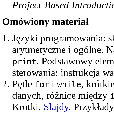
Project-Based Introduct
Omówiony materiał
Języki programowania: s
arytmetyczne i ogólne. N
. Podstawowy elem
print
sterowania: instrukcja 
Pętle
i
, krótk
for
while
danych, różnice między
Krotki.
Slajdy
. Przykład