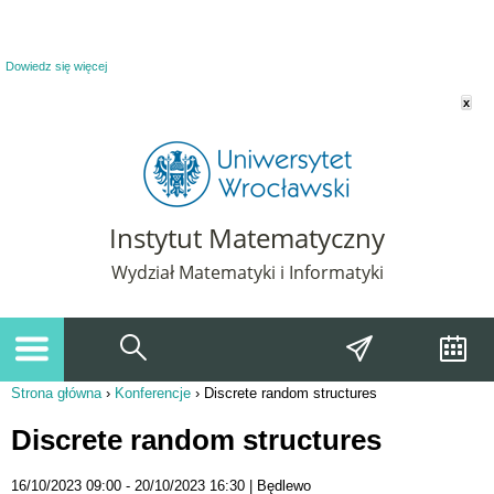
Powiadomienie o plikach cookie. Strona Instytut Matematyczny korzysta z plików
cookie. Pozostając na tej stronie, wyrażasz zgodę na korzystanie z plików cookie.
Dowiedz się więcej
x
Instytut Matematyczny
Wydział Matematyki i Informatyki
Strona główna
›
Konferencje
›
Discrete random structures
Jesteś tutaj
Discrete random structures
16/10/2023 09:00
20/10/2023 16:30
Będlewo