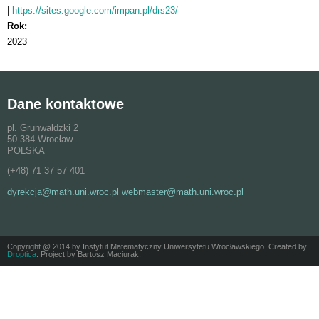
https://sites.google.com/impan.pl/drs23/
Rok:
2023
Dane kontaktowe
pl. Grunwaldzki 2
50-384 Wrocław
POLSKA
(+48) 71 37 57 401
dyrekcja@math.uni.wroc.pl webmaster@math.uni.wroc.pl
Copyright @ 2014 by Instytut Matematyczny Uniwersytetu Wrocławskiego. Created by
Droptica
. Project by Bartosz Maciurak.