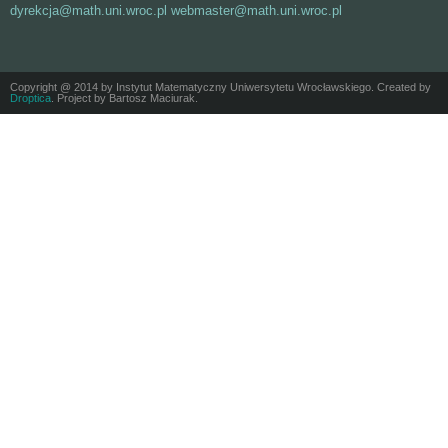
dyrekcja@math.uni.wroc.pl webmaster@math.uni.wroc.pl
Copyright @ 2014 by Instytut Matematyczny Uniwersytetu Wrocławskiego. Created by
Droptica
. Project by Bartosz Maciurak.