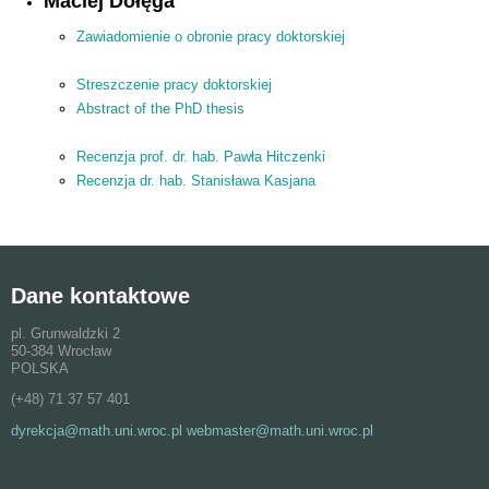
Maciej Dołęga
Zawiadomienie o obronie pracy doktorskiej
Streszczenie pracy doktorskiej
Abstract of the PhD thesis
Recenzja prof. dr. hab. Pawła Hitczenki
Recenzja dr. hab. Stanisława Kasjana
Dane kontaktowe
pl. Grunwaldzki 2
50-384 Wrocław
POLSKA
(+48) 71 37 57 401
dyrekcja@math.uni.wroc.pl webmaster@math.uni.wroc.pl