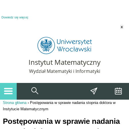
Powiadomienie o plikach cookie. Strona Instytut Matematyczny korzysta z plików
cookie. Pozostając na tej stronie, wyrażasz zgodę na korzystanie z plików cookie.
Dowiedz się więcej
x
Instytut Matematyczny
Wydział Matematyki i Informatyki
Strona główna
›
Postępowania w sprawie nadania stopnia doktora w
Jesteś tutaj
Instytucie Matematycznym
Postępowania w sprawie nadania