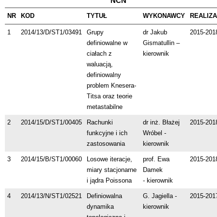
NCN
NR
KOD
TYTUŁ
WYKONAWCY
REALIZ
1
2014/13/D/ST1/03491
Grupy
dr Jakub
2015-201
definiowalne w
Gismatullin –
ciałach z
kierownik
waluacją,
definiowalny
problem Knesera-
Titsa oraz teorie
metastabilne
2
2014/15/D/ST1/00405
Rachunki
dr inż. Błażej
2015-201
funkcyjne i ich
Wróbel -
zastosowania
kierownik
3
2014/15/B/ST1/00060
Losowe iteracje,
prof. Ewa
2015-201
miary stacjonarne
Damek
i jądra Poissona
- kierownik
4
2014/13/N/ST1/02521
Definiowalna
G. Jagiella -
2015-201
dynamika
kierownik