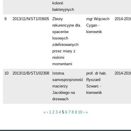
kolonii
bakteryjnych
9
2013/11/N/ST1/03605
Zbiory
mgr Wojciech
2014-201
rekurencyjne dla
Cygan -
spacerów
kierownik
losowych
zdefiniowanych
przez miary z
niskimi
momentami
10
2013/11/B/ST1/02308
Istotna
prof. dr hab.
2014-201
samosprzężoność
Ryszard
macierzy
Szwarc -
Jacobiego na
kierownik
drzewach
«
‹
1
2
3
4
5
6
7
8
9
10
›
»
Strony