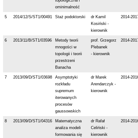
topologiczna i
ominimalność
5
2014/12/S/ST1/00491
Staż podoktorski
dr Kamil
2014-201
Kosiński -
kierownik
6
2013/11/B/ST1/03596
Metody teorii
prof. Grzegorz
2014-201
mnogości w
Plebanek
topologii i teorii
- kierownik
przestrzeni
Banacha
7
2013/09/D/ST1/03698
Asymptotyki
dr Marek
2014-201
rozkładu
Arendarczyk -
supremum
kierownik
iterowanych
procesów
gaussowskich
8
2013/09/D/ST1/04316
Matematyczna
dr Rafał
2014-201
analiza modeli
Celiński -
formowania się
kierownik