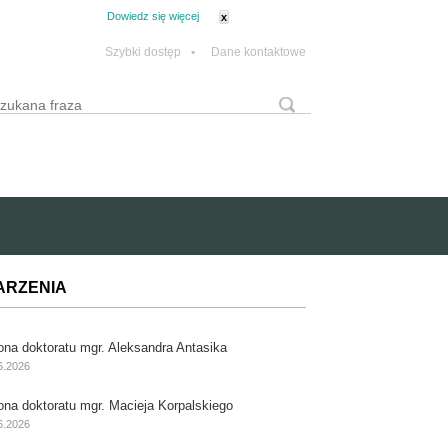
tanie z plików cookie.
Dowiedz się więcej
x
Szybki dostęp
•
Dane kontaktowe
yszukaj
Formularz wyszukiwania
ARZENIA
ona doktoratu mgr. Aleksandra Antasika
6.2026
ona doktoratu mgr. Macieja Korpalskiego
6.2026