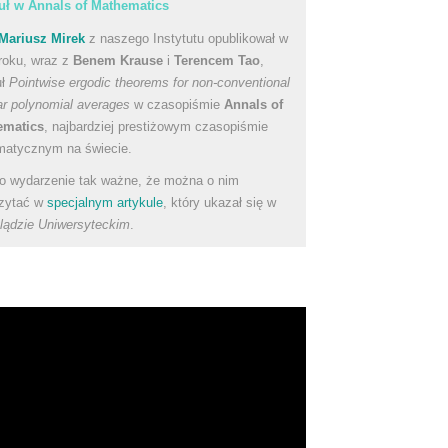
uł w Annals of Mathematics
Mariusz Mirek
z naszego Instytutu opublikował w
roku, wraz z
Benem Krause
i
Terencem Tao
,
uł
Pointwise ergodic theorems for non-conventional
ear polynomial averages
w czasopiśmie
Annals of
ematics
, najbardziej prestiżowym czasopiśmie
atycznym na świecie.
to wydarzenie tak ważne, że można o nim
zytać w
specjalnym artykule
, który ukazał się w
lądzie Uniwersyteckim
.