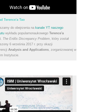
d Terence'a Tao
szamy do obejrzenia na
kanale YT naszego
utu
wykładu popularnonaukowego
Terence'a
t.
The Erdős Discrepancy Problem
, który został
szony 6 września 2017 r. przy okazji
rencji
Analysis and Applications
, zorganizowanej w
m Instytucie.