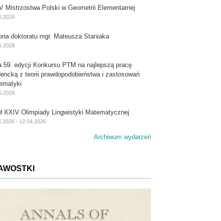
V Mistrzostwa Polski w Geometrii Elementarnej
6.2026
ona doktoratu mgr. Mateusza Staniaka
6.2026
a 59. edycji Konkursu PTM na najlepszą pracę
dencką z teorii prawdopodobieństwa i zastosowań
ematyki
5.2026
ał XXIV Olimpiady Lingwistyki Matematycznej
4.2026 - 12.04.2026
Archiwum wydarzeń
AWOSTKI