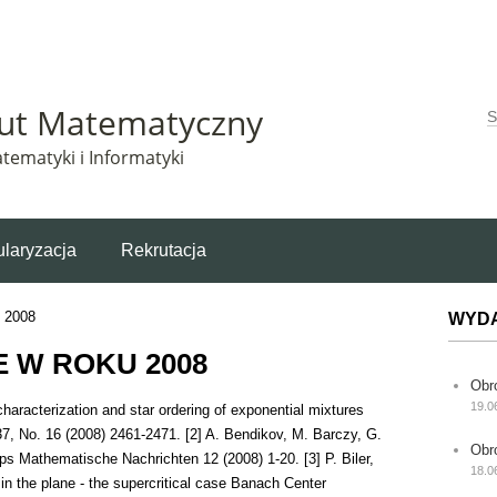
Matematyczny korzysta z plików cookie. Pozostając na tej stronie, wyrażasz zgodę na korzys
tut Matematyczny
W
tematyki i Informatyki
laryzacja
Rekrutacja
2008
WYD
 W ROKU 2008
Obr
19.0
aracterization and star ordering of exponential mixtures
7, No. 16 (2008) 2461-2471. [2] A. Bendikov, M. Barczy, G.
Obr
ps Mathematische Nachrichten 12 (2008) 1-20. [3] P. Biler,
18.0
n the plane - the supercritical case Banach Center