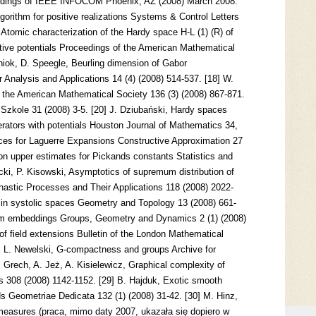
eedings of IEEE INFOCOM Phoenix, AZ (2008) March 2008.
lgorithm for positive realizations Systems & Control Letters
 Atomic characterization of the Hardy space H-L (1) (R) of
tive potentials Proceedings of the American Mathematical
yniok, D. Speegle, Beurling dimension of Gabor
 Analysis and Applications 14 (4) (2008) 514-537. [18] W.
 the American Mathematical Society 136 (3) (2008) 867-871.
zkole 31 (2008) 3-5. [20] J. Dziubański, Hardy spaces
rators with potentials Houston Journal of Mathematics 34,
aces for Laguerre Expansions Constructive Approximation 27
 on upper estimates for Pickands constants Statistics and
icki, P. Kisowski, Asymptotics of supremum distribution of
hastic Processes and Their Applications 118 (2008) 2022-
em in systolic spaces Geometry and Topology 13 (2008) 661-
orm embeddings Groups, Geometry and Dynamics 2 (1) (2008)
of field extensions Bulletin of the London Mathematical
n, L. Newelski, G-compactness and groups Archive for
 Grech, A. Jeż, A. Kisielewicz, Graphical complexity of
s 308 (2008) 1142-1152. [29] B. Hajduk, Exotic smooth
s Geometriae Dedicata 132 (1) (2008) 31-42. [30] M. Hinz,
measures (praca, mimo daty 2007, ukazała się dopiero w