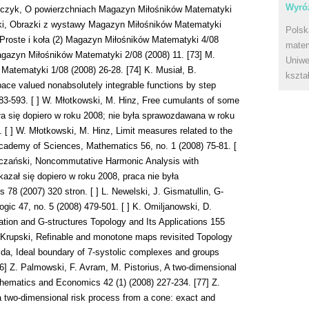
Wyróż
Polsk
matem
Uniwe
kszta