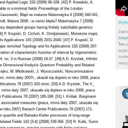
Wykła
Zapra
Instyt
Tao
p
wygło
konfe
naszy