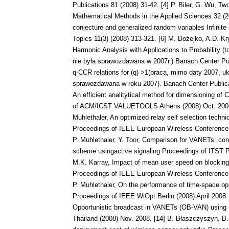
Publications 81 (2008) 31-42. [4] P. Biler, G. Wu, Tw
Mathematical Methods in the Applied Sciences 32 (2
conjecture and generalized random variables Infinit
Topics 11(3) (2008) 313-321. [6] M. Bożejko, A.D. 
Harmonic Analysis with Applications to Probability (
nie była sprawozdawana w 2007r.) Banach Center Pub
q-CCR relations for (q) >1(praca, mimo daty 2007, uk
sprawozdawana w roku 2007). Banach Center Publicat
An efficient analitytical method for dimensioning of
of ACM/ICST VALUETOOLS Athens (2008) Oct. 2008. [
Muhlethaler, An optimized relay self selection techni
Proceedings of IEEE European Wireless Conference P
P. Muhlethaler, Y. Toor, Comparison for VANETs: con
scheme usingactive signaling Proceedings of ITST P
M.K. Karray, Impact of mean user speed on blocking a
Proceedings of IEEE European Wireless Conference P
P. Muhlethaler, On the performance of time-space opp
Proceedings of IEEE WiOpt Berlin (2008) April 2008. [
Opportunistic broadcast in VANETs (OB-VAN) using s
Thailand (2008) Nov. 2008. [14] B. Błaszczyszyn, B.