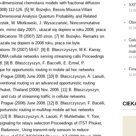
o-dimensional chemotaxis models with fractional diffusion
XXI
008) 112-126. [5] M. Bożejko, Bessis-Moussa-Villani
13.0
e Dimensional Analysis Quantum Probability and Related
Obr
Krystek, W. Młotkowski, J. Wysoczański, Noncommutative
02.0
tom, mimo daty 2007r., ukazał się dopiero w roku 2008, praca
lications 78 (2007) 320 stron. [7] M. Bożejko, Remarks on
Gal
azała się dopiero w 2008 roku, praca nie była
stu
ions 78 (2007) 59-67. [8] B. Błaszczyszyn, M.K. Karray,
mat
 CDMA cellular networks serving streaming calls Proceedings
04.0
9] B. Błaszczyszyn, F. Baccelli, E. Ermel, P.
Fin
que for opportunistic routing in mobile ad hoc networks
11.0
rague (2008) June 2008. [10] B. Błaszczyszyn, A. Laouiti,
ventional routing vs an advanced opportunistic routing
huket, Thailand (2008) Nov. 2008. [11] B. Błaszczyszyn,
nd cuts of streaming traffic in cellular networks
rague (2008) June 2008. [12] B. Błaszczyszyn, F. Bacelli,
CIEK
ortunistic routing in multihop mobile ad hoc networks
13] B. Błaszczyszyn, A. Laouiti, P. Muhlethaler, Y. Toor,
ignaling for relays selection Proceedings of ITST Phuket,
 Radunovic, Using transmit-only sensors to reduce