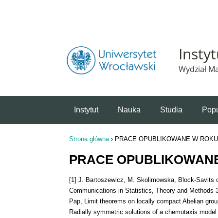
Powiadomienie o plikach cookie. Strona Instytut 
Insty
Wydział Ma
Instytut
Nauka
Studia
Popu
Strona główna
›
PRACE OPUBLIKOWANE W ROKU 
Jesteś tutaj
PRACE OPUBLIKOWANE
[1] J. Bartoszewicz, M. Skolimowska, Block-Savits ch
Communications in Statistics, Theory and Methods 3
Pap, Limit theorems on locally compact Abelian grou
Radially symmetric solutions of a chemotaxis model i