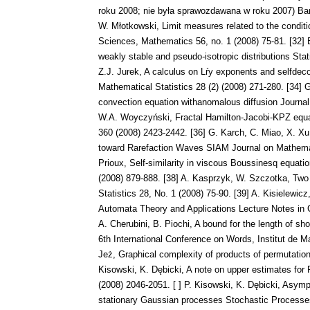
roku 2008; nie była sprawozdawana w roku 2007) Ban
W. Młotkowski, Limit measures related to the conditi
Sciences, Mathematics 56, no. 1 (2008) 75-81. [32] 
weakly stable and pseudo-isotropic distributions Stat
Z.J. Jurek, A calculus on Lŕy exponents and selfdec
Mathematical Statistics 28 (2) (2008) 271-280. [34] G
convection equation withanomalous diffusion Journal
W.A. Woyczyński, Fractal Hamilton-Jacobi-KPZ equa
360 (2008) 2423-2442. [36] G. Karch, C. Miao, X. Xu
toward Rarefaction Waves SIAM Journal on Mathemati
Prioux, Self-similarity in viscous Boussinesq equat
(2008) 879-888. [38] A. Kasprzyk, W. Szczotka, Two
Statistics 28, No. 1 (2008) 75-90. [39] A. Kisielew
Automata Theory and Applications Lecture Notes in 
A. Cherubini, B. Piochi, A bound for the length of 
6th International Conference on Words, Institut de Ma
Jeż, Graphical complexity of products of permutatio
Kisowski, K. Dębicki, A note on upper estimates for 
(2008) 2046-2051. [ ] P. Kisowski, K. Dębicki, Asymp