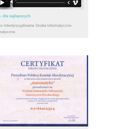
– dla najlepszych
to Interdyscyplinarne Studia Informatyczno-
matyczne.