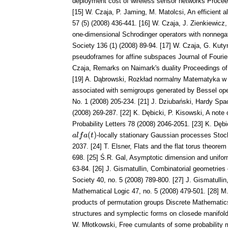
deployment cost of wireless sensor networks Proc
[15] W. Czaja, P. Jaming, M. Matolcsi, An efficient a
57 (5) (2008) 436-441. [16] W. Czaja, J. Zienkiewicz,
one-dimensional Schrodinger operators with nonnega
Society 136 (1) (2008) 89-94. [17] W. Czaja, G. Kut
pseudoframes for affine subspaces Journal of Fourier
Czaja, Remarks on Naimark's duality Proceedings of
[19] A. Dąbrowski, Rozkład normalny Matematyka w S
associated with semigroups generated by Bessel ope
No. 1 (2008) 205-234. [21] J. Dziubański, Hardy Sp
(2008) 269-287. [22] K. Dębicki, P. Kisowski, A note
Probability Letters 78 (2008) 2046-2051. [23] K. Dęb
(
)
-locally stationary Gaussian processes Stoc
a
a
l
l
f
f
a
(
a
t
)
t
2037. [24] T. Elsner, Flats and the flat torus theor
698. [25] Ś.R. Gal, Asymptotic dimension and unif
63-84. [26] J. Gismatullin, Combinatorial geometries 
Society 40, no. 5 (2008) 789-800. [27] J. Gismatulli
Mathematical Logic 47, no. 5 (2008) 479-501. [28] M.
products of permutation groups Discrete Mathematic
structures and symplectic forms on closede manifold
W. Młotkowski, Free cumulants of some probability 