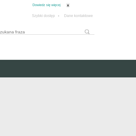
tanie z plików cookie.
Dowiedz się więcej
x
Szybki dostęp
•
Dane kontaktowe
yszukaj
Formularz wyszukiwania