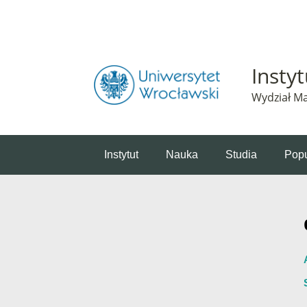
Powiadomienie o plikach cookie. Strona Instytut 
Insty
Wydział Ma
Instytut
Nauka
Studia
Popu