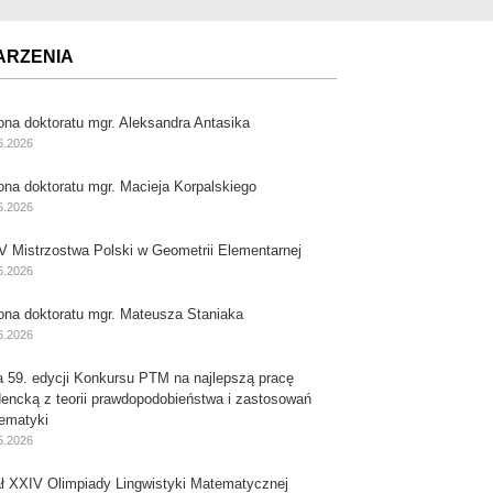
ARZENIA
ona doktoratu mgr. Aleksandra Antasika
6.2026
ona doktoratu mgr. Macieja Korpalskiego
6.2026
V Mistrzostwa Polski w Geometrii Elementarnej
6.2026
ona doktoratu mgr. Mateusza Staniaka
6.2026
a 59. edycji Konkursu PTM na najlepszą pracę
dencką z teorii prawdopodobieństwa i zastosowań
ematyki
5.2026
ał XXIV Olimpiady Lingwistyki Matematycznej