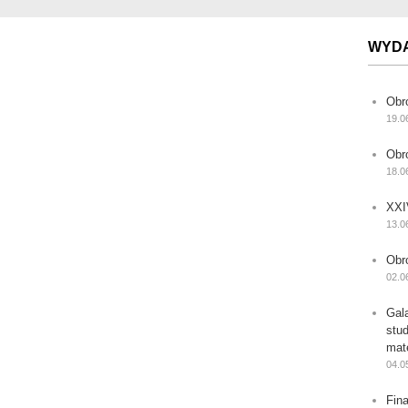
WYD
Obr
19.0
Obr
18.0
XXI
13.0
Obr
02.0
Gal
stu
mat
04.0
Fin