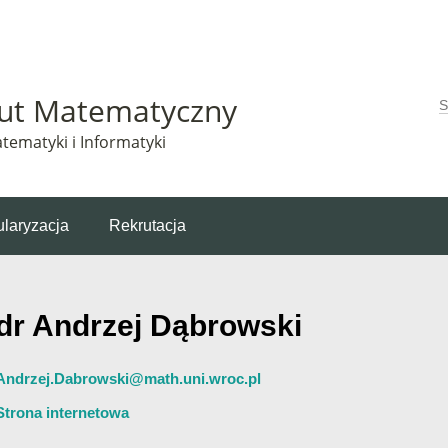
Matematyczny korzysta z plików cookie. Pozostając na tej stronie, wyrażasz zgodę na korzys
tut Matematyczny
W
tematyki i Informatyki
laryzacja
Rekrutacja
dr Andrzej Dąbrowski
Andrzej.Dabrowski@math.uni.wroc.pl
Strona internetowa