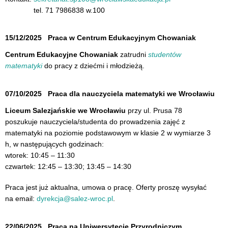
tel. 71 7986838 w.100
15/12/2025
Praca w Centrum Edukacyjnym Chowaniak
Centrum Edukacyjne Chowaniak
zatrudni
studentów
matematyki
do pracy z dziećmi i młodzieżą.
07/10/2025
Praca dla nauczyciela matematyki we Wrocławiu
Liceum Salezjańskie we Wrocławiu
przy ul. Prusa 78
poszukuje nauczyciela/studenta do prowadzenia zajęć z
matematyki na poziomie podstawowym w klasie 2 w wymiarze 3
h, w następujących godzinach:
wtorek: 10:45 – 11:30
czwartek: 12:45 – 13:30; 13:45 – 14:30
Praca jest już aktualna, umowa o pracę. Oferty proszę wysyłać
na email:
dyrekcja@salez-wroc.pl
.
22/06/2025
Praca na Uniwersytecie Przyrodniczym