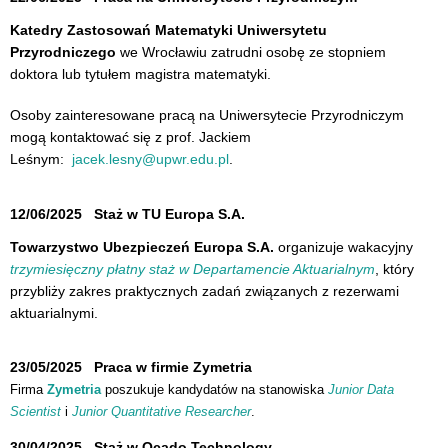
Katedry Zastosowań Matematyki Uniwersytetu
Przyrodniczego
we Wrocławiu
zatrudni osobę ze stopniem
doktora lub tytułem magistra matematyki.
Osoby zainteresowane pracą na Uniwersytecie Przyrodniczym
mogą kontaktować się z prof. Jackiem
Leśnym:
jacek.lesny@upwr.edu.pl
.
12/06/2025
Staż w TU Europa S.A.
Towarzystwo Ubezpieczeń Europa S.A.
organizuje wakacyjny
trzymiesięczny płatny staż w Departamencie Aktuarialnym
, który
przybliży zakres praktycznych zadań związanych z rezerwami
aktuarialnymi.
23/05/2025
Praca w firmie Zymetria
Firma
Zymetria
poszukuje kandydatów na stanowiska
Junior Data
Scientist
i
Junior Quantitative Researcher
.
30/04/2025
Staż w Ocado Technology