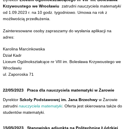
Krzywoustego we Wrocławiu
zatrudni
nauczyciela matematyki
od 1.09.2023 r. na 10 godz. tygodniowo. Umowa na rok z
możliwością przedłużenia.
Zainteresowane osoby zapraszamy do wysłania aplikacji na
adres:
Karolina Marcinkowska
Dział Kadr
Liceum Ogólnokształcące nr VIII im. Bolesława Krzywoustego we
Wrocławiu
ul. Zaporoska 71
22/05/2023
Praca dla nauczyciela matematyki w Żarowie
Dyrektor
Szkoły Podstawowej im. Jana Brzechwy
w Żarowie
zatrudni
nauczyciela matematyki
. Oferta jest skierowana także do
studentów matematyki.
15/05/2023
Stanowisko adiunkta na Politechnice Łódzkiej