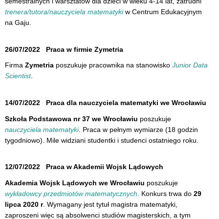
semestralnych i warsztatów dla dzieci w wieku 4-14 lat, zatrudni
trenera/tutora/nauczyciela matematyki
w Centrum Edukacyjnym
na Gaju.
26/07/2022
Praca w firmie Zymetria
Firma
Zymetria
poszukuje pracownika na stanowisko
Junior Data
Scientist
.
14/07/2022
Praca dla nauczyciela matematyki we Wrocławiu
Szkoła Podstawowa nr 37 we Wrocławiu
poszukuje
nauczyciela matematyki
. Praca w pełnym wymiarze (18 godzin
tygodniowo). Mile widziani studentki i studenci ostatniego roku.
12/07/2022
Praca w Akademii Wojsk Lądowych
Akademia Wojsk Lądowych we Wrocławiu
poszukuje
wykładowcy przedmiotów matematycznych
. Konkurs trwa do
29
lipca 2020 r
. Wymagany jest tytuł magistra matematyki,
zaproszeni więc są absolwenci studiów magisterskich, a tym