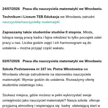
24/07/2026
Praca dla nauczyciela matematyki we Wrocławiu
Technikum i Liceum TEB Edukacja
we Wrocławiu zatrudni
nauczyciela/nauczycielkę matematyki
.
Zapraszamy także studentów studiów II stopnia
. Młoda,
lubiąca swoją pracę kadra i fajna młodzież to tylko początek zalet
pracy u nas. Liczba godzin zajęć i ich harmonogram są do
ustalenia – można przyjąć część wakatu.
02/07/2026
Praca dla nauczyciela matematyki we Wrocławiu
Szkoła Podstawowa nr 107 im. Piotra Włostowica
we
Wrocławiu oferuje zatrudnienie na stanowisku
nauczyciela
matematyki
. Wymiar godzin do ustalenia. Rozważymy ofertę
studentów ostatniego roku.
Szukasz miejsca, gdzie możesz w pełni wykorzystać swoje
umiejętności jako nauczyciel matematyki? Nasza szkoła oferuje
przyjazną atmosferę i wspierająca się kadrę ułatwiającą start w