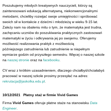
Poszukujemy młodych kreatywnych nauczycieli, którzy są
zainteresowani edukacją alternatywną, niekonwencjonalnymi
metodami, chcieliby rozwijać swoje umiejętności i spróbować
swoich sił w kontakcie z dziećmi i młodzieżą w wieku 9-15 lat.
Zależy nam na obaleniu mitu o tym, że matematyka jest trudna,
zachęcaniu uczniów do poszukiwania praktycznych zastosowań
matematyki w życiu i odkrywania jej po swojemu. Oferujemy
możliwość realizowania praktyk z możliwością
późniejszego zatrudnienia lub zatrudnienie w niepełnym
wymiarze godzin od przyszłego semestru. Więcej o naszej szkole
na
naszej stronie
oraz na
facebooku
.
CV wraz z krótkim uzasadnieniem, dlaczego chciałbyś/chciałabyś
pracować w naszej szkole prosimy przesyłać na adres:
rekrutacja@jaskolka.edu.pl
.
10/12/2021
Płatny staż w firmie Vivid Games
Firma
Vivid Games
oferuje płatne staże na stanowisku
Data
Engineer
.