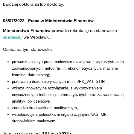
bardziej doktoranci lub doktorzy.
08/07/2022
Praca w Ministerstwie Finansów
Ministerstwo Finansów
prowadzi rekrutację na stanowisko
specjalisty
we Wrocławiu.
Osoba na tym stanowisku:
prowadzi analizy i prace badawczo-rozwojowe z wykorzystaniem
zaawansowanych metod (m.in. ekonometrycznych, machine
learning, data mining);
przetwarza duże zbiory danych m.in. JPK_VAT, STIR;
wdraża innowacyjne rozwiązania, z wykorzystaniem
nowoczesnych technologii informatycznych oraz zaawansowanej
analityki obliczeniowej;
zarządza środowiskiem analitycznym;
współpracuje z jednostkami organizacyjnymi KAS, MF,
środowiskiem naukowym.
Termin spływu ofert:
18 lipca 2022 r.