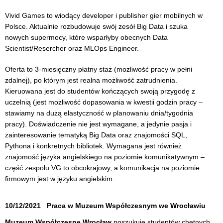
Vivid Games to wiodący developer i publisher gier mobilnych w
Polsce. Aktualnie rozbudowuje swój zesół Big Data i szuka
nowych supermocy, które wsparłyby obecnych Data
Scientist/Resercher oraz MLOps Engineer.
Oferta to 3-miesięczny płatny staż (mozliwość pracy w pełni
zdalnej), po którym jest realna możliwość zatrudnienia.
Kieruowana jest do studentów kończących swoją przygodę z
uczelnią (jest możliwość dopasowania w kwestii godzin pracy –
stawiamy na dużą elastyczność w planowaniu dnia/tygodnia
pracy). Doświadczenie nie jest wymagane, a jedynie pasja i
zainteresowanie tematyką Big Data oraz znajomości SQL,
Pythona i konkretnych bibliotek. Wymagana jest również
znajomość języka angielskiego na poziomie komunikatywnym –
część zespołu VG to obcokrajowy, a komunikacja na poziomie
firmowym jest w języku angielskim.
10/12/2021
Praca w Muzeum Współczesnym we Wrocławiu
Muzeum Współczesne Wrocław
poszukuje studentów chętnych