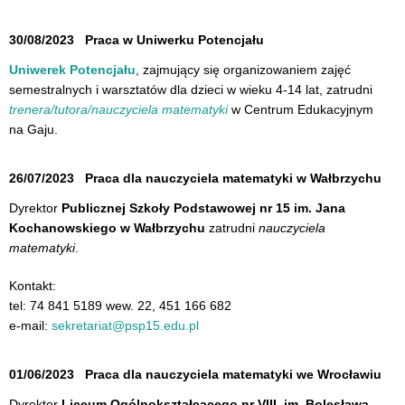
30/08/2023
Praca w Uniwerku Potencjału
Uniwerek Potencjału
, zajmujący się organizowaniem zajęć
semestralnych i warsztatów dla dzieci w wieku 4-14 lat, zatrudni
trenera/tutora/nauczyciela matematyki
w Centrum Edukacyjnym
na Gaju.
26/07/2023
Praca dla nauczyciela matematyki w Wałbrzychu
Dyrektor
Publicznej Szkoły Podstawowej nr 15 im. Jana
Kochanowskiego w Wałbrzychu
zatrudni
nauczyciela
matematyki
.
Kontakt:
tel: 74 841 5189 wew. 22, 451 166 682
e-mail:
sekretariat@psp15.edu.pl
01/06/2023
Praca dla nauczyciela matematyki we Wrocławiu
Dyrektor
Liceum Ogólnokształcącego nr VIII im. Bolesława