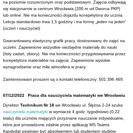
na poziomie rozszerzonym oraz podstawowym. Zajęcia odbywają
się stacjonarnie w centrum Wrocławia (200 m od Dworca PKP)
lub online. Nie ma konieczności dojazdu korepetytora do ucznia.
Lekcja standardowo trwa 1,5 godziny i ma formę „jeden na jeden”
(uczeń i nauczyciel).
Gwarantowany elastyczny grafik pracy, dostosowany do zajęć na
uczelni. Zapewnione wszystkie niezbędne materiały do nauki
(listy zadań, zbiory). Nie ma konieczności przygotowywania przez
korepetytora materiałów na zajęcia. Zapewnione wysokie
wynagrodzenie oraz miła atmosfera w pracy.
Zainteresowani proszeni są o kontakt telefoniczny: 501 396 469.
07/12/2022
Praca dla nauczyciela matematyki we Wrocławiu
Dyrektor
Technikum Nr 18
we Wrocławiu ul. Ślężna 2-24 szuka
nauczyciela matematyki
w wymiarze 4 godz. tygodniowo (0,22
etatu) dla uczniów mających przyznane nauczanie indywidualne,
które jest prowadzone zdalnie przez aplikację MS Teams.
Kandydat powinien być absolwentem lub studentem studiów