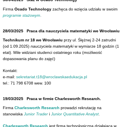
Firma
Ocado Technology
zachęca do wzięcia udziału w swoim
programie stażowym
.
28/03/2025
Praca dla nauczyciela matematyki we Wrocławiu
Technikum nr 18 we Wrocławiu
przy ul. Ślężnej 2-24 zatrudni
(od 1.09.2025)
nauczyciela matematyki
w wymiarze 18 godzin (1
etat). Mile widziani studenci ostatniego roku (możliwość
dopasowania planu do zajęć)
Kontakt:
e-mail:
sekretariat.t18@wroclawskaedukacja.pl
tel.: 71 798 6708 wew. 100
19/03/2025
Praca w firmie Charlesworth Research.
Firma
Charlesworth Research
prowadzi rekrutację na
stanowiska
Junior Trader
i
Junior Quantitative Analyst
.
Charlesworth Research
jest firmą technologiczną działająca w