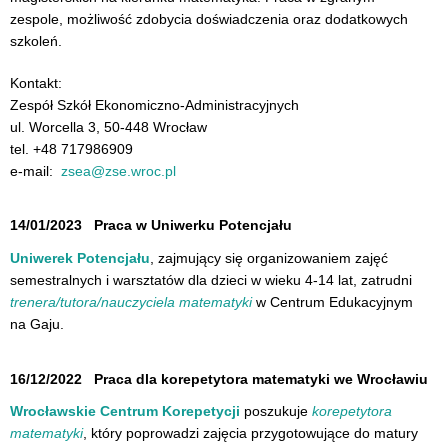
zespole, możliwość zdobycia doświadczenia oraz dodatkowych
szkoleń.
Kontakt:
Zespół Szkół Ekonomiczno-Administracyjnych​
ul. Worcella 3, 50-448 Wrocław
tel. +48 717986909
e-mail:
zsea@zse.wroc.pl
14/01/2023
Praca w Uniwerku Potencjału
Uniwerek Potencjału
, zajmujący się organizowaniem zajęć
semestralnych i warsztatów dla dzieci w wieku 4-14 lat, zatrudni
trenera/tutora/nauczyciela matematyki
w Centrum Edukacyjnym
na Gaju.
16/12/2022
Praca dla korepetytora matematyki we Wrocławiu
Wrocławskie Centrum Korepetycji
poszukuje
korepetytora
matematyki
, który poprowadzi zajęcia przygotowujące do matury