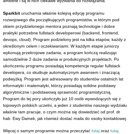
ambitne i są w nich ciekawe wyzwania do rozwiązania.
Sparkbit
uruchamia właśnie kolejną edycję programu
rozwojowego dla początkujących programistów, w którym pod
okiem przydzielonego mentora poznają technologie i dobre
praktyki potrzebne fullstack developerowi (backend, frontend,
devops, cloud). Program podzielony jest na kilka etapów, każdy z
określonym celem i oczekiwaniami. W każdym etapie juniorzy
wykonują przekrojowe zadania, a program kończą realizując
samodzielnie 2 duże zadania w produkcyjnych projektach. Po
ukończeniu programu posiadają kompetencje regular fullstack
developera, co skutkuje automatycznym awansem i znaczącą
podwyżką. Program jest adresowany do studentów ostatnich lat
informatyki i matematyki, którzy posiadają solidne podstawy
algorytmiczne i podstawową sprawność programistyczną.
Program do tej pory ukończyło już 10 osób wywodzących się z
topowych polskich uczelni, a jeden z studentów naszego wydziału
właśnie tam pracuje, o czym można się dowiedzieć od prof. dr
hab. Ewy Damek, jak również dostać maila do osoby kontaktowej.
Więcej o samym programie można przeczytać
tutaj
oraz
tutaj
.