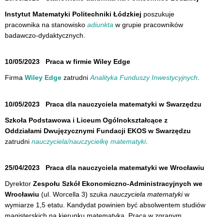
Instytut Matematyki Politechniki Łódzkiej
poszukuje
pracownika na stanowisko
adiunkta
w grupie pracowników
badawczo-dydaktycznych.
10/05/2023
Praca w firmie Wiley Edge
Firma
Wiley Edge
zatrudni
Analityka Funduszy Inwestycyjnych
.
10/05/2023
Praca dla nauczyciela matematyki w Swarzędzu
Szkoła Podstawowa i Liceum Ogólnokształcące z
Oddziałami Dwujęzycznymi Fundacji EKOS w Swarzędzu
zatrudni
nauczyciela/nauczycielkę matematyki
.
25/04/2023
Praca dla nauczyciela matematyki we Wrocławiu
Dyrektor
Zespołu Szkół Ekonomiczno-Administracyjnych we
Wrocławiu
(ul. Worcella 3) szuka
nauczyciela matematyki
w
wymiarze 1,5 etatu. Kandydat powinien być absolwentem studiów
magisterskich na kierunku matematyka. Praca w zgranym