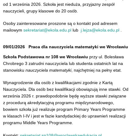
od 1 września 2026. Szkoła jest nieduża, przyjazny zespół
nauczycieli, grupy klasowe do 20 osób.
Osoby zainteresowane proszone są o kontakt pod adresem
mailowym
sekretariat@ekola.edu.pl
lub
j.lejza@ekola.edu.pl
.
09/01/2026
Praca dla nauczyciela matematyki we Wrocławiu
Szkoła Podstawowa nr 108 we Wrocławiu
przy ul. Bolesława
Chrobrego 3 zatrudni nauczyciela lub studenta ostatnich lat na
stanowisku
nauczyciela matematyki
, najchętniej na pełny etat.
Wynagrodzenie dla osób z kwalifikacjami zgodnie z Kartą
Nauczyciela. Dla osób bez kwalifikacji obowiązują inne stawki. Od
września 2026 r. prawdopodobnie będę wyższe stawki związane
z procedurą akredytacyjną programu międzynarodowego,
bowiem szkoła już realizuje program Primary Years Programme
w klasach I-IV i jest w fazie kandydackiej do uprawnień realizacji
programu Middle Years Programme.
Kontakt:
sekretariat.sp108@
wroclawskaedukacja.pl