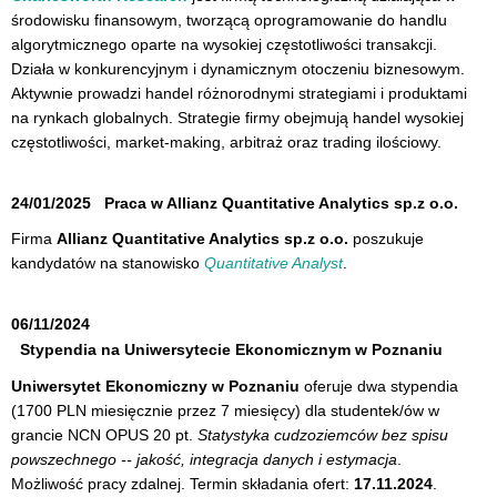
środowisku finansowym, tworzącą oprogramowanie do handlu
algorytmicznego oparte na wysokiej częstotliwości transakcji.
Działa w konkurencyjnym i dynamicznym otoczeniu biznesowym.
Aktywnie prowadzi handel różnorodnymi strategiami i produktami
na rynkach globalnych. Strategie firmy obejmują handel wysokiej
częstotliwości, market-making, arbitraż oraz trading ilościowy.
24/01/2025
Praca w Allianz Quantitative Analytics sp.z o.o.
Firma
Allianz Quantitative Analytics sp.z o.o.
poszukuje
kandydatów na stanowisko
Quantitative Analyst
.
06/11/2024
Stypendia na Uniwersytecie Ekonomicznym w Poznaniu
Uniwersytet Ekonomiczny w Poznaniu
oferuje dwa stypendia
(1700 PLN miesięcznie przez 7 miesięcy) dla studentek/ów w
grancie NCN OPUS 20 pt.
Statystyka cudzoziemców bez spisu
powszechnego -- jakość, integracja danych i estymacja
.
Możliwość pracy zdalnej. Termin składania ofert:
17.11.2024
.