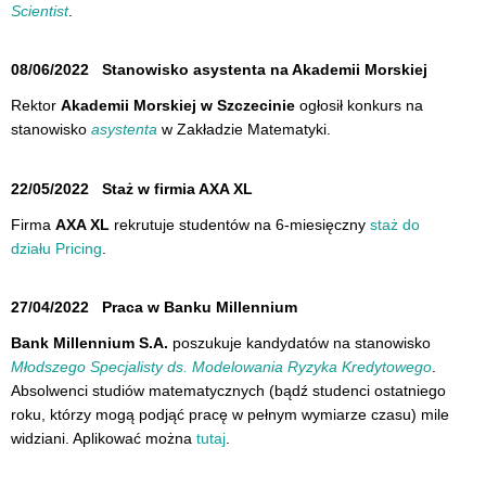
Scientist
.
08/06/2022
Stanowisko asystenta na Akademii Morskiej
Rektor
Akademii Morskiej w Szczecinie
ogłosił konkurs na
stanowisko
asystenta
w Zakładzie Matematyki.
22/05/2022
Staż w firmia AXA XL
Firma
AXA XL
rekrutuje studentów na 6-miesięczny
staż do
działu Pricing
.
27/04/2022
Praca w Banku Millennium
Bank Millennium S.A.
poszukuje kandydatów na stanowisko
Młodszego Specjalisty ds. Modelowania Ryzyka Kredytowego
.
Absolwenci studiów matematycznych (bądź studenci ostatniego
roku, którzy mogą podjąć pracę w pełnym wymiarze czasu) mile
widziani. Aplikować można
tutaj
.