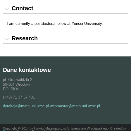
Jesteś tutaj
Contact
I am currently a postdoctoral fellow at Yonsei Univerisity.
Research
Dane kontaktowe
pl. Grunwaldzki 2
50-384 Wrocław
POLSKA
(+48) 71 37 57 401
dyrekcja@math.uni.wroc.pl webmaster@math.uni.wroc.pl
Copyright @ 2014 by Instytut Matematyczny Uniwersytetu Wrocławskiego. Created by