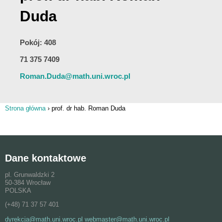
Duda
Pokój: 408
71 375 7409
Roman.Duda@math.uni.wroc.pl
Strona główna
›
prof. dr hab. Roman Duda
Jesteś tutaj
Dane kontaktowe
pl. Grunwaldzki 2
50-384 Wrocław
POLSKA
(+48) 71 37 57 401
dyrekcja@math.uni.wroc.pl webmaster@math.uni.wroc.pl