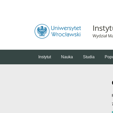
Powiadomienie o plikach cookie. Strona Instytut 
Insty
Wydział Ma
Instytut
Nauka
Studia
Popu