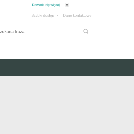
tanie z plików cookie.
Dowiedz się więcej
x
Szybki dostęp
•
Dane kontaktowe
yszukaj
Formularz wyszukiwania