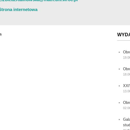
Strona internetowa
a
WYD
Obr
19.0
Obr
18.0
XXI
13.0
Obr
02.0
Gal
stu