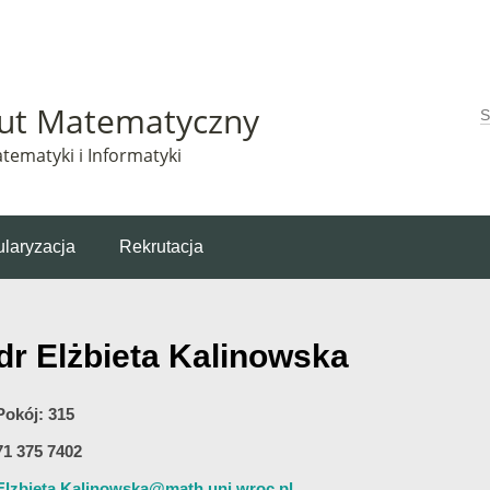
Matematyczny korzysta z plików cookie. Pozostając na tej stronie, wyrażasz zgodę na korzys
tut Matematyczny
W
tematyki i Informatyki
laryzacja
Rekrutacja
dr Elżbieta Kalinowska
Pokój: 315
71 375 7402
Elzbieta.Kalinowska@math.uni.wroc.pl