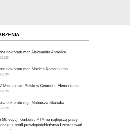
ARZENIA
ona doktoratu mgr. Aleksandra Antasika
6.2026
ona doktoratu mgr. Macieja Korpalskiego
6.2026
V Mistrzostwa Polski w Geometrii Elementarnej
6.2026
ona doktoratu mgr. Mateusza Staniaka
6.2026
a 59. edycji Konkursu PTM na najlepszą pracę
dencką z teorii prawdopodobieństwa i zastosowań