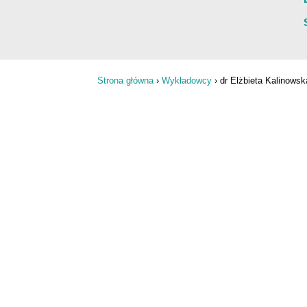
Strona główna
›
Wykładowcy
›
dr Elżbieta Kalinowsk
Jesteś tutaj