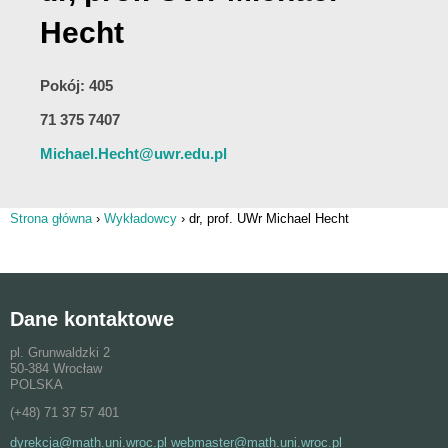
Hecht
Pokój: 405
71 375 7407
Michael.Hecht@uwr.edu.pl
Strona główna
›
Wykładowcy
›
dr, prof. UWr Michael Hecht
Jesteś tutaj
Dane kontaktowe
pl. Grunwaldzki 2
50-384 Wrocław
POLSKA
(+48) 71 37 57 401
dyrekcja@math.uni.wroc.pl webmaster@math.uni.wroc.pl