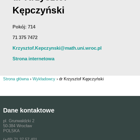
Kępczyński
Pokój: 714
71 375 7472
Krzysztof.Kepczynski@math.uni.wroc.pl
Strona internetowa
Strona główna
›
Wykładowcy
›
dr Krzysztof Kępczyński
Jesteś tutaj
Dane kontaktowe
pl. Grunwaldzki 2
50-384 Wrocław
POLSKA
(+48) 71 37 57 401