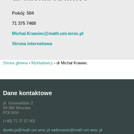
Pokój: 504
71 375 7468
Michal.Krawiec@math.uni.wroc.pl
Strona internetowa
Strona główna
›
Wykładowcy
›
dr Michał Krawiec
Jesteś tutaj
Dane kontaktowe
pl. Grunwaldzki 2
50-384 Wrocław
POLSKA
(+48) 71 37 57 401
dyrekcja@math.uni.wroc.pl webmaster@math.uni.wroc.pl