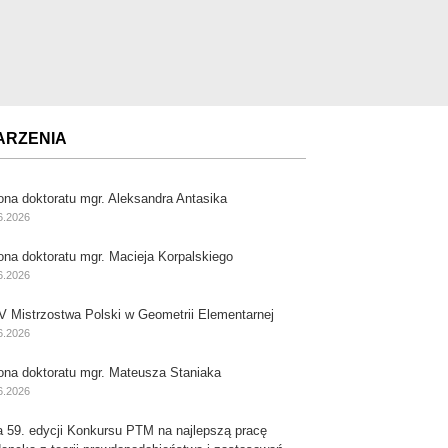
ARZENIA
ona doktoratu mgr. Aleksandra Antasika
6.2026
ona doktoratu mgr. Macieja Korpalskiego
6.2026
V Mistrzostwa Polski w Geometrii Elementarnej
6.2026
ona doktoratu mgr. Mateusza Staniaka
6.2026
a 59. edycji Konkursu PTM na najlepszą pracę