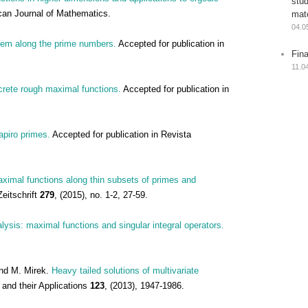
stu
can Journal of Mathematics.
mat
04.0
orem along the prime numbers.
Accepted for publication in
Fin
11.0
screte rough maximal functions.
Accepted for publication in
apiro primes.
Accepted for publication in Revista
aximal functions along thin subsets of primes and
eitschrift
279
, (2015), no. 1-2, 27-59.
ysis: maximal functions and singular integral operators.
nd M. Mirek.
Heavy tailed solutions of multivariate
and their Applications
123
, (2013), 1947-1986.