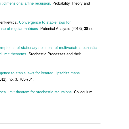
ltidimensional affine recursion.
Probability Theory and
ienkiewicz.
Convergence to stable laws for
ase of regular matrices.
Potential Analysis (2013),
38
no.
mptotics of stationary solutions of multivariate stochastic
d limit theorems.
Stochastic Processes and their
nce to stable laws for iterated Lipschitz maps.
2011), no. 3, 705-734.
cal limit theorem for stochastic recursions.
Colloquium