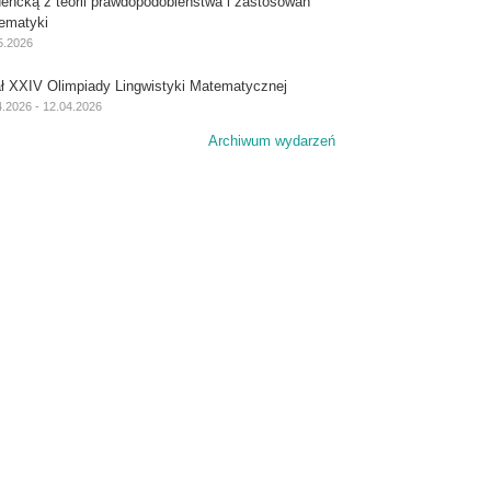
dencką z teorii prawdopodobieństwa i zastosowań
ematyki
5.2026
ał XXIV Olimpiady Lingwistyki Matematycznej
4.2026 - 12.04.2026
Archiwum wydarzeń