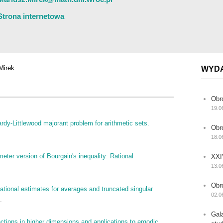
Strona internetowa
 Mirek
WYD
Obr
19.0
rdy-Littlewood majorant problem for arithmetic sets.
Obr
18.0
eter version of Bourgain's inequality: Rational
XXI
13.0
Obr
iational estimates for averages and truncated singular
02.0
.
Gal
ctions in higher dimensions and applications to ergodic