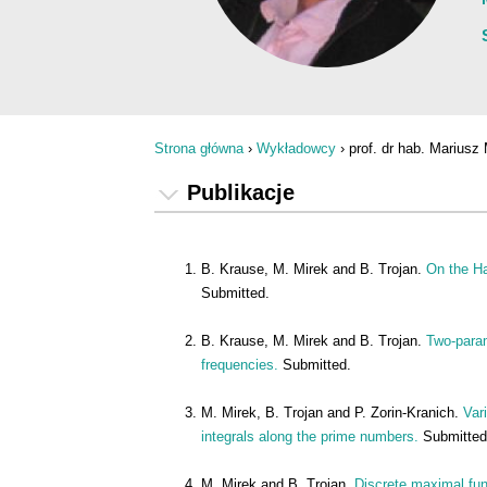
Strona główna
›
Wykładowcy
›
prof. dr hab. Mariusz
Jesteś tutaj
Publikacje
B. Krause, M. Mirek and B. Trojan.
On the Ha
Submitted.
B. Krause, M. Mirek and B. Trojan.
Two-param
frequencies.
Submitted.
M. Mirek, B. Trojan and P. Zorin-Kranich.
Var
integrals along the prime numbers.
Submitted
M. Mirek and B. Trojan.
Discrete maximal fun