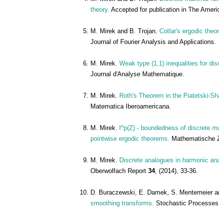
theory.
Accepted for publication in The Ameri
M. Mirek and B. Trojan.
Cotlar's ergodic the
Journal of Fourier Analysis and Applications.
M. Mirek.
Weak type (1,1) inequalities for di
Journal d'Analyse Mathematique.
M. Mirek.
Roth's Theorem in the Piatetski-Sh
Matematica Iberoamericana.
M. Mirek.
l^p(Z) - boundedness of discrete m
pointwise ergodic theorems.
Mathematische Z
M. Mirek.
Discrete analogues in harmonic anal
Oberwolfach Report
34
, (2014), 33-36.
D. Buraczewski, E. Damek, S. Mentemeier a
smoothing transforms.
Stochastic Processes 