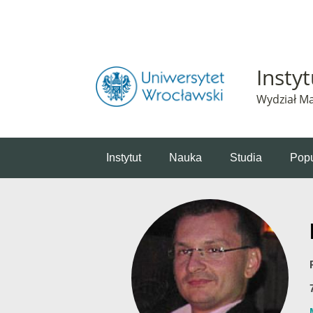
Powiadomienie o plikach cookie. Strona Instytut 
Insty
Wydział Ma
Instytut
Nauka
Studia
Popu