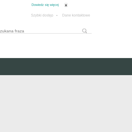
tanie z plików cookie.
Dowiedz się więcej
x
Szybki dostęp
•
Dane kontaktowe
yszukaj
Formularz wyszukiwania