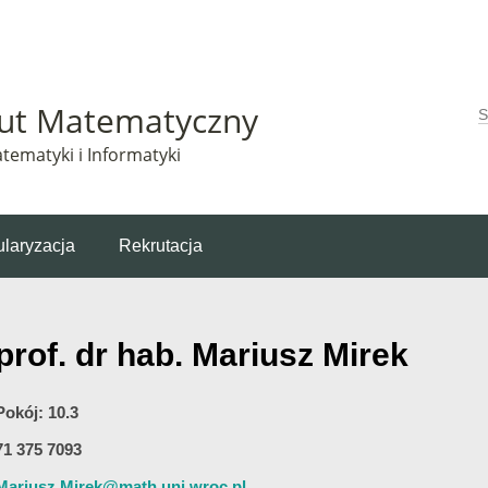
Matematyczny korzysta z plików cookie. Pozostając na tej stronie, wyrażasz zgodę na korzys
tut Matematyczny
W
tematyki i Informatyki
laryzacja
Rekrutacja
prof. dr hab. Mariusz Mirek
Pokój: 10.3
71 375 7093
Mariusz.Mirek@math.uni.wroc.pl