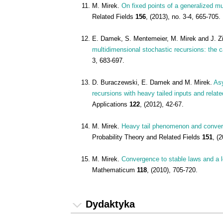
M. Mirek.
On fixed points of a generalized mu
Related Fields
156
, (2013), no. 3-4, 665-705.
E. Damek, S. Mentemeier, M. Mirek and J. Z
multidimensional stochastic recursions: the c
3, 683-697.
D. Buraczewski, E. Damek and M. Mirek.
Asy
recursions with heavy tailed inputs and relate
Applications
122
, (2012), 42-67.
M. Mirek.
Heavy tail phenomenon and converge
Probability Theory and Related Fields
151
, (
M. Mirek.
Convergence to stable laws and a lo
Mathematicum
118
, (2010), 705-720.
Dydaktyka