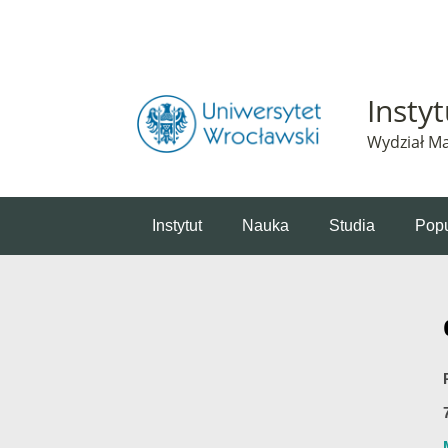
Powiadomienie o plikach cookie. Strona Instytut 
Insty
Wydział Ma
Instytut
Nauka
Studia
Popu