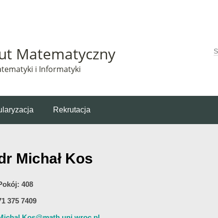
Matematyczny korzysta z plików cookie. Pozostając na tej stronie, wyrażasz zgodę na korzys
tut Matematyczny
W
tematyki i Informatyki
laryzacja
Rekrutacja
dr Michał Kos
Pokój: 408
71 375 7409
Michal.Kos@math.uni.wroc.pl