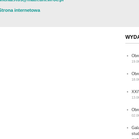
Strona internetowa
WYD
Obr
19.0
Obr
18.0
XXI
13.0
Obr
02.0
Gal
stu