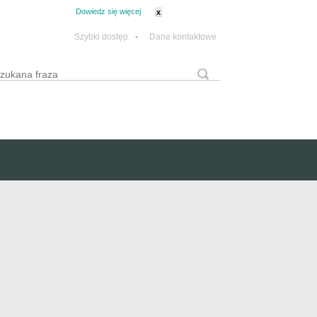
tanie z plików cookie.
Dowiedz się więcej
x
Szybki dostęp
•
Dane kontaktowe
yszukaj
Formularz wyszukiwania