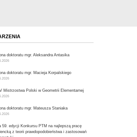
ARZENIA
ona doktoratu mgr. Aleksandra Antasika
6.2026
ona doktoratu mgr. Macieja Korpalskiego
6.2026
V Mistrzostwa Polski w Geometrii Elementarnej
6.2026
ona doktoratu mgr. Mateusza Staniaka
6.2026
a 59. edycji Konkursu PTM na najlepszą pracę
dencką z teorii prawdopodobieństwa i zastosowań