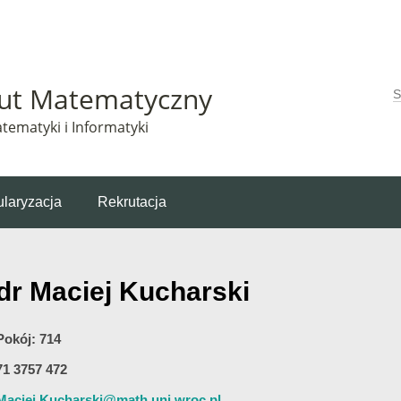
Matematyczny korzysta z plików cookie. Pozostając na tej stronie, wyrażasz zgodę na korzys
tut Matematyczny
W
tematyki i Informatyki
laryzacja
Rekrutacja
dr Maciej Kucharski
Pokój: 714
71 3757 472
Maciej.Kucharski@math.uni.wroc.pl