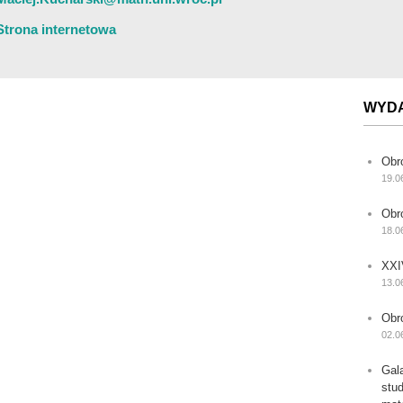
Strona internetowa
WYD
Obr
19.0
Obr
18.0
XXI
13.0
Obr
02.0
Gal
stu