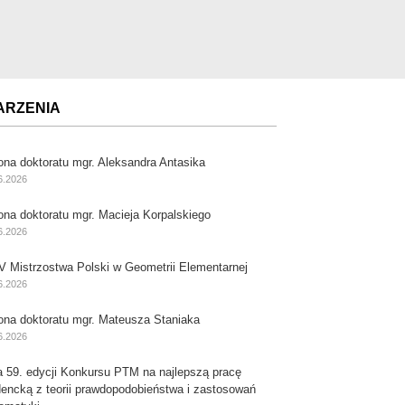
ARZENIA
ona doktoratu mgr. Aleksandra Antasika
6.2026
ona doktoratu mgr. Macieja Korpalskiego
6.2026
V Mistrzostwa Polski w Geometrii Elementarnej
6.2026
ona doktoratu mgr. Mateusza Staniaka
6.2026
a 59. edycji Konkursu PTM na najlepszą pracę
dencką z teorii prawdopodobieństwa i zastosowań