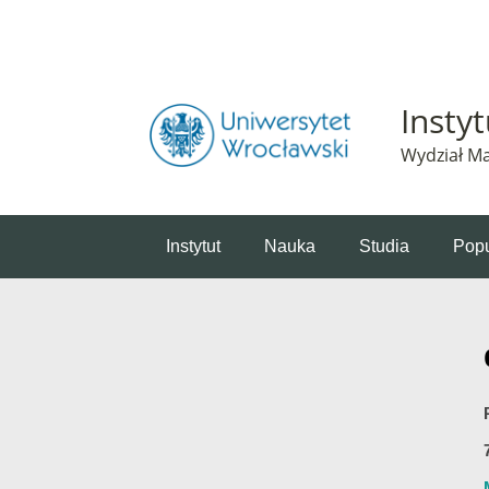
Powiadomienie o plikach cookie. Strona Instytut 
Insty
Wydział Ma
Instytut
Nauka
Studia
Popu