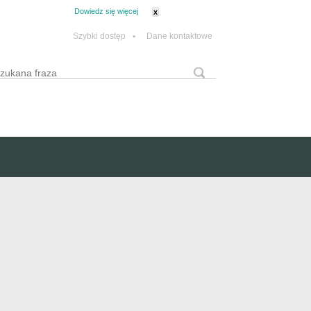
tanie z plików cookie.
Dowiedz się więcej
x
Szybki dostęp
•
Dane kontaktowe
yszukaj
Formularz wyszukiwania