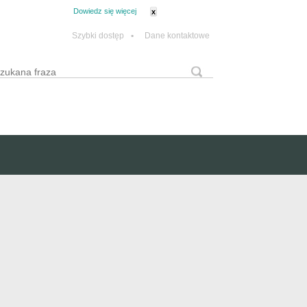
tanie z plików cookie.
Dowiedz się więcej
x
Szybki dostęp
•
Dane kontaktowe
yszukaj
Formularz wyszukiwania