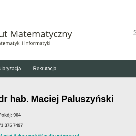
Matematyczny korzysta z plików cookie. Pozostając na tej stronie, wyrażasz zgodę na korzys
tut Matematyczny
W
tematyki i Informatyki
laryzacja
Rekrutacja
dr hab. Maciej Paluszyński
Pokój: 904
71 375 7497
Maciej.Paluszynski@math.uni.wroc.pl