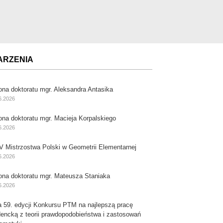
ARZENIA
ona doktoratu mgr. Aleksandra Antasika
6.2026
ona doktoratu mgr. Macieja Korpalskiego
6.2026
V Mistrzostwa Polski w Geometrii Elementarnej
6.2026
ona doktoratu mgr. Mateusza Staniaka
6.2026
a 59. edycji Konkursu PTM na najlepszą pracę
dencką z teorii prawdopodobieństwa i zastosowań