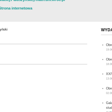
Strona internetowa
yński
WYD
Obr
19.0
Obr
18.0
XXI
13.0
Obr
02.0
Gal
stu