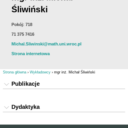
Śliwiński
Pokój: 718
71 375 7416
Michal.Sliwinski@math.uni.wroc.pl
Strona internetowa
Strona główna
›
Wykładowcy
›
mgr inż. Michał Śliwiński
Jesteś tutaj
Publikacje
Dydaktyka