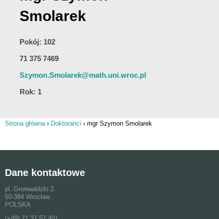
Smolarek
Pokój: 102
71 375 7469
Szymon.Smolarek@math.uni.wroc.pl
Rok: 1
Strona główna
›
Doktoranci
›
mgr Szymon Smolarek
Jesteś tutaj
Dane kontaktowe
pl. Grunwaldzki 2
50-384 Wrocław
POLSKA
(+48) 71 37 57 401