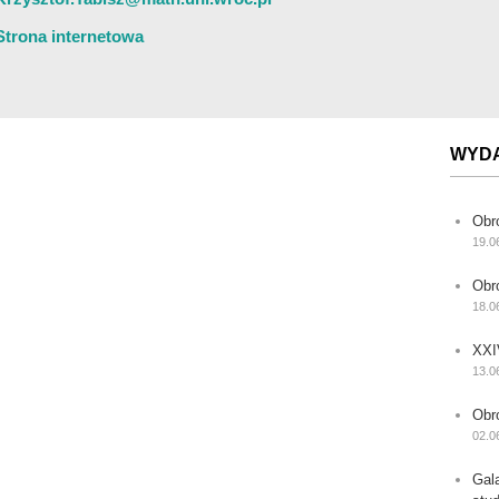
Strona internetowa
WYD
Obr
19.0
Obr
18.0
XXI
13.0
Obr
02.0
Gal