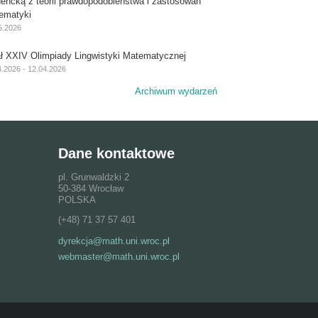
dencką z teorii prawdopodobieństwa i zastosowań
ematyki
5.2026
ał XXIV Olimpiady Lingwistyki Matematycznej
4.2026 - 12.04.2026
Archiwum wydarzeń
Dane kontaktowe
pl. Grunwaldzki 2
50-384 Wrocław
POLSKA
(+48) 71 37 57 401
dyrekcja@math.uni.wroc.pl
webmaster@math.uni.wroc.pl