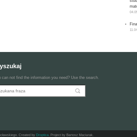
stu
mat
04.0
Fin
11.0
yszukaj
 can not find the information you need? Use the search.
szukaj
ormularz wyszukiwania
ocławskiego. Created by
Droptica
. Project by Bartosz Maciurak.