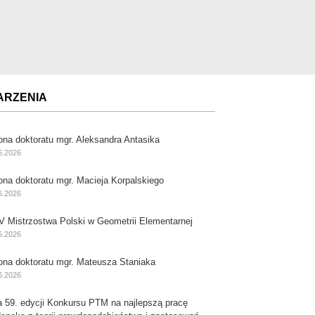
ARZENIA
ona doktoratu mgr. Aleksandra Antasika
6.2026
ona doktoratu mgr. Macieja Korpalskiego
6.2026
V Mistrzostwa Polski w Geometrii Elementarnej
6.2026
ona doktoratu mgr. Mateusza Staniaka
6.2026
a 59. edycji Konkursu PTM na najlepszą pracę