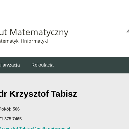
Matematyczny korzysta z plików cookie. Pozostając na tej stronie, wyrażasz zgodę na korzys
tut Matematyczny
W
tematyki i Informatyki
laryzacja
Rekrutacja
dr Krzysztof Tabisz
Pokój: 506
71 375 7465
Krzysztof.Tabisz@math.uni.wroc.pl