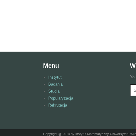
Menu
W
You
Instytut
Badania
Wy
F
Studia
Popularyzacja
Rekrutacja
Copyright @ 2014 by Instytut Matematyczny Uniwersytetu Wr