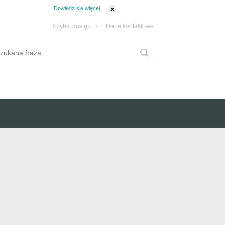
tanie z plików cookie.
Dowiedz się więcej
x
Szybki dostęp
•
Dane kontaktowe
yszukaj
Formularz wyszukiwania