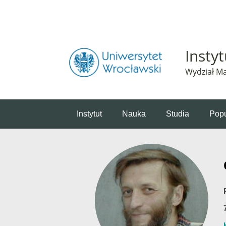
Powiadomienie o plikach cookie. Strona Instytut 
Insty
Wydział Ma
Instytut
Nauka
Studia
Popu