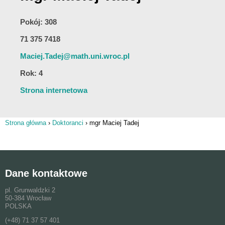
Pokój: 308
71 375 7418
Maciej.Tadej@math.uni.wroc.pl
Rok: 4
Strona internetowa
Strona główna
›
Doktoranci
›
mgr Maciej Tadej
Jesteś tutaj
Dane kontaktowe
pl. Grunwaldzki 2
50-384 Wrocław
POLSKA
(+48) 71 37 57 401