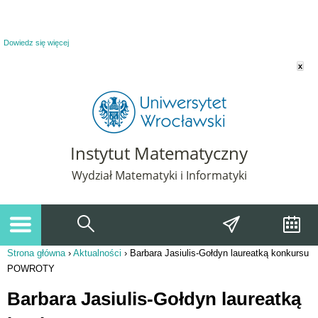
Powiadomienie o plikach cookie. Strona Instytut Matematyczny korzysta z plików
cookie. Pozostając na tej stronie, wyrażasz zgodę na korzystanie z plików cookie.
Dowiedz się więcej
x
Instytut Matematyczny
Wydział Matematyki i Informatyki
Strona główna
›
Aktualności
›
Barbara Jasiulis-Gołdyn laureatką konkursu
Jesteś tutaj
POWROTY
Barbara Jasiulis-Gołdyn laureatką