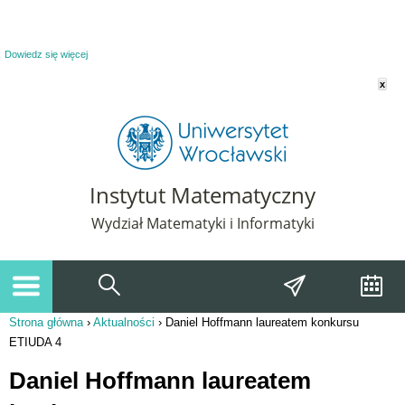
Powiadomienie o plikach cookie. Strona Instytut Matematyczny korzysta z plików
cookie. Pozostając na tej stronie, wyrażasz zgodę na korzystanie z plików cookie.
Dowiedz się więcej
x
Instytut Matematyczny
Wydział Matematyki i Informatyki
Strona główna
›
Aktualności
›
Daniel Hoffmann laureatem konkursu
Jesteś tutaj
ETIUDA 4
Daniel Hoffmann laureatem