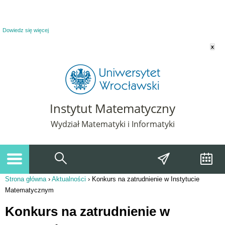
Powiadomienie o plikach cookie. Strona Instytut Matematyczny korzysta z plików
cookie. Pozostając na tej stronie, wyrażasz zgodę na korzystanie z plików cookie.
Dowiedz się więcej
x
Instytut Matematyczny
Wydział Matematyki i Informatyki
Strona główna
›
Aktualności
›
Konkurs na zatrudnienie w Instytucie
Jesteś tutaj
Matematycznym
Konkurs na zatrudnienie w