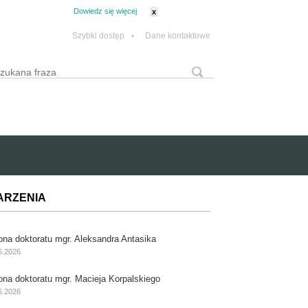
tanie z plików cookie.
Dowiedz się więcej
x
Szybki dostęp
•
Dane kontaktowe
yszukaj
Formularz wyszukiwania
ARZENIA
ona doktoratu mgr. Aleksandra Antasika
6.2026
ona doktoratu mgr. Macieja Korpalskiego
6.2026