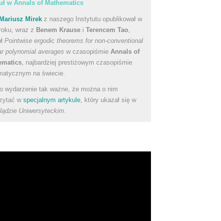
uł w Annals of Mathematics
Mariusz Mirek
z naszego Instytutu opublikował w
roku, wraz z
Benem Krause
i
Terencem Tao
,
uł
Pointwise ergodic theorems for non-conventional
ear polynomial averages
w czasopiśmie
Annals of
ematics
, najbardziej prestiżowym czasopiśmie
atycznym na świecie.
to wydarzenie tak ważne, że można o nim
zytać w
specjalnym artykule
, który ukazał się w
lądzie Uniwersyteckim
.