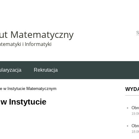
Matematyczny korzysta z plików cookie. Pozostając na tej stronie, wyrażasz zgodę na korzys
tut Matematyczny
W
tematyki i Informatyki
laryzacja
Rekrutacja
ie w Instytucie Matematycznym
WYD
w Instytucie
Obr
19.0
Obr
18.0