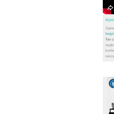
Wykła
Zapra
Instyt
Tao
p
wygło
konfe
naszy