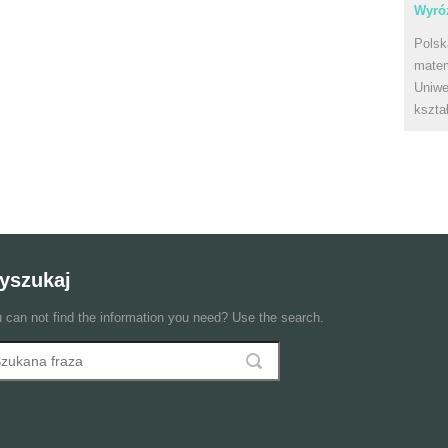
Wyróż
Polsk
matem
Uniwe
kszta
yszukaj
 can not find the information you need? Use the search.
szukaj
ormularz wyszukiwania