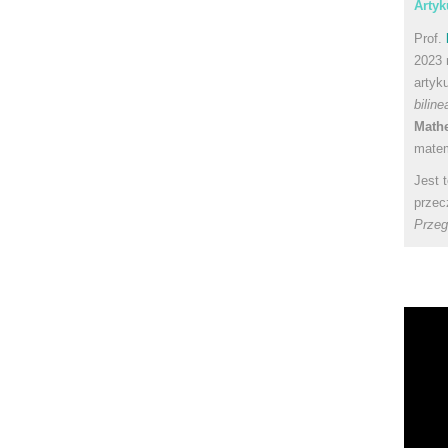
Artyk
Prof.
2023 
artyk
bilin
Math
matem
Jest 
przec
Przeg