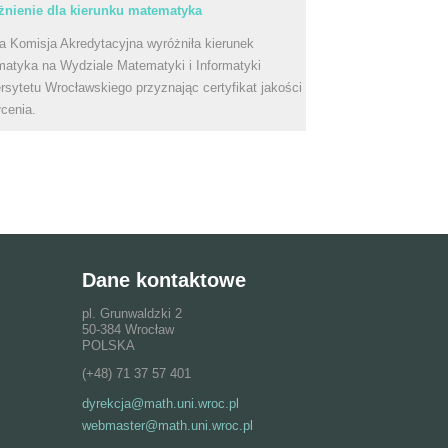
nienie dla kierunku matematyka
a Komisja Akredytacyjna wyróżniła kierunek
atyka na Wydziale Matematyki i Informatyki
rsytetu Wrocławskiego przyznając certyfikat jakości
łcenia.
Dane kontaktowe
pl. Grunwaldzki 2
50-384 Wrocław
POLSKA
(+48) 71 37 57 401
dyrekcja@math.uni.wroc.pl
webmaster@math.uni.wroc.pl