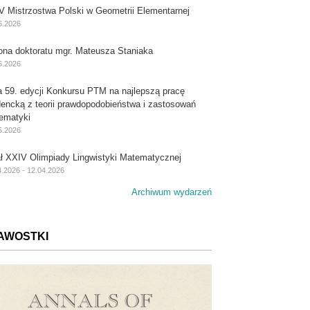
V Mistrzostwa Polski w Geometrii Elementarnej
6.2026
ona doktoratu mgr. Mateusza Staniaka
6.2026
a 59. edycji Konkursu PTM na najlepszą pracę
dencką z teorii prawdopodobieństwa i zastosowań
ematyki
5.2026
ał XXIV Olimpiady Lingwistyki Matematycznej
4.2026 - 12.04.2026
Archiwum wydarzeń
AWOSTKI