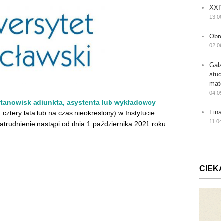
XXI
13.0
Obr
02.0
Gal
stu
mat
04.0
stanowisk adiunkta, asystenta lub wykładowcy
Fin
cztery lata lub na czas nieokreślony) w Instytucie
11.0
rudnienie nastąpi od dnia 1 października 2021 roku.
CIEK