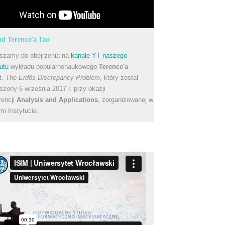
d Terence'a Tao
szamy do obejrzenia na
kanale YT naszego
utu
wykładu popularnonaukowego
Terence'a
t.
The Erdős Discrepancy Problem
, który został
szony 6 września 2017 r. przy okazji
rencji
Analysis and Applications
, zorganizowanej w
m Instytucie.