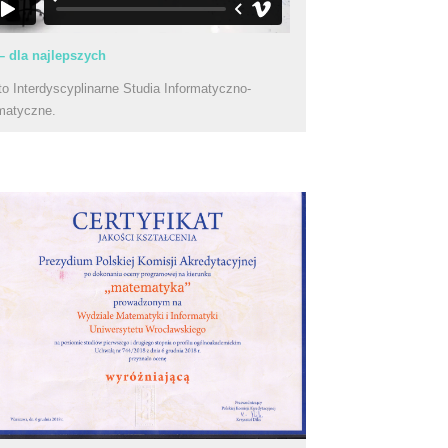
– dla najlepszych
to Interdyscyplinarne Studia Informatyczno-
matyczne.