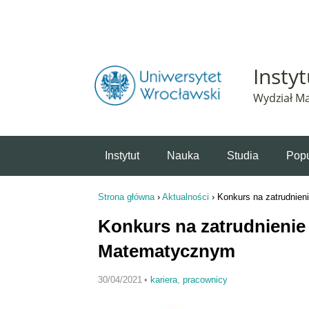
Powiadomienie o plikach cookie. Strona Instytut 
Insty
Wydział Ma
Instytut
Nauka
Studia
Popu
Strona główna
›
Aktualności
›
Konkurs na zatrudnien
Jesteś tutaj
Konkurs na zatrudnienie 
Matematycznym
30/04/2021
•
kariera
,
pracownicy