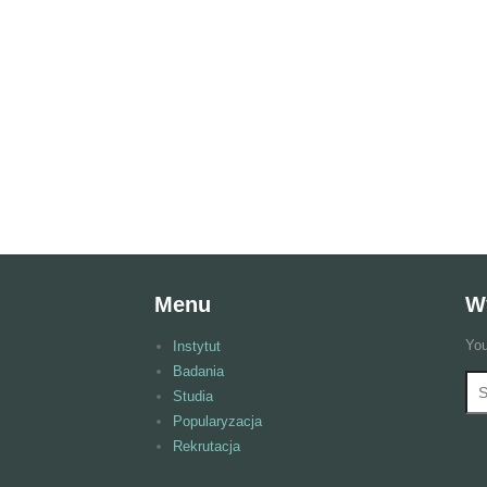
Menu
W
You
Instytut
Badania
Wy
F
Studia
Popularyzacja
Rekrutacja