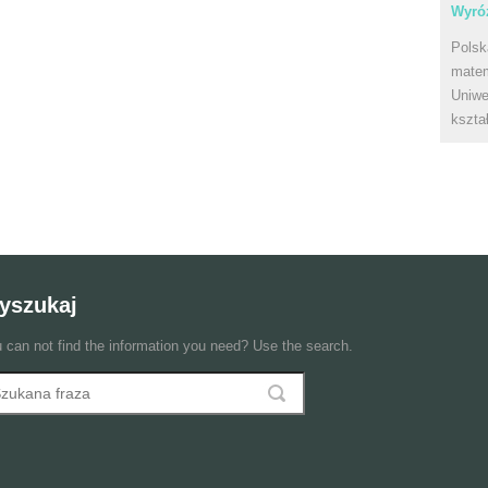
Wyróż
Polsk
matem
Uniwe
kszta
yszukaj
 can not find the information you need? Use the search.
szukaj
ormularz wyszukiwania