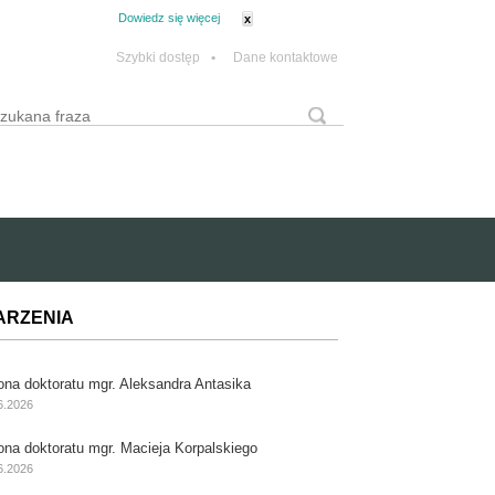
tanie z plików cookie.
Dowiedz się więcej
x
Szybki dostęp
•
Dane kontaktowe
yszukaj
Formularz wyszukiwania
ARZENIA
ona doktoratu mgr. Aleksandra Antasika
6.2026
ona doktoratu mgr. Macieja Korpalskiego
6.2026