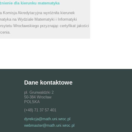
nienie dla kierunku matematyka
a Komisja Akredytacyjna wyróżniła kierunek
atyka na Wydziale Matematyki i Informatyki
rsytetu Wrocławskiego przyznając certyfikat jakości
łcenia.
Dane kontaktowe
pl. Grunwaldzki 2
50-384 Wrocław
POLSKA
(+48) 71 37 57 401
dyrekcja@math.uni.wroc.pl
webmaster@math.uni.wroc.pl