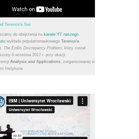
d Terence'a Tao
szamy do obejrzenia na
kanale YT naszego
utu
wykładu popularnonaukowego
Terence'a
t.
The Erdős Discrepancy Problem
, który został
szony 6 września 2017 r. przy okazji
rencji
Analysis and Applications
, zorganizowanej w
m Instytucie.