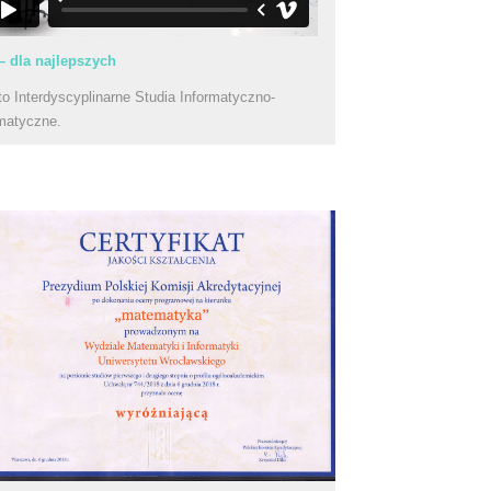
– dla najlepszych
to Interdyscyplinarne Studia Informatyczno-
matyczne.