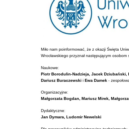
Miło nam poinformować, że z okazji Święta Uniw
Wrocławskiego przyznał następującym osobom s
Naukowe:
Piotr Borodulin-Nadzieja, Jacek Dziubański,
Dariusz Buraczewski
i
Ewa Damek
- zespołow
Organizacyjne:
Małgorzata Bogdan, Mariusz Mirek, Małgorza
Dydaktyczne:
Jan Dymara, Ludomir Newelski
Dla pracowników administracyjno-technicznych: