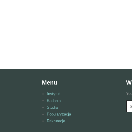
Menu
W
You
Instytut
Badania
Wy
F
Studia
Popularyzacja
Rekrutacja