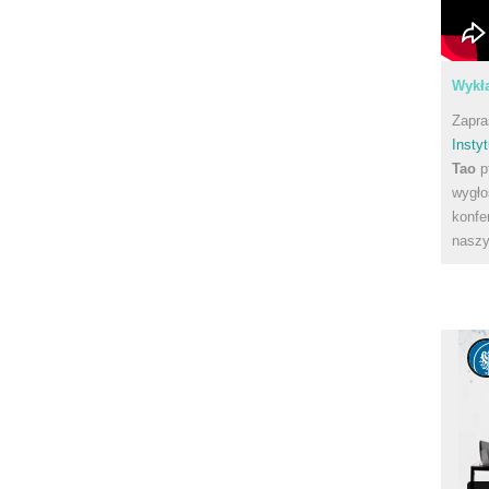
Wykła
Zapra
Instyt
Tao
p
wygło
konfe
naszy