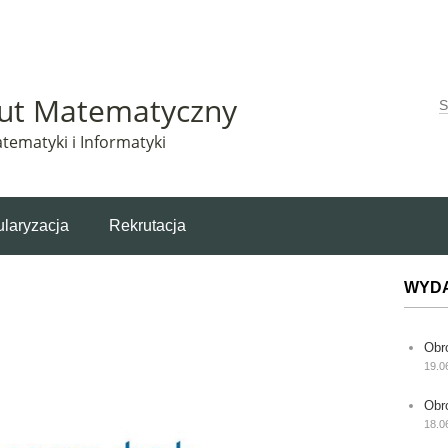
Matematyczny korzysta z plików cookie. Pozostając na tej stronie, wyrażasz zgodę na korzys
tut Matematyczny
W
tematyki i Informatyki
laryzacja
Rekrutacja
WYD
Obr
19.0
Obr
18.0