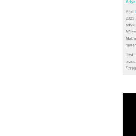
Artyk
Prof.
2023 
artyk
bilin
Math
matem
Jest 
przec
Przeg