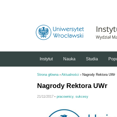
Powiadomienie o plikach cookie. Strona Instytut 
Insty
Wydział Ma
Instytut
Nauka
Studia
Popu
Strona główna
›
Aktualności
›
Nagrody Rektora UWr
Jesteś tutaj
Nagrody Rektora UWr
21/11/2017
•
pracownicy
,
sukcesy