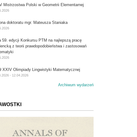
V Mistrzostwa Polski w Geometrii Elementarnej
6.2026
ona doktoratu mgr. Mateusza Staniaka
6.2026
a 59. edycji Konkursu PTM na najlepszą pracę
dencką z teorii prawdopodobieństwa i zastosowań
ematyki
5.2026
ał XXIV Olimpiady Lingwistyki Matematycznej
4.2026 - 12.04.2026
Archiwum wydarzeń
AWOSTKI