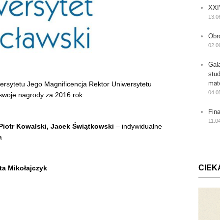
XXI
13.0
Obr
02.0
Gal
stu
mat
ersytetu Jego Magnificencja Rektor Uniwersytetu
04.0
woje nagrody za 2016 rok:
Fin
11.0
 Piotr Kowalski, Jacek Świątkowski
– indywidualne
a
CIEK
ta Mikołajczyk