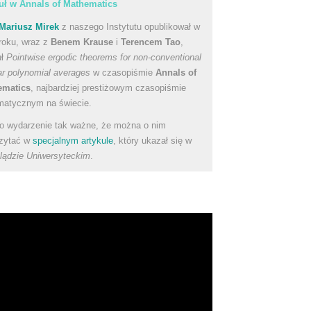
uł w Annals of Mathematics
Mariusz Mirek
z naszego Instytutu opublikował w
roku, wraz z
Benem Krause
i
Terencem Tao
,
uł
Pointwise ergodic theorems for non-conventional
ear polynomial averages
w czasopiśmie
Annals of
ematics
, najbardziej prestiżowym czasopiśmie
atycznym na świecie.
to wydarzenie tak ważne, że można o nim
zytać w
specjalnym artykule
, który ukazał się w
lądzie Uniwersyteckim
.