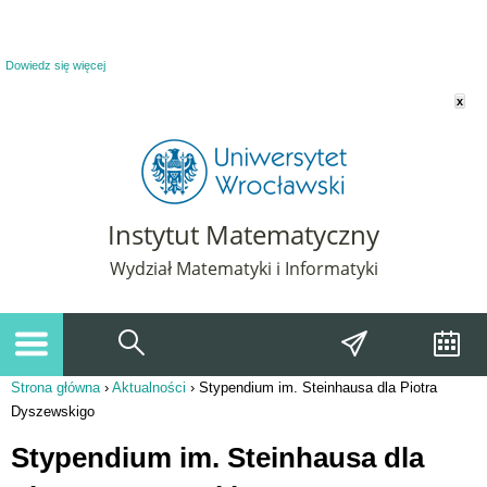
Powiadomienie o plikach cookie. Strona Instytut Matematyczny korzysta z plików
cookie. Pozostając na tej stronie, wyrażasz zgodę na korzystanie z plików cookie.
Dowiedz się więcej
x
Instytut Matematyczny
Wydział Matematyki i Informatyki
Strona główna
›
Aktualności
›
Stypendium im. Steinhausa dla Piotra
Jesteś tutaj
Dyszewskigo
Stypendium im. Steinhausa dla