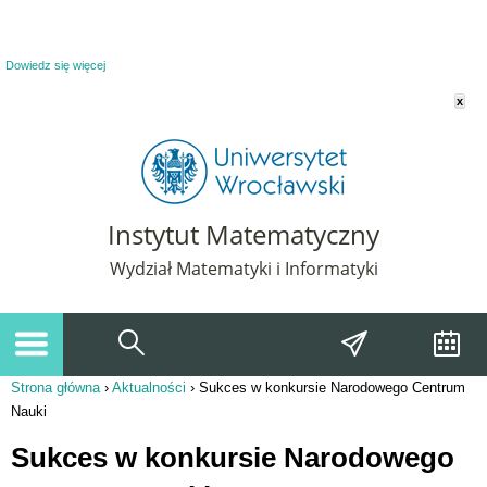
Powiadomienie o plikach cookie. Strona Instytut Matematyczny korzysta z plików
cookie. Pozostając na tej stronie, wyrażasz zgodę na korzystanie z plików cookie.
Dowiedz się więcej
x
Instytut Matematyczny
Wydział Matematyki i Informatyki
Strona główna
›
Aktualności
›
Sukces w konkursie Narodowego Centrum
Jesteś tutaj
Nauki
Sukces w konkursie Narodowego