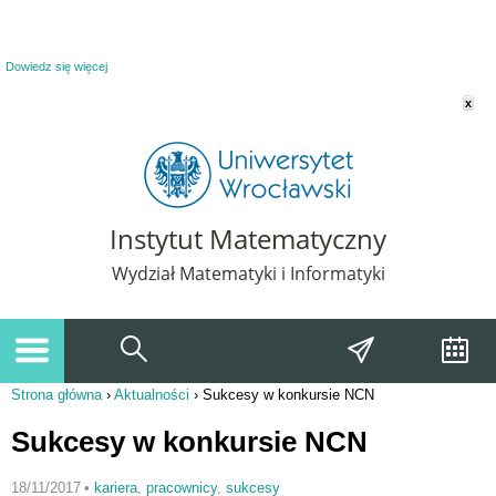
Powiadomienie o plikach cookie. Strona Instytut Matematyczny korzysta z plików
cookie. Pozostając na tej stronie, wyrażasz zgodę na korzystanie z plików cookie.
Dowiedz się więcej
x
Instytut Matematyczny
Wydział Matematyki i Informatyki
Strona główna
›
Aktualności
›
Sukcesy w konkursie NCN
Jesteś tutaj
Sukcesy w konkursie NCN
18/11/2017
•
kariera
,
pracownicy
,
sukcesy