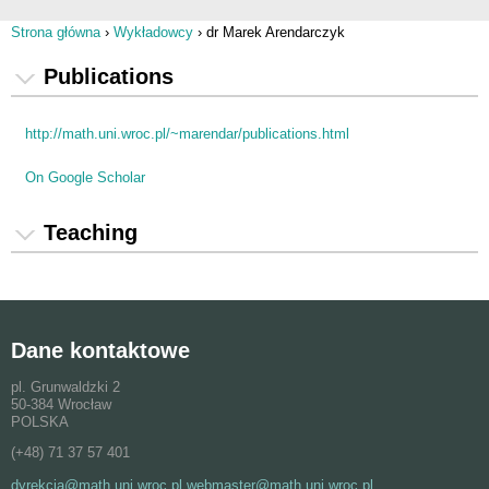
Strona główna
›
Wykładowcy
›
dr Marek Arendarczyk
Jesteś tutaj
Publications
http://math.uni.wroc.pl/~marendar/publications.html
On Google Scholar
Teaching
Dane kontaktowe
pl. Grunwaldzki 2
50-384 Wrocław
POLSKA
(+48) 71 37 57 401
dyrekcja@math.uni.wroc.pl webmaster@math.uni.wroc.pl