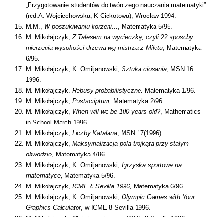
„Przygotowanie studentów do twórczego nauczania matematyki”
(red.A. Wojciechowska, K Ciekotowa), Wrocław 1994.
M.M.,
W poszukiwaniu korzeni...
, Matematyka 5/95.
M. Mikołajczyk,
Z Talesem na wycieczkę, czyli
22
sposoby
mierzenia wysokości drzewa wg mistrza z Miletu
, Matematyka
6/95.
M. Mikołajczyk, K. Omiljanowski,
Sztuka ciosania
, MSN 16
1996.
M. Mikołajczyk,
Rebusy probabilistyczne,
Matematyka 1/96
.
M. Mikołajczyk,
Postscriptum,
Matematyka 2/96.
M. Mikołajczyk,
When will we be 100 years old?
, Mathematics
in School March 1996.
M. Mikołajczyk,
Liczby Katalana
, MSN 17(1996).
M. Mikołajczyk,
Maksymalizacja pola trójkąta przy stałym
obwodzie
, Matematyka 4/96.
M. Mikołajczyk, K. Omiljanowski,
Igrzyska sportowe na
matematyce,
Matematyka 5/96.
M. Mikołajczyk,
ICME 8 Sevilla 1996,
Matematyka 6/96.
M. Mikolajczyk, K. Omiljanowski,
Olympic Games with Your
Graphics Calculator
, w
ICME 8 Sevilla 1996.