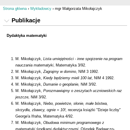
Strona główna
›
Wykładowcy
›
mgr Małgorzata Mikołajczyk
Jesteś tutaj
Publikacje
Dydaktyka matematyki
M. Mikołajczyk,
Lista umiejętności - inne spojrzenie na program
nauczania matematyki
, Matematyka 3/92.
M. Mikołajczyk,
Zagrajmy w domino
, NIM 3 1992.
M. Mikołajczyk,
Kiedy będziemy mieli 100 lat
, NIM 4 1992.
M. Mikołajczyk,
Dumanie o geoplanie,
NiM 3/92.
M. Mikołajczyk,
Porozmawiajmy o zeszytach uczniowskich raz
jeszcze,
NiM 3/92.
M. Mikołajczyk,
Niebo, powietrze, słonie, małe bóstwa,
skrzydła, zbawcy, ognie = 10!,
recenzja książki "Dzieje liczby"
George'a Ifraha, Matematyka 4/92.
M. Mikołajczyk,
Obudowa minimum programowego z
matematyki środkami dydaktycznymi
, Ośrodek Badawczo-