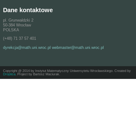
Dane kontaktowe
pl. Grunwaldzki 2
50-384 Wrocław
POLSKA
(+48) 71 37 57 401
dyrekcja@math.uni.wroc.pl webmaster@math.uni.wroc.pl
Copyright @ 2014 by Instytut Matematyczny Uniwersytetu Wrocławskiego. Created by
Droptica
. Project by Bartosz Maciurak.