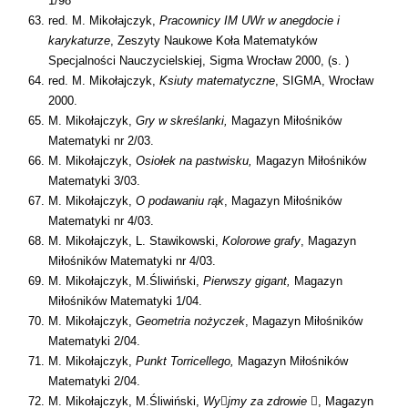
1/98
red. M. Mikołajczyk,
Pracownicy IM UWr w anegdocie i
karykaturze
, Zeszyty Naukowe Koła Matematyków
Specjalności Nauczycielskiej, Sigma Wrocław 2000, (s. )
red. M. Mikołajczyk,
Ksiuty matematyczne
, SIGMA, Wrocław
2000.
M. Mikołajczyk,
Gry w skreślanki,
Magazyn Miłośników
Matematyki nr 2/03.
M. Mikołajczyk,
Osiołek na pastwisku,
Magazyn Miłośników
Matematyki 3/03.
M. Mikołajczyk,
O podawaniu rąk
, Magazyn Miłośników
Matematyki nr 4/03.
M. Mikołajczyk, L. Stawikowski,
Kolorowe grafy
, Magazyn
Miłośników Matematyki nr 4/03.
M. Mikołajczyk, M.Śliwiński,
Pierwszy gigant,
Magazyn
Miłośników Matematyki 1/04.
M. Mikołajczyk,
Geometria nożyczek
, Magazyn Miłośników
Matematyki 2/04.
M. Mikołajczyk,
Punkt Torricellego,
Magazyn Miłośników
Matematyki 2/04.
M. Mikołajczyk, M.Śliwiński,
Wy

jmy za zdrowie

, Magazyn