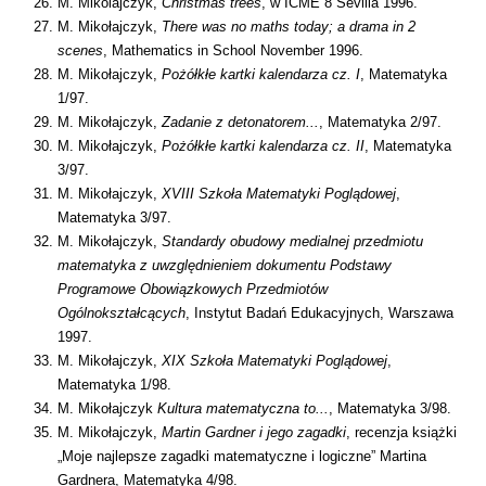
M. Mikolajczyk,
Christmas trees
, w
ICME 8 Sevilla 1996.
M. Mikołajczyk,
There was no maths today; a drama in 2
scenes
, Mathematics in School November 1996.
M. Mikołajczyk,
Pożółkłe kartki kalendarza cz. I
, Matematyka
1/97.
M. Mikołajczyk,
Zadanie z detonatorem...
, Matematyka 2/97.
M. Mikołajczyk,
Pożółkłe kartki kalendarza cz. II
, Matematyka
3/97.
M. Mikołajczyk,
XVIII Szkoła Matematyki Poglądowej
,
Matematyka 3/97.
M. Mikołajczyk,
Standardy obudowy medialnej przedmiotu
matematyka z uwzględnieniem dokumentu Podstawy
Programowe Obowiązkowych Przedmiotów
Ogólnokształcących
, Instytut Badań Edukacyjnych, Warszawa
1997.
M. Mikołajczyk,
XIX Szkoła Matematyki Poglądowej
,
Matematyka 1/98.
M. Mikołajczyk
Kultura matematyczna to...
, Matematyka 3/98.
M. Mikołajczyk,
Martin Gardner i jego zagadki
, recenzja książki
„Moje najlepsze zagadki matematyczne i logiczne” Martina
Gardnera, Matematyka 4/98.