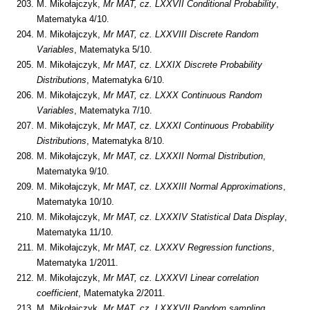
M. Mikołajczyk,
Mr MAT, cz.
LXXVII Conditional Probability
,
Matematyka 4/10.
M. Mikołajczyk,
Mr MAT, cz.
LXXVIII Discrete Random
Variables
, Matematyka 5/10.
M. Mikołajczyk,
Mr MAT, cz. LXXIX Discrete Probability
Distributions
, Matematyka 6/10.
M. Mikołajczyk,
Mr MAT, cz. LXXX Continuous Random
Variables
, Matematyka 7/10.
M. Mikołajczyk,
Mr MAT, cz. LXXXI Continuous Probability
Distributions
, Matematyka 8/10.
M. Mikołajczyk,
Mr MAT, cz.
LXXXII Normal Distribution
,
Matematyka 9/10.
M. Mikołajczyk,
Mr MAT, cz.
LXXXIII Normal Approximations
,
Matematyka 10/10.
M. Mikołajczyk,
Mr MAT, cz. LXXXIV Statistical Data Display
,
Matematyka 11/10.
M. Mikołajczyk,
Mr MAT, cz. LXXXV Regression functions
,
Matematyka 1/2011.
M. Mikołajczyk,
Mr MAT, cz. LXXXVI Linear correlation
coefficient
, Matematyka 2/2011.
M. Mikołajczyk,
Mr MAT, cz. LXXXVII Random sampling
,