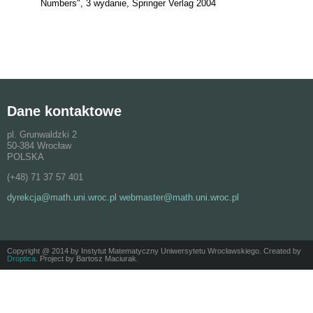
Numbers", 3 wydanie, Springer Verlag 2004
Dane kontaktowe
pl. Grunwaldzki 2
50-384 Wrocław
POLSKA
(+48) 71 37 57 401
dyrekcja@math.uni.wroc.pl webmaster@math.uni.wroc.pl
Copyright @ 2014 by Instytut Matematyczny Uniwersytetu Wrocławskiego. Created by
Droptica
. Project by Bartosz Maciurak.