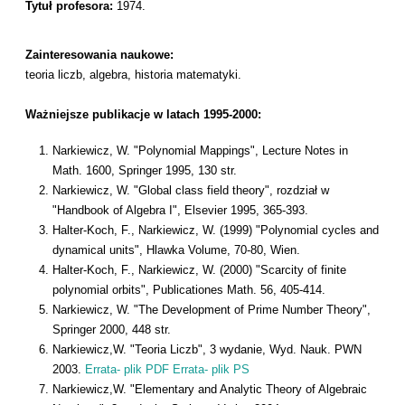
Tytuł profesora:
1974.
Zainteresowania naukowe:
teoria liczb, algebra, historia matematyki.
Ważniejsze publikacje w latach 1995-2000:
Narkiewicz, W. "Polynomial Mappings", Lecture Notes in
Math. 1600, Springer 1995, 130 str.
Narkiewicz, W. "Global class field theory", rozdział w
"Handbook of Algebra I", Elsevier 1995, 365-393.
Halter-Koch, F., Narkiewicz, W. (1999) "Polynomial cycles and
dynamical units", Hlawka Volume, 70-80, Wien.
Halter-Koch, F., Narkiewicz, W. (2000) "Scarcity of finite
polynomial orbits", Publicationes Math. 56, 405-414.
Narkiewicz, W. "The Development of Prime Number Theory",
Springer 2000, 448 str.
Narkiewicz,W. "Teoria Liczb", 3 wydanie, Wyd. Nauk. PWN
2003.
Errata- plik PDF
Errata- plik PS
Narkiewicz,W. "Elementary and Analytic Theory of Algebraic