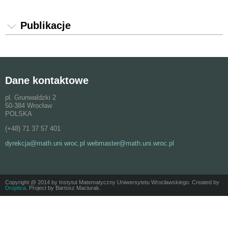
Publikacje
Dane kontaktowe
pl. Grunwaldzki 2
50-384 Wrocław
POLSKA
(+48) 71 37 57 401
dyrekcja@math.uni.wroc.pl webmaster@math.uni.wroc.pl
Copyright @ 2014 by Instytut Matematyczny Uniwersytetu Wrocławskiego. Created by
Droptica
. Project by Bartosz Maciurak.