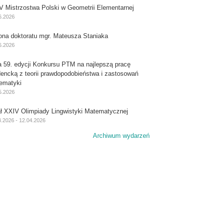
V Mistrzostwa Polski w Geometrii Elementarnej
6.2026
ona doktoratu mgr. Mateusza Staniaka
6.2026
a 59. edycji Konkursu PTM na najlepszą pracę
dencką z teorii prawdopodobieństwa i zastosowań
ematyki
5.2026
ał XXIV Olimpiady Lingwistyki Matematycznej
4.2026 - 12.04.2026
Archiwum wydarzeń