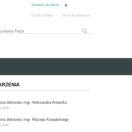
tanie z plików cookie.
Dowiedz się więcej
x
Szybki dostęp
•
Dane kontaktowe
yszukaj
Formularz wyszukiwania
ARZENIA
ona doktoratu mgr. Aleksandra Antasika
6.2026
ona doktoratu mgr. Macieja Korpalskiego
6.2026