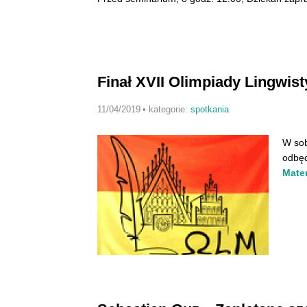
Finał XVII Olimpiady Lingwis
11/04/2019
•
kategorie:
spotkania
W so
odbęd
Mate