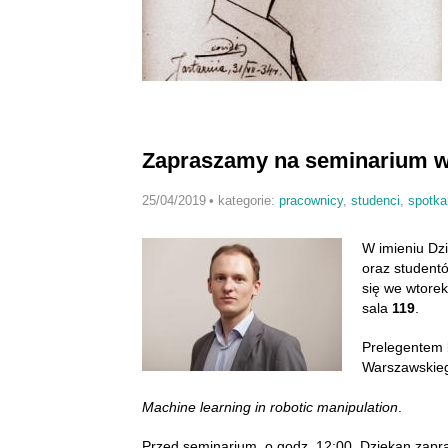
Zapraszamy na seminarium w
25/04/2019
•
kategorie:
pracownicy
,
studenci
,
spotka
W imieniu Dz
oraz student
się we wtore
sala
119
.
Prelegentem 
Warszawskiego
Machine learning in robotic manipulation
.
Przed seminarium, o godz. 12:00, Dziekan zapra