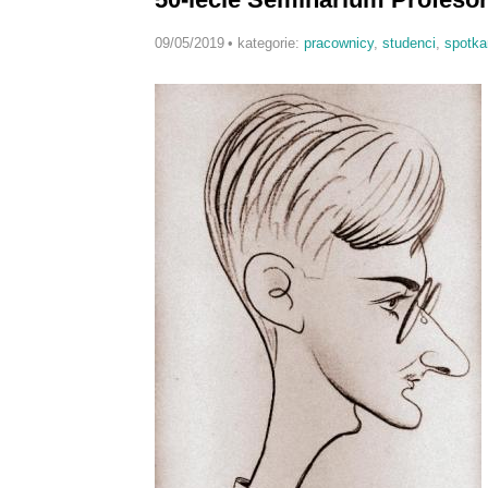
09/05/2019
•
kategorie:
pracownicy
,
studenci
,
spotka