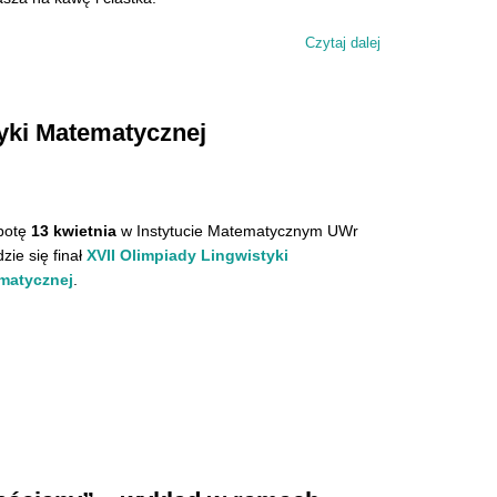
Czytaj dalej
wpis Zapraszamy 
tyki Matematycznej
botę
13 kwietnia
w Instytucie Matematycznym UWr
zie się finał
XVII Olimpiady Lingwistyki
matycznej
.