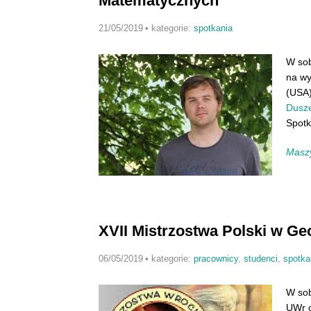
Matematycznych
21/05/2019
•
kategorie:
spotkania
W so
na w
(USA)
Dusz
Spotk
Maszy
XVII Mistrzostwa Polski w Ge
06/05/2019
•
kategorie:
pracownicy
,
studenci
,
spotka
W so
UWr