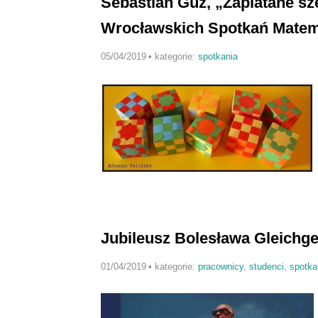
Sebastian Guz, „Zaplatane s
Wrocławskich Spotkań Mate
05/04/2019
•
kategorie:
spotkania
Jubileusz Bolesława Gleichg
01/04/2019
•
kategorie:
pracownicy
,
studenci
,
spotka