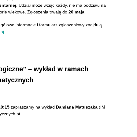
entarnej
.
Udział może wziąć każdy, nie ma podziału na
orie wiekowe. Zgłoszenia
trwają do
20 maja
.
gółowe informacje i formularz zgłoszeniowy znajdują
taj
.
ogiczne” – wykład w ramach
matycznych
10:15
zapraszamy na wykład
Damiana Matuszaka
(IM
tycznych
pt.