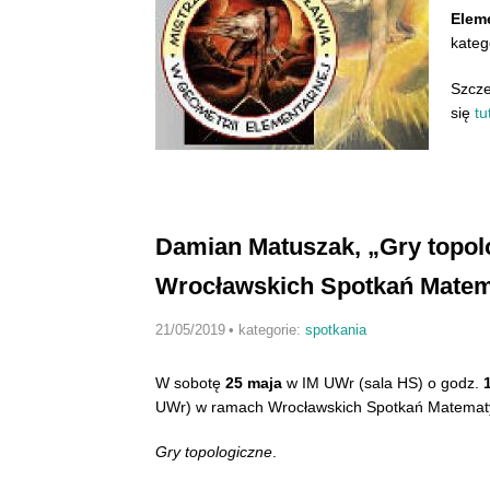
Elem
kateg
Szcze
się
tu
Damian Matuszak, „Gry topol
Wrocławskich Spotkań Mate
21/05/2019
•
kategorie:
spotkania
W sobotę
25 maja
w IM UWr (sala HS) o godz.
UWr)
w ramach Wrocławskich Spotkań Matema
Gry topologiczne
.