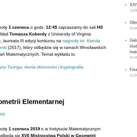
XXI
13.0
Obr
botę
1 czerwca
o godz.
12:45
zapraszamy do sali
HS
02.0
ykład
Tomasza Koberdy
z University of Virginia
Gal
, laureata III edycji konkursu na
nagrodę im. Kamila
stu
enki
(2017), który odbędzie się w ramach Wrocławskich
mat
ań Matematycznych. Temat wykładu to
04.0
ny Turinga, teoria złożoności i kryptografia
.
Fin
11.0
ometrii Elementarnej
nia
botę
1 czerwca 2019 r.
w Instytucie Matematycznym
odbędą się
XVII Mistrzostwa Polski w Geometrii