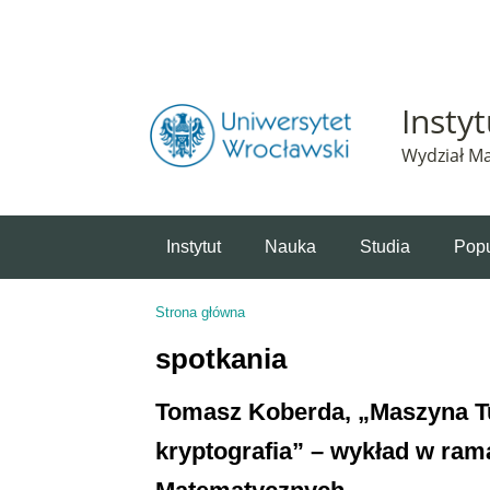
Powiadomienie o plikach cookie. Strona Instytut 
Insty
Wydział Ma
Instytut
Nauka
Studia
Popu
Strona główna
Jesteś tutaj
spotkania
Tomasz Koberda, „Maszyna Tur
kryptografia” – wykład w ra