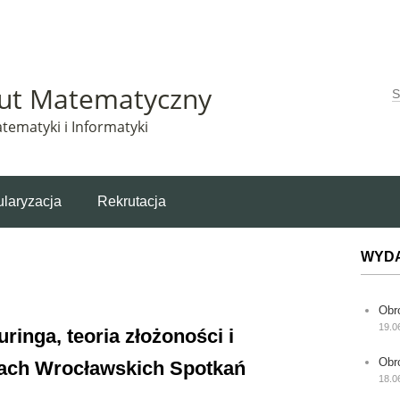
Matematyczny korzysta z plików cookie. Pozostając na tej stronie, wyrażasz zgodę na korzys
tut Matematyczny
W
tematyki i Informatyki
laryzacja
Rekrutacja
WYD
Obr
19.0
inga, teoria złożoności i
Obr
mach Wrocławskich Spotkań
18.0