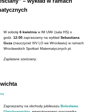
ześciany” – wykład w ramach
matycznych
W sobotę
6 kwietnia
w IM UWr (sala HS) o
godz.
12:00
zapraszamy na wykład
Sebastiana
Guza
(nauczyciel XIV LO we Wrocławiu)
w ramach
Wrocławskich Spotkań Matematycznych
pt.
Zaplatane sześciany
.
ewichta
nia
Zapraszamy na obchody jubileuszu
Bolesława
Gleichgewichta
, emerytowanego pracownika