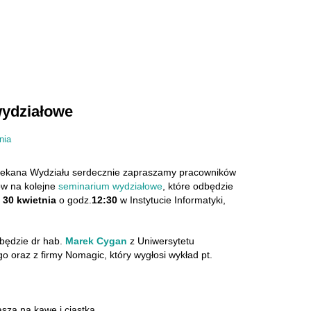
ydziałowe
nia
iekana Wydziału serdecznie zapraszamy pracowników
ów na kolejne
seminarium wydziałowe
, które odbędzie
k
30 kwietnia
o godz.
12:30
w Instytucie Informatyki,
będzie dr hab.
Marek Cygan
z Uniwersytetu
 oraz z firmy Nomagic, który wygłosi wykład pt.
sza na kawę i ciastka.