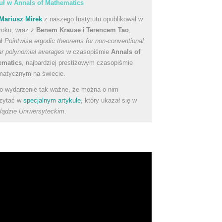
uł w Annals of Mathematics
Mariusz Mirek
z naszego Instytutu opublikował w
roku, wraz z
Benem Krause
i
Terencem Tao
,
uł
Pointwise ergodic theorems for non-conventional
ear polynomial averages
w czasopiśmie
Annals of
ematics
, najbardziej prestiżowym czasopiśmie
atycznym na świecie.
to wydarzenie tak ważne, że można o nim
zytać w
specjalnym artykule
, który ukazał się w
lądzie Uniwersyteckim
.