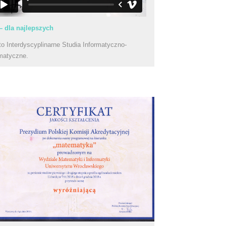
– dla najlepszych
to Interdyscyplinarne Studia Informatyczno-
matyczne.