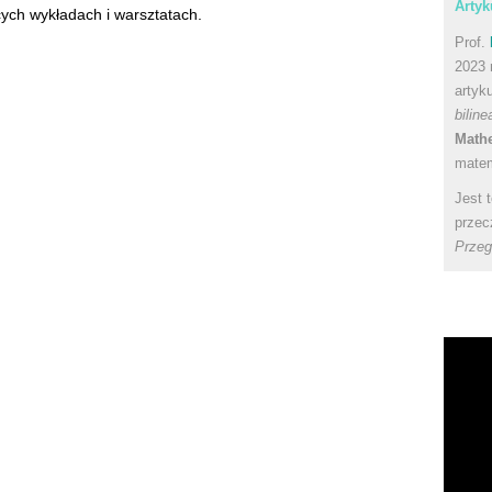
Artyk
ych wykładach i warsztatach.
Prof.
2023 
artyk
bilin
Math
matem
Jest 
przec
Przeg