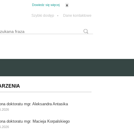
tanie z plików cookie.
Dowiedz się więcej
x
Szybki dostęp
•
Dane kontaktowe
yszukaj
Formularz wyszukiwania
ARZENIA
ona doktoratu mgr. Aleksandra Antasika
6.2026
ona doktoratu mgr. Macieja Korpalskiego
6.2026