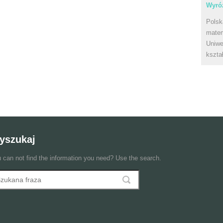
Wyróż
Polsk
matem
Uniwe
kszta
yszukaj
 can not find the information you need? Use the search.
szukaj
ormularz wyszukiwania