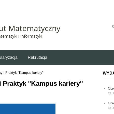
Matematyczny korzysta z plików cookie. Pozostając na tej stronie, wyrażasz zgodę na korzys
tut Matematyczny
W
tematyki i Informatyki
laryzacja
Rekrutacja
acy i Praktyk "Kampus kariery"
WYD
 i Praktyk "Kampus kariery"
Obr
19.0
Obr
18.0