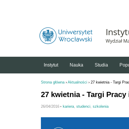
Powiadomienie o plikach cookie. Strona Instytut 
Insty
Wydział Ma
Instytut
Nauka
Studia
Popu
Strona główna
›
Aktualności
›
27 kwietnia - Targi Pr
Jesteś tutaj
27 kwietnia - Targi Pracy
26/04/2016
•
kariera
,
studenci
,
szkolenia