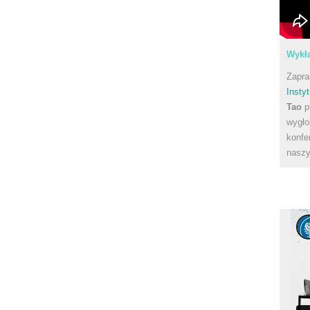
Wykła
Zapra
Instyt
Tao
p
wygło
konfe
naszy