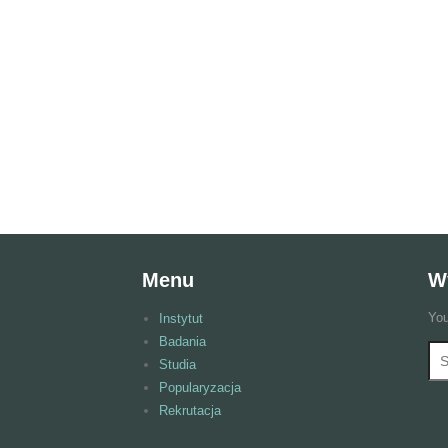
Menu
W
You
Instytut
Badania
Wy
F
Studia
Popularyzacja
Rekrutacja