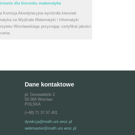
nienie dla kierunku matematyka
a Komisja Akredytacyjna wyróżniła kierunek
atyka na Wydziale Matematyki i Informatyki
rsytetu Wrocławskiego przyznając certyfikat jakości
łcenia.
Dane kontaktowe
pl. Grunwaldzki 2
50-384 Wrocław
POLSKA
(+48) 71 37 57 401
dyrekcja@math.uni.wroc.pl
webmaster@math.uni.wroc.pl