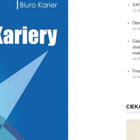
XXI
13.0
Obr
02.0
Gal
stu
mat
04.0
Fin
11.0
CIEK