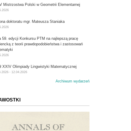
V Mistrzostwa Polski w Geometrii Elementarnej
6.2026
ona doktoratu mgr. Mateusza Staniaka
6.2026
a 59. edycji Konkursu PTM na najlepszą pracę
dencką z teorii prawdopodobieństwa i zastosowań
ematyki
5.2026
ał XXIV Olimpiady Lingwistyki Matematycznej
4.2026 - 12.04.2026
Archiwum wydarzeń
AWOSTKI