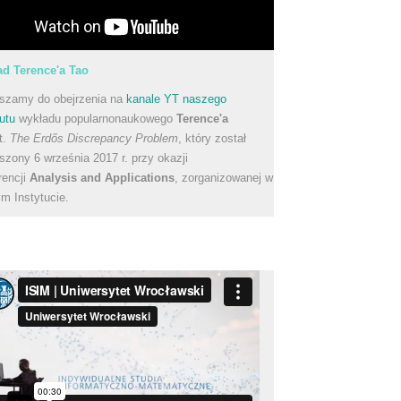
d Terence'a Tao
szamy do obejrzenia na
kanale YT naszego
utu
wykładu popularnonaukowego
Terence'a
t.
The Erdős Discrepancy Problem
, który został
szony 6 września 2017 r. przy okazji
rencji
Analysis and Applications
, zorganizowanej w
m Instytucie.