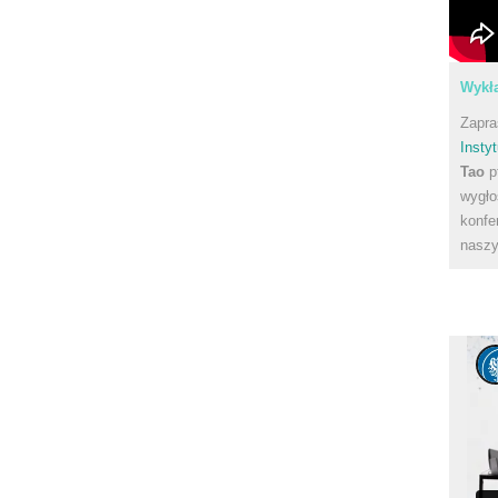
Wykła
Zapra
Instyt
Tao
p
wygło
konfe
naszy