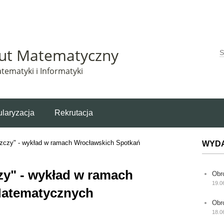
Matematyczny korzysta z plików cookie. Pozostając na tej stronie, wyrażasz zgodę na korzys
tut Matematyczny
W
tematyki i Informatyki
laryzacja
Rekrutacja
zczy" - wykład w ramach Wrocławskich Spotkań
WYD
y" - wykład w ramach
Obr
19.0
Matematycznych
Obr
18.0