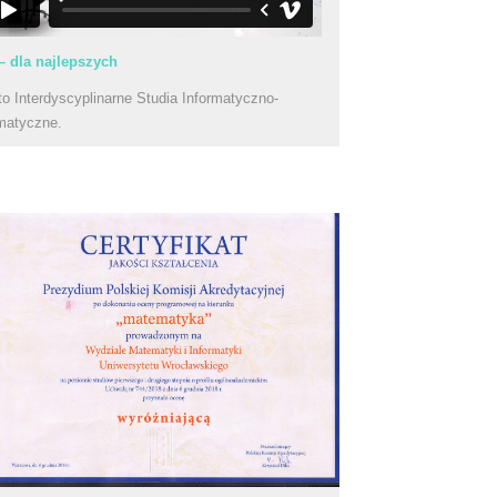
– dla najlepszych
to Interdyscyplinarne Studia Informatyczno-
matyczne.