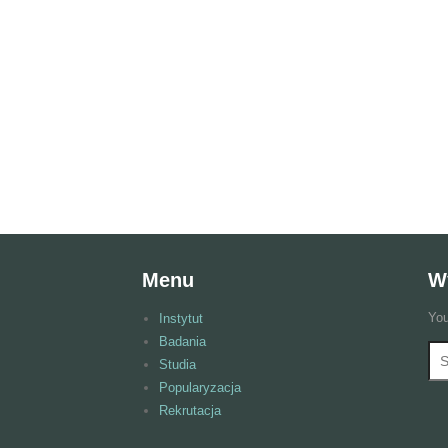
Menu
W
You
Instytut
Badania
Wy
F
Studia
Popularyzacja
Rekrutacja