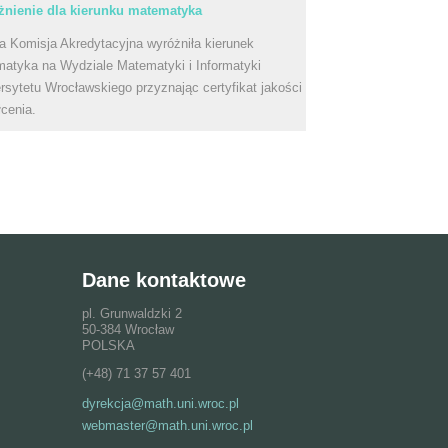
nienie dla kierunku matematyka
a Komisja Akredytacyjna wyróżniła kierunek
atyka na Wydziale Matematyki i Informatyki
rsytetu Wrocławskiego przyznając certyfikat jakości
łcenia.
Dane kontaktowe
pl. Grunwaldzki 2
50-384 Wrocław
POLSKA
(+48) 71 37 57 401
dyrekcja@math.uni.wroc.pl
webmaster@math.uni.wroc.pl