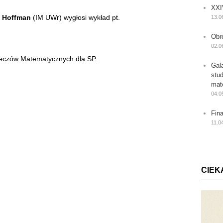
XXI
 Hoffman
(IM UWr) wygłosi wykład pt.
13.0
Obr
02.0
 Meczów Matematycznych dla SP.
Gal
stu
mat
04.0
Fin
11.0
CIEK