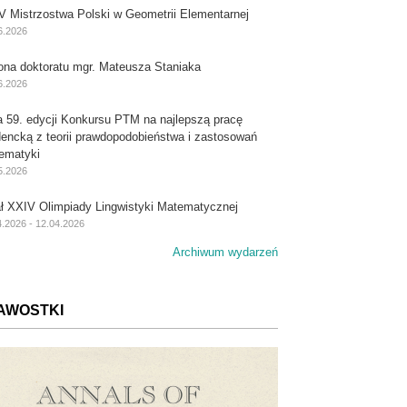
V Mistrzostwa Polski w Geometrii Elementarnej
6.2026
ona doktoratu mgr. Mateusza Staniaka
6.2026
a 59. edycji Konkursu PTM na najlepszą pracę
dencką z teorii prawdopodobieństwa i zastosowań
ematyki
5.2026
ał XXIV Olimpiady Lingwistyki Matematycznej
4.2026 - 12.04.2026
Archiwum wydarzeń
AWOSTKI