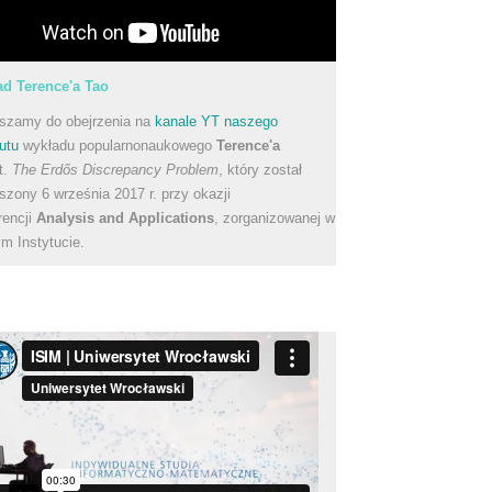
d Terence'a Tao
szamy do obejrzenia na
kanale YT naszego
utu
wykładu popularnonaukowego
Terence'a
t.
The Erdős Discrepancy Problem
, który został
szony 6 września 2017 r. przy okazji
rencji
Analysis and Applications
, zorganizowanej w
m Instytucie.