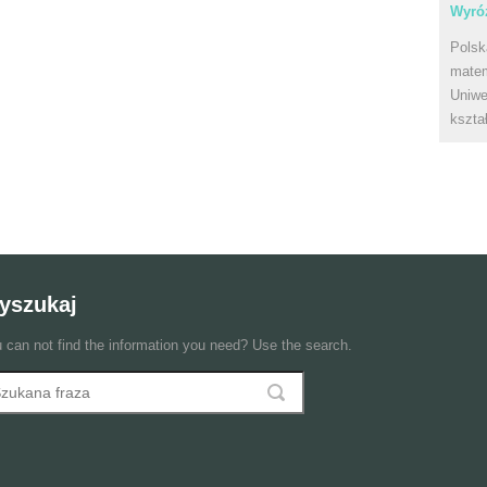
Wyróż
Polsk
matem
Uniwe
kszta
yszukaj
 can not find the information you need? Use the search.
szukaj
ormularz wyszukiwania