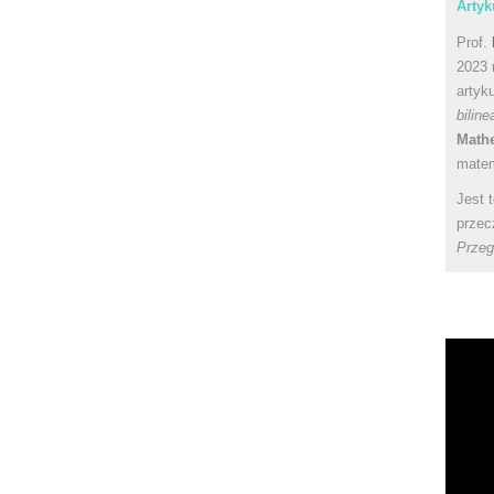
Artyk
Prof.
2023 
artyk
bilin
Math
matem
Jest 
przec
Przeg