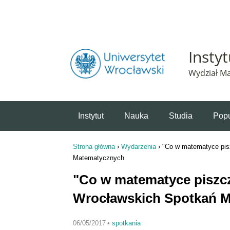
Powiadomienie o plikach cookie. Strona Instytut 
Insty
Wydział Ma
Instytut
Nauka
Studia
Popu
Strona główna
›
Wydarzenia
›
"Co w matematyce pis
Jesteś tutaj
Matematycznych
"Co w matematyce piszcz
Wrocławskich Spotkań 
06/05/2017
•
spotkania