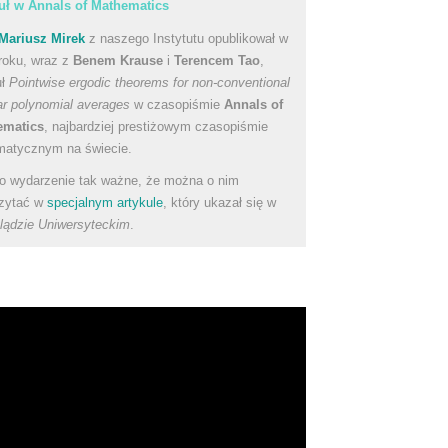
uł w Annals of Mathematics
Mariusz Mirek
z naszego Instytutu opublikował w
roku, wraz z
Benem Krause
i
Terencem Tao
,
uł
Pointwise ergodic theorems for non-conventional
ear polynomial averages
w czasopiśmie
Annals of
ematics
, najbardziej prestiżowym czasopiśmie
atycznym na świecie.
to wydarzenie tak ważne, że można o nim
zytać w
specjalnym artykule
, który ukazał się w
lądzie Uniwersyteckim
.