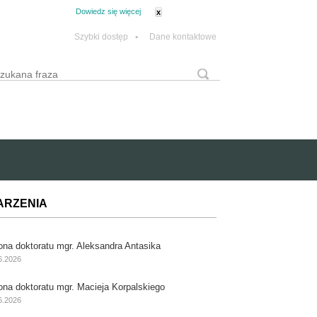
tanie z plików cookie.
Dowiedz się więcej
x
Szybki dostęp
•
Dane kontaktowe
yszukaj
Formularz wyszukiwania
ARZENIA
ona doktoratu mgr. Aleksandra Antasika
6.2026
ona doktoratu mgr. Macieja Korpalskiego
6.2026