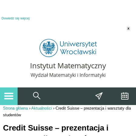
Powiadomienie o plikach cookie. Strona Instytut Matematyczny korzysta z plików
cookie. Pozostając na tej stronie, wyrażasz zgodę na korzystanie z plików cookie.
Dowiedz się więcej
x
Instytut Matematyczny
Wydział Matematyki i Informatyki
Strona główna
›
Aktualności
›
Credit Suisse – prezentacja i warsztaty dla
Jesteś tutaj
studentów
Credit Suisse – prezentacja i