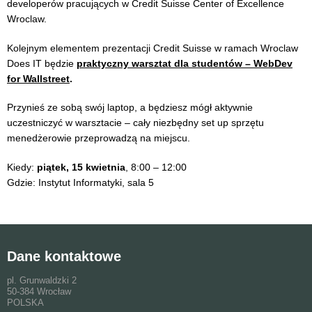
developerów pracujących w Credit Suisse Center of Excellence
Wroclaw.
Kolejnym elementem prezentacji Credit Suisse w ramach Wroclaw
Does IT będzie
praktyczny warsztat dla studentów – WebDev
for Wallstreet
.
Przynieś ze sobą swój laptop, a będziesz mógł aktywnie
uczestniczyć w warsztacie – cały niezbędny set up sprzętu
menedżerowie przeprowadzą na miejscu.
Kiedy:
piątek, 15 kwietnia
, 8:00 – 12:00
Gdzie: Instytut Informatyki, sala 5
Dane kontaktowe
pl. Grunwaldzki 2
50-384 Wrocław
POLSKA