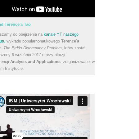
d Terence'a Tao
szamy do obejrzenia na
kanale YT naszego
utu
wykładu popularnonaukowego
Terence'a
t.
The Erdős Discrepancy Problem
, który został
szony 6 września 2017 r. przy okazji
rencji
Analysis and Applications
, zorganizowanej w
m Instytucie.