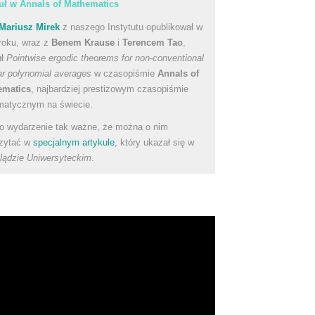
uł w Annals of Mathematics
Mariusz Mirek
z naszego Instytutu opublikował w
roku, wraz z
Benem Krause
i
Terencem Tao
,
uł
Pointwise ergodic theorems for non-conventional
ear polynomial averages
w czasopiśmie
Annals of
ematics
, najbardziej prestiżowym czasopiśmie
atycznym na świecie.
to wydarzenie tak ważne, że można o nim
zytać w
specjalnym artykule
, który ukazał się w
lądzie Uniwersyteckim
.