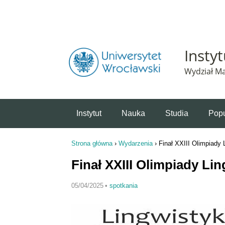
Powiadomienie o plikach cookie. Strona Instytut 
Insty
Wydział Ma
Instytut
Nauka
Studia
Popu
Strona główna
›
Wydarzenia
›
Finał XXIII Olimpiady
Jesteś tutaj
Finał XXIII Olimpiady Li
05/04/2025
•
spotkania