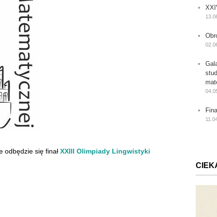
XXI
13.0
Obr
02.0
Gal
stu
mat
04.0
Fin
11.0
 odbędzie się finał
XXIII Olimpiady Lingwistyki
CIEK