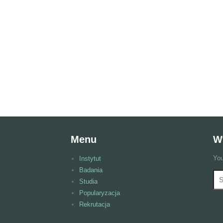
Menu
W
You
Instytut
Badania
Wy
F
Studia
Popularyzacja
Rekrutacja