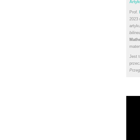
Artyk
Prof.
2023 
artyk
bilin
Math
matem
Jest 
przec
Przeg