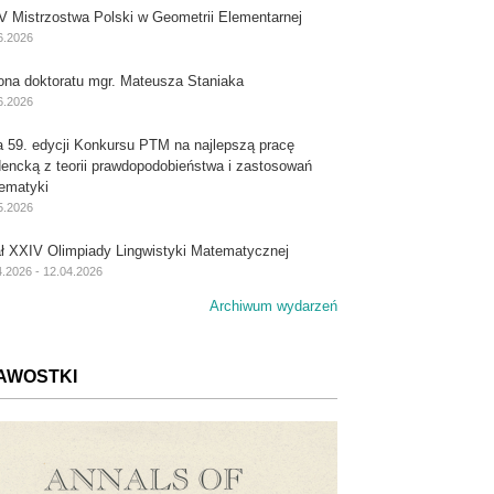
V Mistrzostwa Polski w Geometrii Elementarnej
6.2026
ona doktoratu mgr. Mateusza Staniaka
6.2026
a 59. edycji Konkursu PTM na najlepszą pracę
dencką z teorii prawdopodobieństwa i zastosowań
ematyki
5.2026
ał XXIV Olimpiady Lingwistyki Matematycznej
4.2026 - 12.04.2026
Archiwum wydarzeń
AWOSTKI