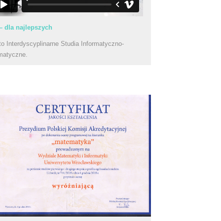
– dla najlepszych
to Interdyscyplinarne Studia Informatyczno-
matyczne.