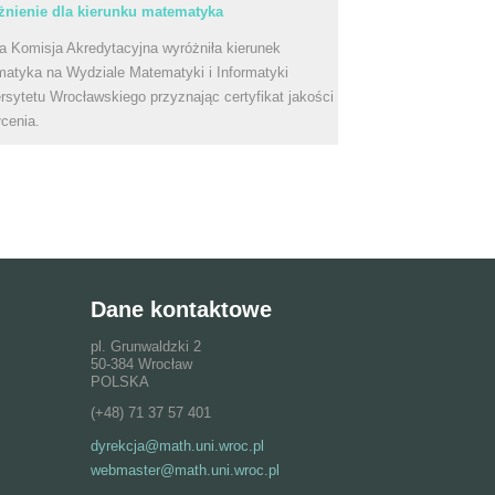
nienie dla kierunku matematyka
a Komisja Akredytacyjna wyróżniła kierunek
atyka na Wydziale Matematyki i Informatyki
rsytetu Wrocławskiego przyznając certyfikat jakości
łcenia.
Dane kontaktowe
pl. Grunwaldzki 2
50-384 Wrocław
POLSKA
(+48) 71 37 57 401
dyrekcja@math.uni.wroc.pl
webmaster@math.uni.wroc.pl