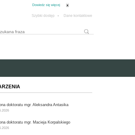
tanie z plików cookie.
Dowiedz się więcej
x
Szybki dostęp
•
Dane kontaktowe
yszukaj
Formularz wyszukiwania
ARZENIA
ona doktoratu mgr. Aleksandra Antasika
6.2026
ona doktoratu mgr. Macieja Korpalskiego
6.2026