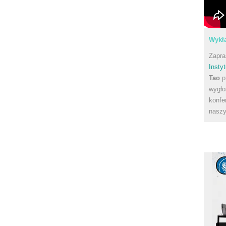
Wykła
Zapra
Instyt
Tao
p
wygło
konfe
naszy