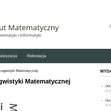
Matematyczny korzysta z plików cookie. Pozostając na tej stronie, wyrażasz zgodę na korzys
tut Matematyczny
W
tematyki i Informatyki
laryzacja
Rekrutacja
 Lingwistyki Matematycznej
WYD
ngwistyki Matematycznej
Obr
19.0
Obr
18.0