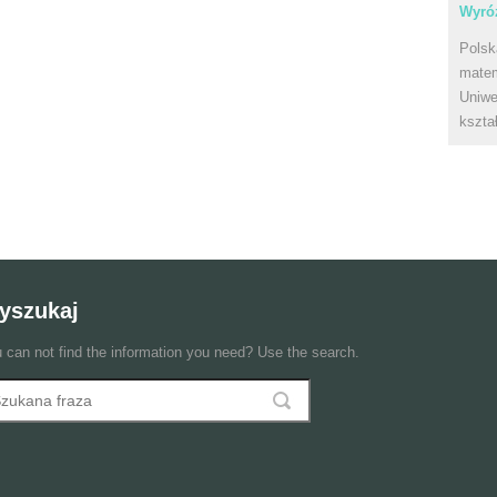
Wyróż
Polsk
matem
Uniwe
kszta
yszukaj
 can not find the information you need? Use the search.
szukaj
ormularz wyszukiwania