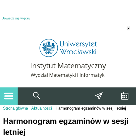
Powiadomienie o plikach cookie. Strona Instytut Matematyczny korzysta z plików
cookie. Pozostając na tej stronie, wyrażasz zgodę na korzystanie z plików cookie.
Dowiedz się więcej
x
Instytut Matematyczny
Wydział Matematyki i Informatyki
Strona główna
›
Aktualności
›
Harmonogram egzaminów w sesji letniej
Jesteś tutaj
Harmonogram egzaminów w sesji
letniej