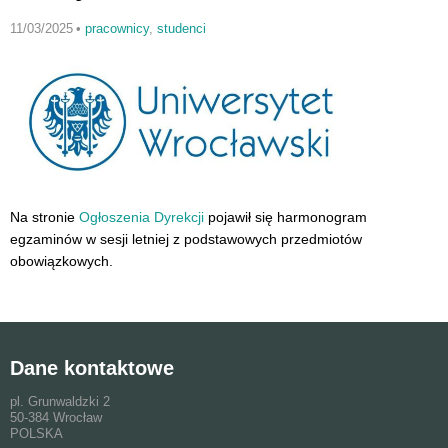
11/03/2025
•
pracownicy
,
studenci
Na stronie
Ogłoszenia Dyrekcji
pojawił się harmonogram
egzaminów w sesji letniej z podstawowych przedmiotów
obowiązkowych.
Dane kontaktowe
pl. Grunwaldzki 2
50-384 Wrocław
POLSKA